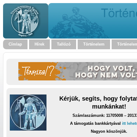
Címlap
Hírek
Tallózó
Történelem
Történele
Kérjük, segíts, hogy folyt
munkánkat!
Számlaszámunk: 11705008 – 2013
A támogatás bankkártyával
itt lehe
Nagyon köszönjük.