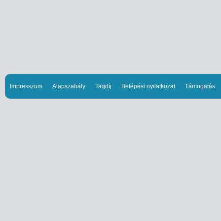
Impresszum
Alapszabály
Tagdíj
Belépési nyilatkozat
Támogatás