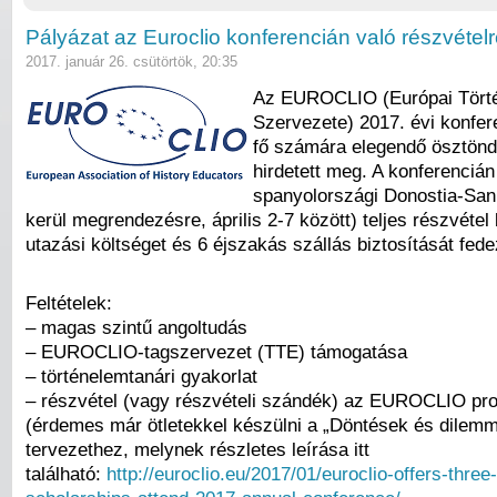
Pályázat az Euroclio konferencián való részvétel
2017. január 26. csütörtök, 20:35
Az EUROCLIO (Európai Tört
Szervezete) 2017. évi konfer
fő számára elegendő ösztöndí
hirdetett meg. A konferencián
spanyolországi Donostia-San
kerül megrendezésre, április 2-7 között) teljes részvétel 
utazási költséget és 6 éjszakás szállás biztosítását fede
Feltételek:
– magas szintű angoltudás
– EUROCLIO-tagszervezet (TTE) támogatása
– történelemtanári gyakorlat
– részvétel (vagy részvételi szándék) az EUROCLIO pro
(érdemes már ötletekkel készülni a „Döntések és dilem
tervezethez, melynek részletes leírása itt
található:
http://euroclio.eu/2017/01/euroclio-offers-three-f