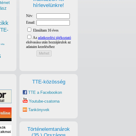
ténet
hírlevelünkre!
ász
cikk
TTE-
vita
s
TTE-közösség
TTE a Facebookon
Youtube-csatorna
Tankönyvek
Történelemtanárok
(35.) Országos