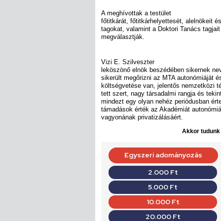
A meghívottak a testület
főtitkárát, főtitkárhelyettesét, alelnökeit
tagokat, valamint a Doktori Tanács tagjait
megválasztják.
Vizi E. Szilveszter
leköszönő elnök beszédében sikernek nev
sikerült megőrizni az MTA autonómiáját és
költségvetése van, jelentős nemzetközi t
tett szert, nagy társadalmi rangja és teki
mindezt egy olyan nehéz periódusban érte
támadások érték az Akadémiát autonómiá
vagyonának privatizálásáért.
Akkor tudunk d