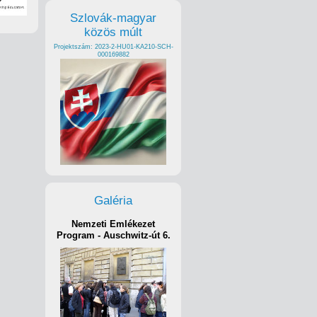
Szlovák-magyar
közös múlt
Projektszám: 2023-2-HU01-KA210-SCH-
000169882
Galéria
Nemzeti Emlékezet
Program - Auschwitz-út 6.