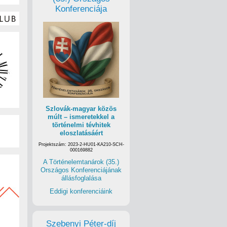
Konferenciája
Szlovák-magyar közös
múlt – ismeretekkel a
történelmi tévhitek
eloszlatásáért
Projektszám: 2023-2-HU01-KA210-SCH-
000169882
A Történelemtanárok (35.)
Országos Konferenciájának
állásfoglalása
Eddigi konferenciáink
Szebenyi Péter-díj