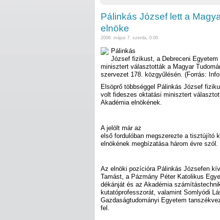
Pálinkás József lett a Mag
elnöke
2008. május 7. szerda, 0:00
Pálinkás
József fizikust, a Debreceni Egyetem p
minisztert választották a Magyar Tudom
szervezet 178. közgyűlésén. (Forrás: Info
Elsöprő többséggel Pálinkás József fiziku
volt fideszes oktatási minisztert válas
Akadémia elnökének.
A jelölt már az
első fordulóban megszerezte a tisztújító
elnökének megbízatása három évre szól.
Az elnöki pozícióra Pálinkás Józsefen kí
Tamást, a Pázmány Péter Katolikus Egyet
dékánját és az Akadémia számítástechnik
kutatóprofesszorát, valamint Somlyódi Lá
Gazdaságtudományi Egyetem tanszékveze
fel.