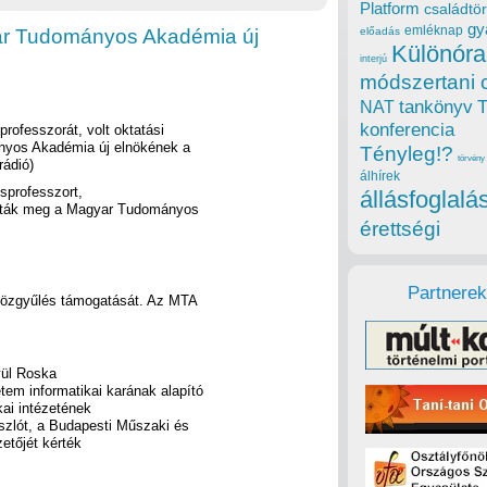
Platform
családtör
gy
emléknap
yar Tudományos Akadémia új
előadás
Különóra
interjú
módszertani 
tankönyv
NAT
konferencia
rofesszorát, volt oktatási
ányos Akadémia új elnökének a
Tényleg!?
törvény
rádió)
álhírek
sprofesszort,
állásfoglalá
ztották meg a Magyar Tudományos
érettségi
Partnerek
 közgyűlés támogatását. Az MTA
vül Roska
em informatikai karának alapító
ai intézetének
szlót, a Budapesti Műszaki és
tőjét kérték