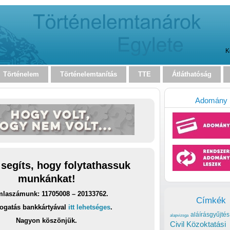
K
Történelem
Történelemtanítás
TTE
Átláthatóság
Adomány
 segíts, hogy folytathassuk
munkánkat!
laszámunk: 11705008 – 20133762.
Címkék
ogatás bankkártyával
itt lehetséges
.
aláírásgyűjtés
alapvizsga
Nagyon köszönjük.
Civil Közoktatási