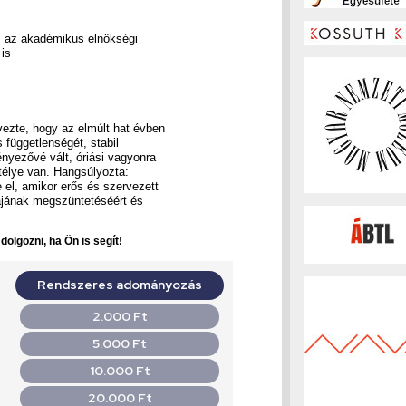
 és az akadémikus elnökségi
 is
ezte, hogy az elmúlt hat évben
 függetlenségét, stabil
ényezővé vált, óriási vagyonra
ntélye van. Hangsúlyozta:
 el, amikor erős és szervezett
jának megszüntetéséért és
olgozni, ha Ön is segít!