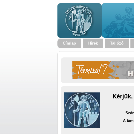
Címlap
Hírek
Tallózó
Kérjük,
Szám
A tám