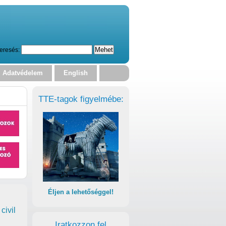
eresés:
Adatvédelem
English
TTE-tagok figyelmébe:
Éljen a lehetőséggel!
civil
Iratkozzon fel