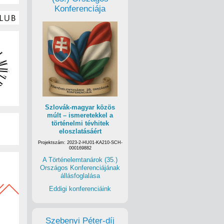
Konferenciája
Szlovák-magyar közös
múlt – ismeretekkel a
történelmi tévhitek
eloszlatásáért
Projektszám: 2023-2-HU01-KA210-SCH-
000169882
A Történelemtanárok (35.)
Országos Konferenciájának
állásfoglalása
Eddigi konferenciáink
Szebenyi Péter-díj