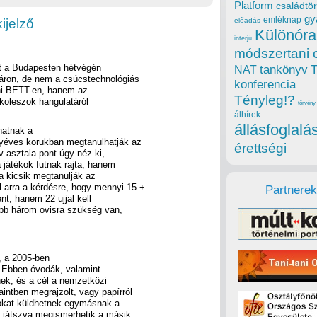
Platform
családtör
gy
emléknap
ijelző
előadás
Különóra
interjú
módszertani 
lt a Budapesten hétvégén
tankönyv
NAT
áron, de nem a csúcstechnológiás
konferencia
oni BETT-en, hanem az
Tényleg!?
 koleszok hangulatáról
törvény
álhírek
állásfoglalá
hatnak a
gyéves korukban megtanulhatják az
érettségi
ív asztala pont úgy néz ki,
 játékok futnak rajta, hanem
a kicsik megtanulják az
 arra a kérdésre, hogy mennyi 15 +
Partnerek
t, hanem 22 ujjal kell
lább három ovisra szükség van,
, a 2005-ben
. Ebben óvodák, valamint
nek, és a cél a nemzetközi
intben megrajzolt, vagy papírról
tokat küldhetnek egymásnak a
 játszva megismerhetik a másik