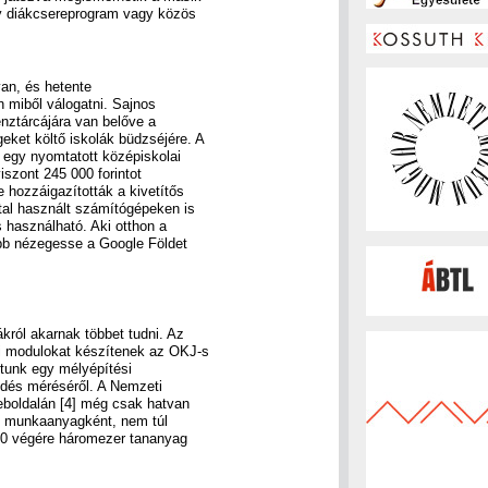
gy diákcsereprogram vagy közös
an, és hetente
n miből válogatni. Sajnos
énztárcájára van belőve a
ket költő iskolák büdzséjére. A
ul egy nyomtatott középiskolai
 viszont 245 000 forintot
 hozzáigazították a kivetítős
tal használt számítógépeken is
s használható. Aki otthon a
bb nézegesse a Google Földet
król akarnak többet tudni. Az
i modulokat készítenek az OKJ-s
tunk egy mélyépítési
yedés méréséről. A Nemzeti
eboldalán [4] még csak hatvan
 munkaanyagként, nem túl
010 végére háromezer tananyag