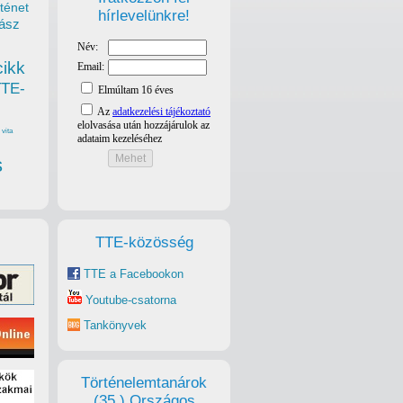
ténet
hírlevelünkre!
ász
cikk
TTE-
vita
s
TTE-közösség
TTE a Facebookon
Youtube-csatorna
Tankönyvek
Történelemtanárok
(35.) Országos