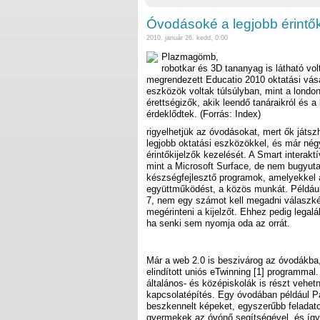
Óvodásoké a legjobb érintők
2010. január 26. kedd, 0:00
Plazmagömb,
robotkar és 3D tananyag is látható vo
megrendezett Educatio 2010 oktatási vás
eszközök voltak túlsúlyban, mint a lond
érettségizők, akik leendő tanáraikról és a
érdeklődtek. (Forrás: Index)
rigyelhetjük az óvodásokat, mert ők játsz
legjobb oktatási eszközökkel, és már né
érintőkijelzők kezelését. A Smart interakt
mint a Microsoft Surface, de nem bugyuta
készségfejlesztő programok, amelyekkel 
együttműködést, a közös munkát. Például
7, nem egy számot kell megadni válaszkén
megérinteni a kijelzőt. Ehhez pedig lega
ha senki sem nyomja oda az orrát.
Már a web 2.0 is beszivárog az óvodákba
elindított uniós eTwinning [1] programmal
általános- és középiskolák is részt vehet
kapcsolatépítés. Egy óvodában például Pa
beszkennelt képeket, egyszerűbb felada
gyermekek az óvónő segítségével, és így