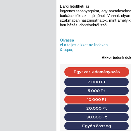
Bárki letöltheti az
ingyenes tananyagokat, egy asztalosokn
barkácsolóknak is jól jöhet. Vannak olya
szakmában hasznosíthatók, mint amelyik a
beruházási döntésekről szól.
Olvassa
el a teljes cikket az Indexen
&raquo;
Akkor tudunk dolg