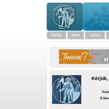
Címlap
Hírek
Tallózó
Kérjük,
Szám
A tám