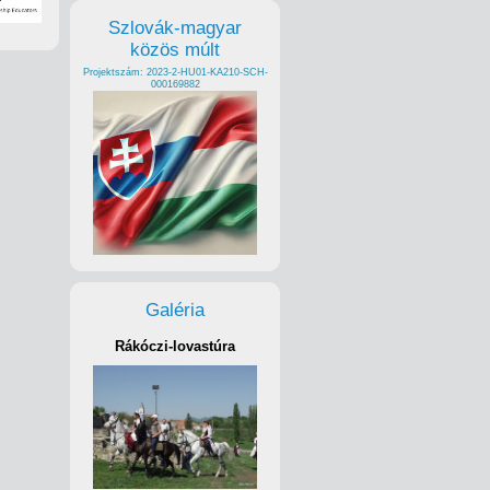
Szlovák-magyar
közös múlt
Projektszám: 2023-2-HU01-KA210-SCH-
000169882
Galéria
Rákóczi-lovastúra