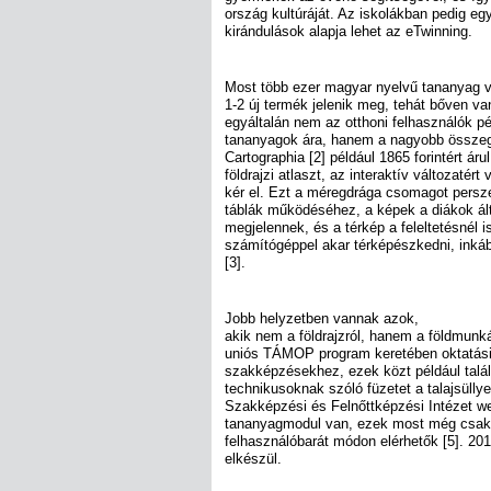
ország kultúráját. Az iskolákban pedig e
kirándulások alapja lehet az eTwinning.
Most több ezer magyar nyelvű tananyag v
1-2 új termék jelenik meg, tehát bőven va
egyáltalán nem az otthoni felhasználók p
tananyagok ára, hanem a nagyobb összege
Cartographia [2] például 1865 forintért ár
földrajzi atlaszt, az interaktív változatért
kér el. Ezt a méregdrága csomagot persze
táblák működéséhez, a képek a diákok ál
megjelennek, és a térkép a feleltetésnél i
számítógéppel akar térképészkedni, inká
[3].
Jobb helyzetben vannak azok,
akik nem a földrajzról, hanem a földmunká
uniós TÁMOP program keretében oktatás
szakképzésekhez, ezek közt például talál
technikusoknak szóló füzetet a talajsüll
Szakképzési és Felnőttképzési Intézet w
tananyagmodul van, ezek most még csak
felhasználóbarát módon elérhetők [5]. 2
elkészül.