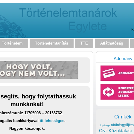
K
Történelem
Történelemtanítás
TTE
Átláthatóság
Adomány
 segíts, hogy folytathassuk
munkánkat!
laszámunk: 11705008 – 20133762.
Címkék
ogatás bankkártyával
itt lehetséges
.
aláírásgyűjtés
alapvizsga
Nagyon köszönjük.
Civil Közoktatási