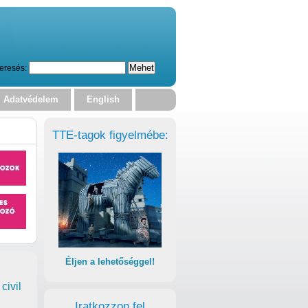
eresés:
Adatvédelem
English
TTE-tagok figyelmébe:
Éljen a lehetőséggel!
civil
Iratkozzon fel