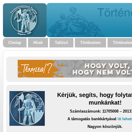
Címlap
Hírek
Tallózó
Történelem
Történele
Kérjük, segíts, hogy folyt
munkánkat!
Számlaszámunk: 11705008 – 2013
A támogatás bankkártyával
itt lehe
Nagyon köszönjük.