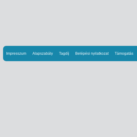
Impresszum
Alapszabály
Tagdíj
Belépési nyilatkozat
Támogatás