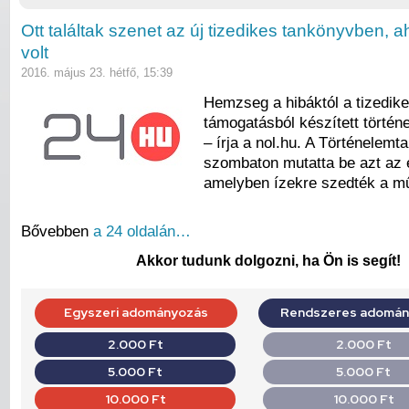
Ott találtak szenet az új tizedikes tankönyvben, a
volt
2016. május 23. hétfő, 15:39
Hemzseg a hibáktól a tizedik
támogatásból készített törté
– írja a nol.hu. A Történelemt
szombaton mutatta be azt az 
amelyben ízekre szedték a m
Bővebben
a 24 oldalán…
Akkor tudunk dolgozni, ha Ön is segít!