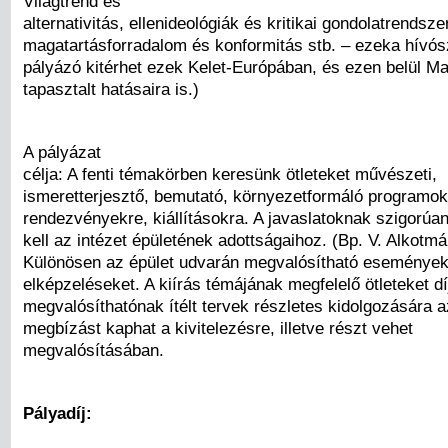
Világtrend és
alternativitás, ellenideológiák és kritikai gondolatrendsze
magatartásforradalom és konformitás stb. – ezeka hívós
pályázó kitérhet ezek Kelet-Európában, és ezen belül 
tapasztalt hatásaira is.)
A pályázat
célja: A fenti témakörben keresünk ötleteket művészeti,
ismeretterjesztő, bemutató, környezetformáló programok
rendezvényekre, kiállításokra. A javaslatoknak szigorúa
kell az intézet épületének adottságaihoz. (Bp. V. Alkotmá
Különösen az épület udvarán megvalósítható eseménye
elképzeléseket. A kiírás témájának megfelelő ötleteket d
megvalósíthatónak ítélt tervek részletes kidolgozására a
megbízást kaphat a kivitelezésre, illetve részt vehet
megvalósításában.
Pályadíj: