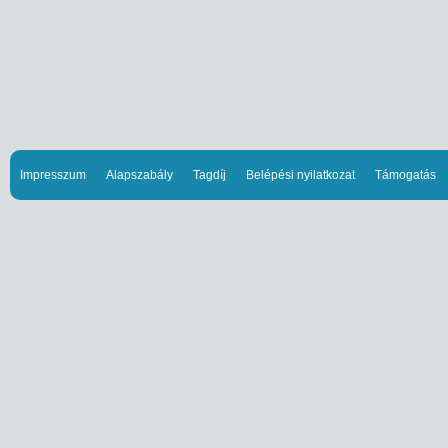
Impresszum
Alapszabály
Tagdíj
Belépési nyilatkozat
Támogatás