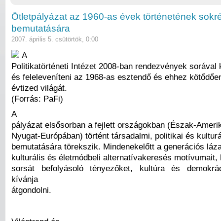
Ötletpályázat az 1960-as évek történetének sokr
bemutatására
2007. április 5. csütörtök, 0:00
A
Politikatörténeti Intézet 2008-ban rendezvények sorával k
és feleleveníteni az 1968-as esztendő és ehhez kötődőe
évtized világát.
(Forrás: PaFi)
A
pályázat elsősorban a fejlett országokban (Észak-Ameri
Nyugat-Európában) történt társadalmi, politikai és kultur
bemutatására törekszik. Mindenekelőtt a generációs láz
kulturális és életmódbeli alternatívakeresés motívumait, 
sorsát befolyásoló tényezőket, kultúra és demokrác
kívánja
átgondolni.