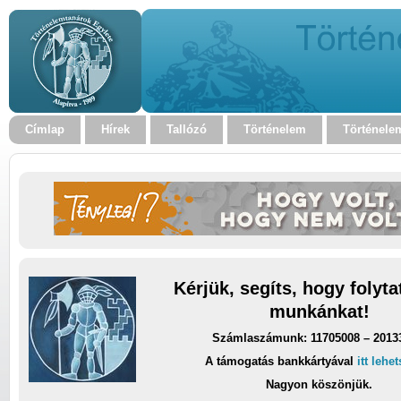
Címlap
Hírek
Tallózó
Történelem
Történele
Kérjük, segíts, hogy folyt
munkánkat!
Számlaszámunk: 11705008 – 2013
A támogatás bankkártyával
itt lehe
Nagyon köszönjük.