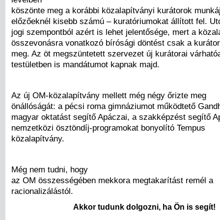
köszönte meg a korábbi közalapítványi kurátorok munkájá
előzőeknél kisebb számú – kuratóriumokat állított fel. U
jogi szempontból azért is lehet jelentősége, mert a közal
összevonásra vonatkozó bírósági döntést csak a kuráto
meg. Az öt megszüntetett szervezet új kurátorai várható
testületben is mandátumot kapnak majd.
Az új OM-közalapítvány mellett még négy őrizte meg
önállóságát: a pécsi roma gimnáziumot működtető Gandhi,
magyar oktatást segítő Apáczai, a szakképzést segítő A
nemzetközi ösztöndíj-programokat bonyolító Tempus
közalapítvány.
Még nem tudni, hogy
az OM összességében mekkora megtakarítást remél a
racionalizálástól.
Akkor tudunk dolgozni, ha Ön is segít!