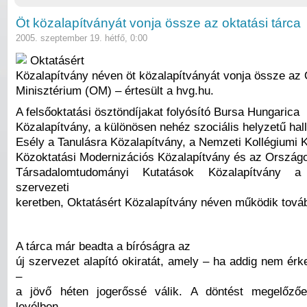
Öt közalapítványát vonja össze az oktatási tárca
2005. szeptember 19. hétfő, 0:00
Oktatásért
Közalapítvány néven öt közalapítványát vonja össze az 
Minisztérium (OM) – értesült a hvg.hu.
A felsőoktatási ösztöndíjakat folyósító Bursa Hungarica
Közalapítvány, a különösen nehéz szociális helyzetű hall
Esély a Tanulásra Közalapítvány, a Nemzeti Kollégiumi K
Közoktatási Modernizációs Közalapítvány és az Ország
Társadalomtudományi Kutatások Közalapítvány 
szervezeti
keretben, Oktatásért Közalapítvány néven működik tová
A tárca már beadta a bíróságra az
új szervezet alapító okiratát, amely – ha addig nem érk
–
a jövő héten jogerőssé válik. A döntést megelőző
levélben