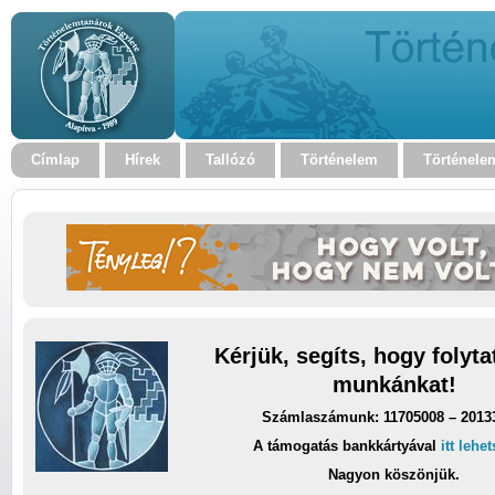
Címlap
Hírek
Tallózó
Történelem
Történele
Kérjük, segíts, hogy folyt
munkánkat!
Számlaszámunk: 11705008 – 2013
A támogatás bankkártyával
itt lehe
Nagyon köszönjük.