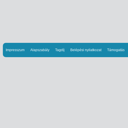
Impresszum
Alapszabály
Tagdíj
Belépési nyilatkozat
Támogatás