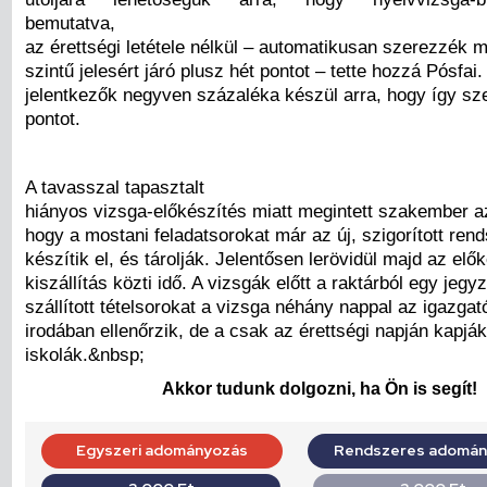
bemutatva,
az érettségi letétele nélkül – automatikusan szerezzék 
szintű jelesért járó plusz hét pontot – tette hozzá Pósfai.
jelentkezők negyven százaléka készül arra, hogy így sz
pontot.
A tavasszal tapasztalt
hiányos vizsga-előkészítés miatt megintett szakember az
hogy a mostani feladatsorokat már az új, szigorított rend
készítik el, és tárolják. Jelentősen lerövidül majd az elő
kiszállítás közti idő. A vizsgák előtt a raktárból egy jegy
szállított tételsorokat a vizsga néhány nappal az igazgat
irodában ellenőrzik, de a csak az érettségi napján kapjá
iskolák.&nbsp;
Akkor tudunk dolgozni, ha Ön is segít!