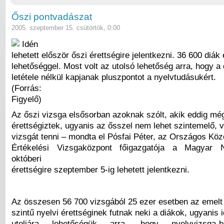
Őszi pontvadászat
2005. szeptember 15. csütörtök, 0:00
Idén
lehetett először őszi érettségire jelentkezni. 36 600 diák 
lehetőséggel. Most volt az utolsó lehetőség arra, hogy a
letétele nélkül kapjanak pluszpontot a nyelvtudásukért.
(Forrás:
Figyelő)
Az őszi vizsga elsősorban azoknak szólt, akik eddig m
érettségiztek, ugyanis az ősszel nem lehet szintemelő, 
vizsgát tenni – mondta el Pósfai Péter, az Országos Köz
Értékelési Vizsgaközpont főigazgatója a Magyar 
októberi
érettségire szeptember 5-ig lehetett jelentkezni.
Az összesen 56 700 vizsgából 25 ezer esetben az emelt
szintű nyelvi érettséginek futnak neki a diákok, ugyanis 
utoljára lehetőségük arra, hogy nyelvvizsga-biz