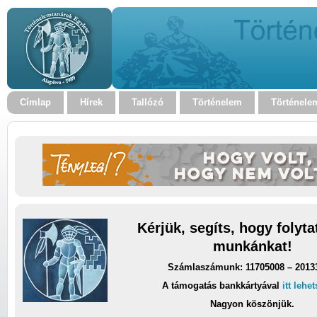
Címlap
Hírek
Tallózó
Történelem
Történele
Kérjük, segíts, hogy folyt
munkánkat!
Számlaszámunk: 11705008 – 2013
A támogatás bankkártyával
itt lehe
Nagyon köszönjük.