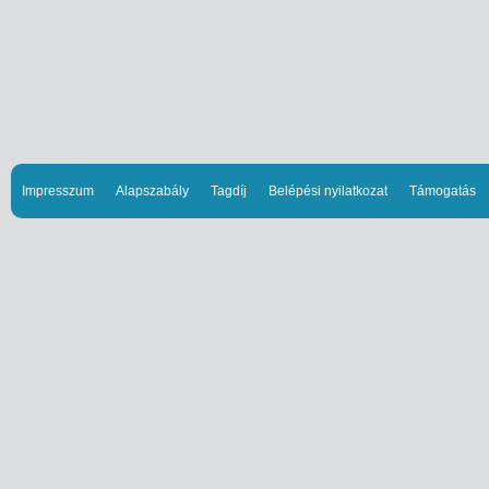
Impresszum
Alapszabály
Tagdíj
Belépési nyilatkozat
Támogatás