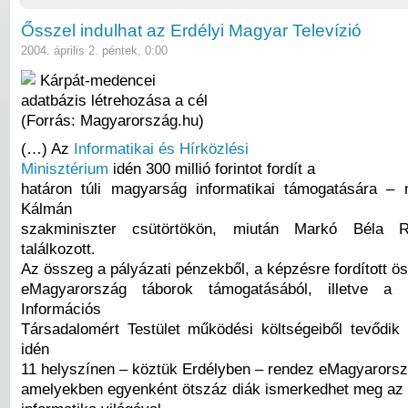
Ősszel indulhat az Erdélyi Magyar Televízió
2004. április 2. péntek, 0:00
Kárpát-medencei
adatbázis létrehozása a cél
(Forrás: Magyarország.hu)
(…) Az
Informatikai és Hírközlési
Minisztérium
idén 300 millió forintot fordít a
határon túli magyarság informatikai támogatására –
Kálmán
szakminiszter csütörtökön, miután Markó Béla R
találkozott.
Az összeg a pályázati pénzekből, a képzésre fordított ö
eMagyarország táborok támogatásából, illetve a
Információs
Társadalomért Testület működési költségeiből tevődi
idén
11 helyszínen – köztük Erdélyben – rendez eMagyarorsz
amelyekben egyenként ötszáz diák ismerkedhet meg az i