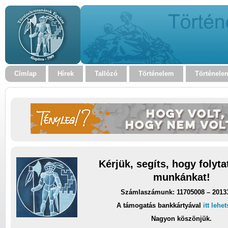
Címlap
Hírek
Tallózó
Történelem
Történele
Kérjük, segíts, hogy folyt
munkánkat!
Számlaszámunk: 11705008 – 2013
A támogatás bankkártyával
itt lehe
Nagyon köszönjük.