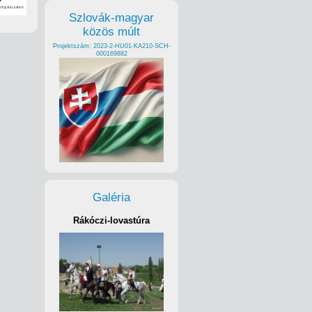
Szlovák-magyar
közös múlt
Projektszám: 2023-2-HU01-KA210-SCH-
000169882
Galéria
Rákóczi-lovastúra