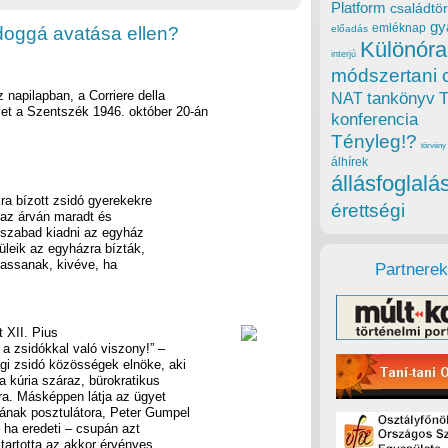
Platform
családtör
gy
emléknap
doggá avatása ellen?
előadás
Különóra
interjú
módszertani 
 napilapban, a Corriere della
tankönyv
NAT
et a Szentszék 1946. október 20-án
konferencia
Tényleg!?
törvény
álhírek
állásfoglalá
ra bízott zsidó gyerekekre
érettségi
 az árván maradt és
szabad kiadni az egyház
üleik az egyházra bízták,
dassanak, kivéve, ha
Partnerek
t XII. Pius
 a zsidókkal való viszony!” –
gi zsidó közösségek elnöke, aki
a kúria száraz, bürokratikus
ra. Másképpen látja az ügyet
sának posztulátora, Peter Gumpel
 ha eredeti – csupán azt
 tartotta az akkor érvényes