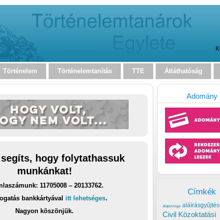
K
Történelem
Történelemtanítás
TTE
Átláthatóság
Adomány
 segíts, hogy folytathassuk
munkánkat!
laszámunk: 11705008 – 20133762.
Címkék
ogatás bankkártyával
itt lehetséges
.
aláírásgyűjtés
alapvizsga
Nagyon köszönjük.
Civil Közoktatási