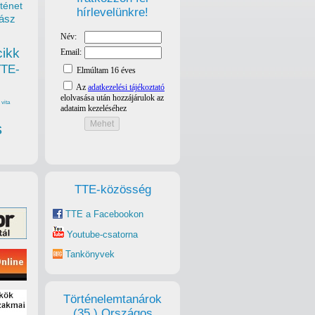
ténet
hírlevelünkre!
ász
cikk
TTE-
vita
s
TTE-közösség
TTE a Facebookon
Youtube-csatorna
Tankönyvek
Történelemtanárok
(35.) Országos