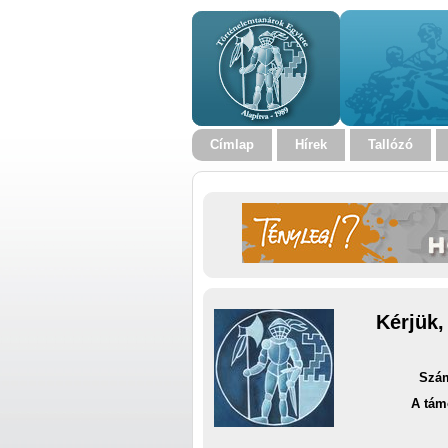
Címlap
Hírek
Tallózó
Kérjük,
Szám
A tám