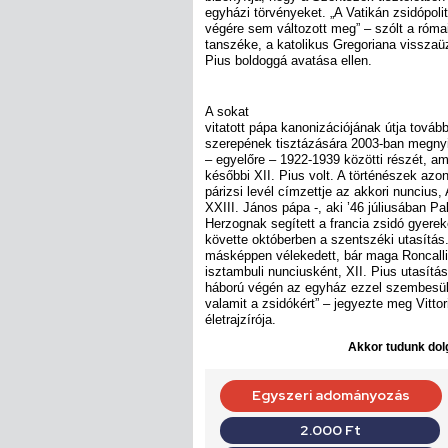
egyházi törvényeket. „A Vatikán zsidópoli
végére sem változott meg” – szólt a róma
tanszéke, a katolikus Gregoriana visszaü
Pius boldoggá avatása ellen.
A sokat
vitatott pápa kanonizációjának útja tovább
szerepének tisztázására 2003-ban megnyit
– egyelőre – 1922-1939 közötti részét, a
későbbi XII. Pius volt. A történészek az
párizsi levél címzettje az akkori nuncius,
XXIII. János pápa -, aki ’46 júliusában Pa
Herzognak segített a francia zsidó gyere
követte októberben a szentszéki utasítás
másképpen vélekedett, bár maga Roncalli á
isztambuli nunciusként, XII. Pius utasítá
háború végén az egyház ezzel szembesült, 
valamit a zsidókért” – jegyezte meg Vittor
életrajzírója.
Akkor tudunk dolg