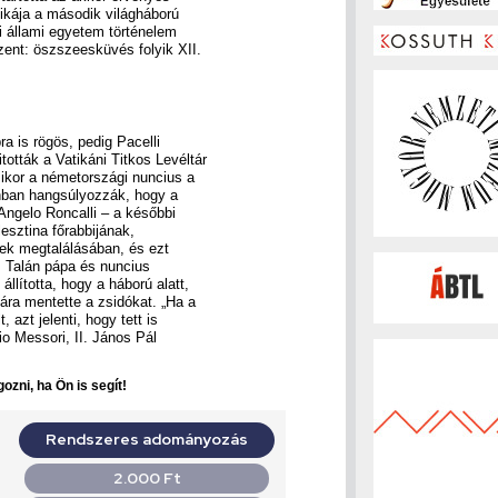
tikája a második világháború
i állami egyetem történelem
zent: öszszeesküvés folyik XII.
ra is rögös, pedig Pacelli
ották a Vatikáni Titkos Levéltár
mikor a németországi nuncius a
onban hangsúlyozzák, hogy a
 Angelo Roncalli – a későbbi
lesztina főrabbijának,
kek megtalálásában, és ezt
. Talán pápa és nuncius
llította, hogy a háború alatt,
sára mentette a zsidókat. „Ha a
azt jelenti, hogy tett is
io Messori, II. János Pál
ozni, ha Ön is segít!