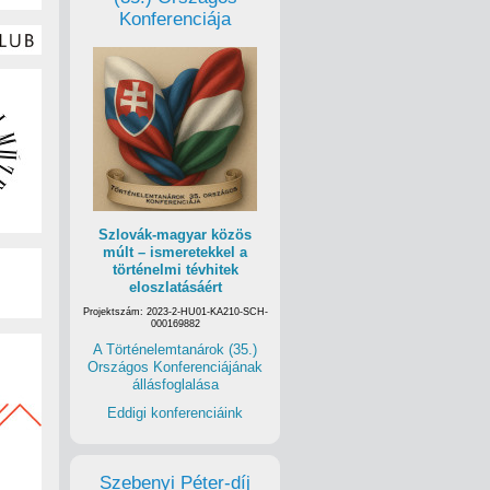
Konferenciája
Szlovák-magyar közös
múlt – ismeretekkel a
történelmi tévhitek
eloszlatásáért
Projektszám: 2023-2-HU01-KA210-SCH-
000169882
A Történelemtanárok (35.)
Országos Konferenciájának
állásfoglalása
Eddigi konferenciáink
Szebenyi Péter-díj