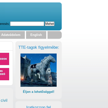
eresés:
Adatvédelem
English
TTE-tagok figyelmébe:
Éljen a lehetőséggel!
civil
Iratkozzon fel