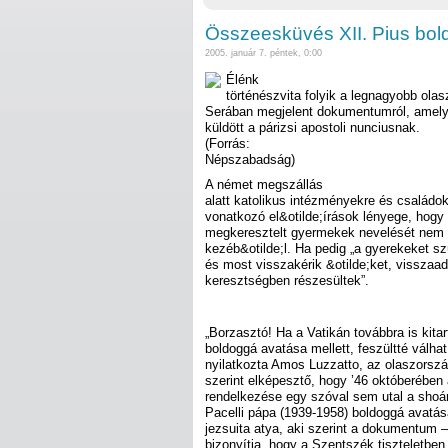
Összeesküvés XII. Pius bol
2005. január 7. péntek, 0:00
Élénk
történészvita folyik a legnagyobb olasz
Serában megjelent dokumentumról, amely
küldött a párizsi apostoli nunciusnak.
(Forrás:
Népszabadság)
A német megszállás
alatt katolikus intézményekre és családok
vonatkozó el&otilde;írások lényege, hogy
megkeresztelt gyermekek nevelését nem 
kezéb&otilde;l. Ha pedig „a gyerekeket sz
és most visszakérik &otilde;ket, visszaa
keresztségben részesültek”.
„Borzasztó! Ha a Vatikán továbbra is kitar
boldoggá avatása mellett, feszültté válhat
nyilatkozta Amos Luzzatto, az olaszorszá
szerint elképesztő, hogy ’46 októberében 
rendelkezése egy szóval sem utal a shoá
Pacelli pápa (1939-1958) boldoggá avatá
jezsuita atya, aki szerint a dokumentum –
bizonyítja, hogy a Szentszék tiszteletben