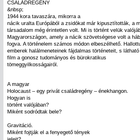
CSALÁDREGÉNY
&nbsp;
1944 kora tavaszára, mikorra a
nácik uralta Európából a zsidókat már kipusztították, a 
társadalom még érintetlen volt. Mi is történt velük valój
Magyarországon, amely a nácik szövetségese volt a háb
fogva. A történelem számos módon elbeszélhető. Hallottu
emberek halálmeneteinek fájdalmas történeteit, s látható
film a gonosz tudományos és bürokratikus
tömeggyilkosságairól.
A magyar
Holocaust – egy privát családregény – énekhangon.
Hogyan is
történt valójában?
Miként sodródtak bele?
Gravitáció.
Miként fojtják el a fenyegető tények
jeleit?