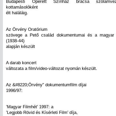
Budapesti Operett Színház brácsa szólamvez
kottamásolóként
élt haláláig.
Az Örvény Oratórium
szövege a Pető család dokumentumai és a magyar 
(1938-44)
alapján készült
A darab koncert
változata a film/video-változat nyomán készült.
Az &#8220;Örvény” dokumentumfilm díjai
1996/97:
’Magyar Filmhét’ 1997: a
’Legjobb Rövid és Kísérleti Film’ díja,