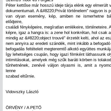
Péter kettőse már hosszú ideje tárja elénk egy elmerült v
dokumentumait. A &#8220;Privát történelem” nagyon is pu
van olyan esemény, kép, amiben ne ismerhetne bá
elődjeire,
családi fényképeire, megíratlan emlékeire, történeteire. 
képre, igaz a hangra is: a zene hol konkrétan, hol csak a
mindig az &#8220;object trouvé” érzetét kelti, ahol az es
nem annyira az eredeti szándék, mint inkább a befogad
befogadás feltételeit megteremtő alkotó együttes munkáj
Így lehetséges csupán, hogy igazi filmként láthassunk o
intimitásokat, amelyek még szűk baráti körben is tolako
tűnhetnének, zenévé váljon olyasmi is, amit a nyom
lenne
szabad eltűrnie.
Vidovszky László
ÖRVÉNY / A PETŐ