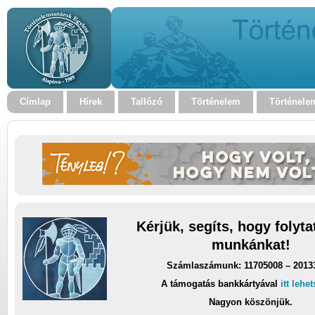
Címlap
Hírek
Tallózó
Történelem
Történele
Kérjük, segíts, hogy folyt
munkánkat!
Számlaszámunk: 11705008 – 2013
A támogatás bankkártyával
itt lehe
Nagyon köszönjük.