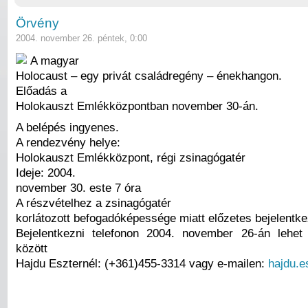
Örvény
2004. november 26. péntek, 0:00
A magyar
Holocaust – egy privát családregény – énekhangon.
Előadás a
Holokauszt Emlékközpontban november 30-án.
A belépés ingyenes.
A rendezvény helye:
Holokauszt Emlékközpont, régi zsinagógatér
Ideje: 2004.
november 30. este 7 óra
A részvételhez a zsinagógatér
korlátozott befogadóképessége miatt előzetes bejelentk
Bejelentkezni telefonon 2004. november 26-án lehet
között
Hajdu Eszternél: (+361)455-3314 vagy e-mailen:
hajdu.