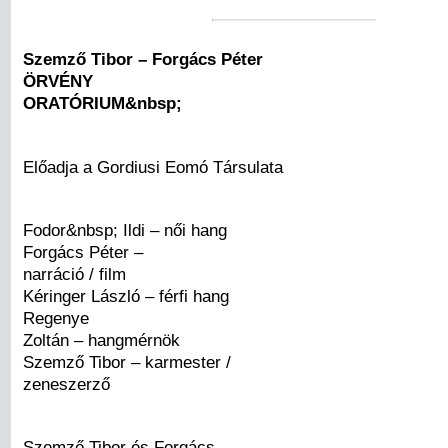
Szemző Tibor – Forgács Péter
ÖRVÉNY
ORATÓRIUM&nbsp;
Előadja a Gordiusi Eomó Társulata
Fodor&nbsp; Ildi – női hang
Forgács Péter –
narráció / film
Kéringer László – férfi hang
Regenye
Zoltán – hangmérnök
Szemző Tibor – karmester /
zeneszerző
Szemző Tibor és Forgács