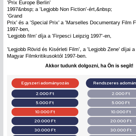
’Prix Europe Berlin’
1997&nbsp; a ’Legjobb Non Fiction’-ért,&nbsp;
’Grand
Prix’ és a ’Special Prix’ a ’Marselles Documentary Film F
1997-ben,
’Legjobb film’ díja a ’Firpesci Leipzig 1997’-en,
’Legjobb Rövid és Kisérleti Film’, a ’Legjobb Zene’ díjai a
Magyar Filmkritikusoktól 1997-ben.
Akkor tudunk dolgozni, ha Ön is segít!