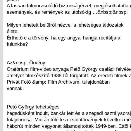
A lassan fölmorzsolódó biztonságérzet, megjósolhatatlan
események, és remények az utolsókig …&nbsp;&nbsp;
Milyen lehetett belülről nézve, a lehetséges áldozatok
élete.
Érthető e a törvény, ha egy angyal hangja recitálja a
fülünkbe?
Az&nbsp; Örvény
Oratórium film-video anyaga Pető György családi felvétel
amelyet filmkészítő 1938-tól forgatott. Az eredeti filmek
Privát Fotó &amp; Film Archívum, tulajdonában
vannak.
Pető György tehetséges
hegedűsként indult, bankár lett és a szegedi osztálysors
tulajdonosa. Miután túlélte a zsidótörvények következmé
háborút minden vagyonát államosították 1949-ben. Ettől