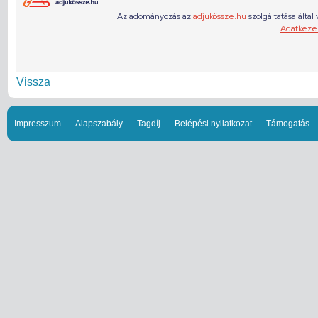
Vissza
Impresszum
Alapszabály
Tagdíj
Belépési nyilatkozat
Támogatás