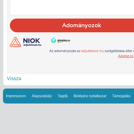
Vissza
Impresszum
Alapszabály
Tagdíj
Belépési nyilatkozat
Támogatás