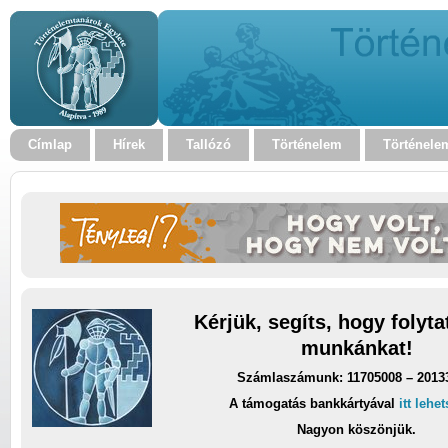
Címlap
Hírek
Tallózó
Történelem
Történele
Kérjük, segíts, hogy folyt
munkánkat!
Számlaszámunk: 11705008 – 2013
A támogatás bankkártyával
itt lehe
Nagyon köszönjük.