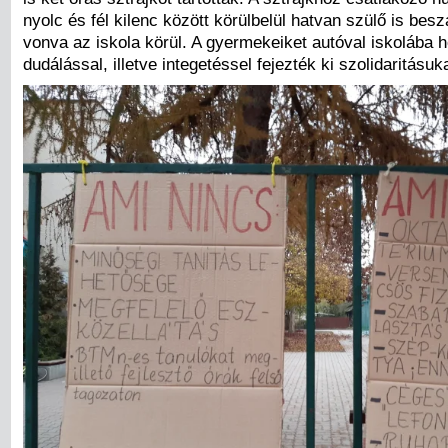
nyolc és fél kilenc között körülbelül hatvan szülő is beszá
vonva az iskola körül. A gyermekeiket autóval iskolába 
dudálással, illetve integetéssel fejezték ki szolidaritásuk