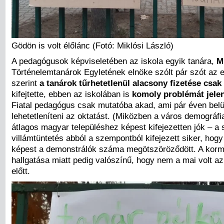
Gödön is volt élőlánc (Fotó: Miklósi László)
A pedagógusok képviseletében az iskola egyik tanára,
M
Történelemtanárok Egyletének elnöke szólt pár szót az 
szerint
a tanárok tűrhetetlenül alacsony fizetése csak
kifejtette, ebben az iskolában is
komoly problémát jelen
Fiatal pedagógus csak mutatóba akad, ami pár éven belül 
lehetetleníteni az oktatást. (Miközben a város demográfi
átlagos magyar településhez képest kifejezetten jók – a s
villámtüntetés abból a szempontból kifejezett siker, h
képest a demonstrálók száma megötszöröződött. A korm
hallgatása miatt pedig valószínű, hogy nem a mai volt az 
előtt.