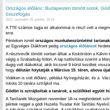
Országos élőlánc: Budapesten tömött sorok, Gödö
összefogás
2022. november 18. péntek, 15:16
A TTE számos tagja ez alkalommal is részt vett a megmo
erre.
Pénteken ismét
országos munkabeszüntetést tartanak
az Egységes Diákfront pedig
országos élőláncot
hirdete
A résztvevők tömött sorban álltak a Kiskörúton a Kálvin té
végig a Szabadság hídon. A lap tudósítása szerint a Margit
dugig volt diákokkal, akik kicsivel 9 körül kezdtek vissza
hogy
délután folytatják a Március 15. téren, ahova úja
Vidéken is volt élőlánc, például Nyíregyházán, és a Vácr
Iskola 10 tanára sztrájkol ma.
Gödön is sztrájkoltak a tanárok, a szülőkkel együtt h
A Tanítanék Mozgalom november 18-ra meghirdetett sztr
péntek reggel a gödi Huzella Tivadar Két Tanítási Nyelvű
is két órás sztrájkot tartottak. A sztrájkhoz csatlakozó