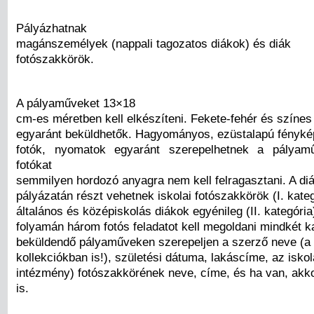
Pályázhatnak
magánszemélyek (nappali tagozatos diákok) és diák
fotószakkörök.
A pályaműveket 13×18
cm-es méretben kell elkészíteni. Fekete-fehér és színes
egyaránt beküldhetők. Hagyományos, ezüstalapú fényképe
fotók, nyomatok egyaránt szerepelhetnek a pályam
fotókat
semmilyen hordozó anyagra nem kell felragasztani. A di
pályázatán részt vehetnek iskolai fotószakkörök (I. kategó
általános és középiskolás diákok egyénileg (II. kategória
folyamán három fotós feladatot kell megoldani mindkét k
beküldendő pályaműveken szerepeljen a szerző neve (a 
kollekciókban is!), születési dátuma, lakáscíme, az isko
intézmény) fotószakkörének neve, címe, és ha van, akk
is.