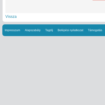
Vissza
Impresszum
Alapszabály
Tagdíj
Belépési nyilatkozat
Támogatás