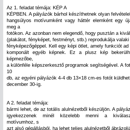
Az 1. feladat témája: KÉP A
KÉPBEN. A pályázók bárhol készíthetnek olyan felvétel
hangsúlyos motívumként vagy háttér elemként egy új
meg a
fotókon. Az azonban nem elegendő, hogy pusztán a kivál
(plakátot, fényképet, festményt, stb.) reprodukálja valaki
fényképezőgéppel. Kell egy képi ötlet, amely funkciót ad
komponált egyéb képnek. Ez a plusz kép bekerülh
képmezőbe,
a különféle képszerkesztő programok segítségével. A fo
10
db, az egyéni pályázók 4-4 db 13×18 cm-es fotót küldhe
december 30-ig.
A 2. feladat témája:
bármi lehet, de az totális alulnézetből készüljön. A pályá
igyekezzenek minél közelebb menni a kiválasz
motívumhoz, s
azt alsó gépállásból, ha lehet teljes alulnézetből ábrázolj