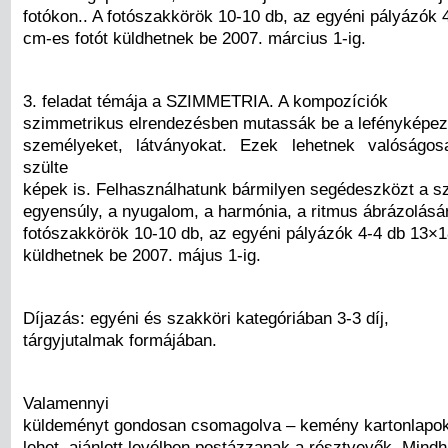
fotókon.. A fotószakkörök 10-10 db, az egyéni pályázók 
cm-es fotót küldhetnek be 2007. március 1-ig.
3. feladat témája a SZIMMETRIA. A kompozíciók
szimmetrikus elrendezésben mutassák be a lefényképeze
személyeket, látványokat. Ezek lehetnek valóságos
szülte
képek is. Felhasználhatunk bármilyen segédeszközt a s
egyensúly, a nyugalom, a harmónia, a ritmus ábrázolásá
fotószakkörök 10-10 db, az egyéni pályázók 4-4 db 13×1
küldhetnek be 2007. május 1-ig.
Díjazás: egyéni és szakköri kategóriában 3-3 díj,
tárgyjutalmak formájában.
Valamennyi
küldeményt gondosan csomagolva – kemény kartonlapok
lehet, ajánlott levélben postázzanak a résztvevők. Mind