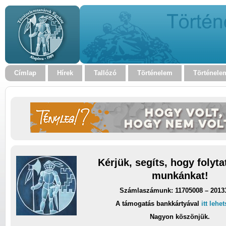
Címlap
Hírek
Tallózó
Történelem
Történele
Kérjük, segíts, hogy folyt
munkánkat!
Számlaszámunk: 11705008 – 2013
A támogatás bankkártyával
itt lehe
Nagyon köszönjük.