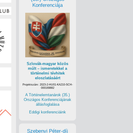
Konferenciája
Szlovák-magyar közös
múlt – ismeretekkel a
történelmi tévhitek
eloszlatásáért
Projektszám: 2023-2-HU01-KA210-SCH-
000169882
A Történelemtanárok (35.)
Országos Konferenciájának
állásfoglalása
Eddigi konferenciáink
Szebenyi Péter-díj