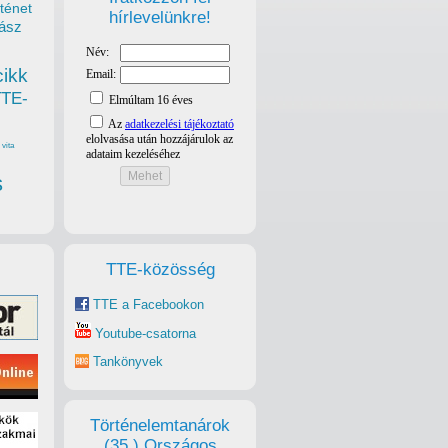
ténet
hírlevelünkre!
ász
cikk
TTE-
vita
s
TTE-közösség
TTE a Facebookon
Youtube-csatorna
Tankönyvek
Történelemtanárok
(35.) Országos