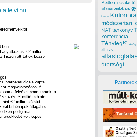
Platform
családtör
gy
emléknap
 a felvi.hu
előadás
Különóra
interjú
módszertani 
i eredményeikről
tankönyv
NAT
konferencia
Tényleg!?
törvény
S-ben
álhírek
 hagyatkoztak: 62 millió
állásfoglalá
a, hiszen ott tették közzé
érettségi
ágos
Partnerek
os internetes oldala kapta
elést Magyarországon. A
alosan a felvételi pontszámok, a
l 4 és fél millió találatot,
mint 62 millió találatot
 korábbi hónapok átlagához
sodikon pedig már
r érdeklődőt volt képes