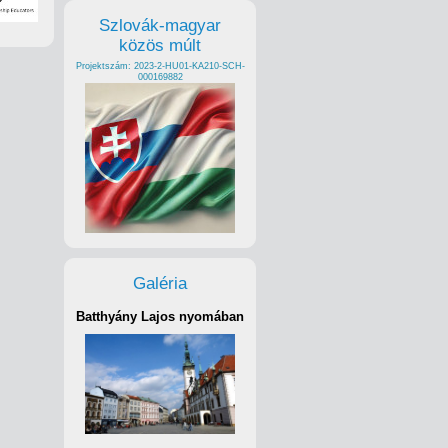
Szlovák-magyar
közös múlt
Projektszám: 2023-2-HU01-KA210-SCH-
000169882
Galéria
Batthyány Lajos nyomában