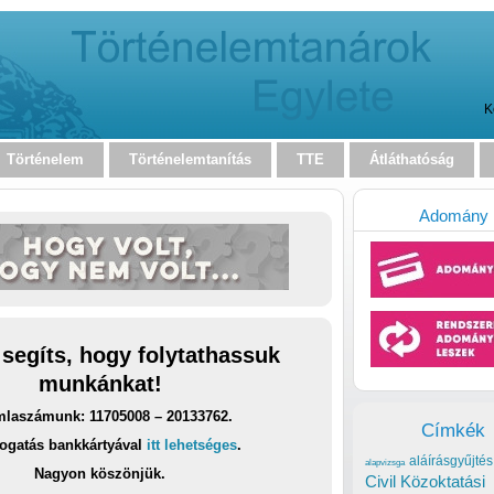
K
Történelem
Történelemtanítás
TTE
Átláthatóság
Adomány
 segíts, hogy folytathassuk
munkánkat!
laszámunk: 11705008 – 20133762.
Címkék
ogatás bankkártyával
itt lehetséges
.
aláírásgyűjtés
alapvizsga
Nagyon köszönjük.
Civil Közoktatási