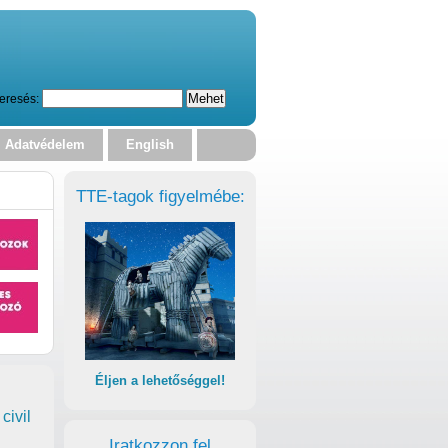
eresés:
Adatvédelem
English
TTE-tagok figyelmébe:
Éljen a lehetőséggel!
civil
Iratkozzon fel