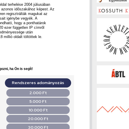
ldal terhelése 2004 júliusában
v azonos időszakához képest. Az
zren regisztrálták magukat az
sait igénybe vegyék. A
ondható, hogy a ponthatárok
20 ezer független IP címről
eredményessége után
millió oldalt töltöttek le.
ozni, ha Ön is segít!