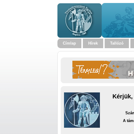
Címlap
Hírek
Tallózó
Kérjük,
Szám
A tám