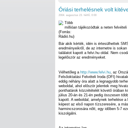
Óriási terhelésnek volt kitéve
2004. augusztus 23. hétfő, 0:00
Több
millióan tájékozódtak a neten felvétel
(Forrás:
Rádió.hu)
Bár akik kérték, idén is értesülhettek SM
eredményeikről, de az internetre is sokan
találatot kapott a felvi.hu oldal. Nem csod
legelőször az eredményeket.
Vélhetőleg a
http://www.felvi.hu
, az Orsz
Felsőoktatási Felvételi Iroda (OFI) hivatal
eddig néhány óra alatt a legnagyobb terh
weboldal, ahol először jelentek meg hivat
ponthatárok közzétételét követő órában köze
július 20-án és 21-én pedig összesen több 
kapott. A weboldal, amelynek terhelése a
képest az első napon tízszeresére, a má
harmincszorosára nőtt, egy időben 5-7 eze
kiszolgálni.
Az internetes lap