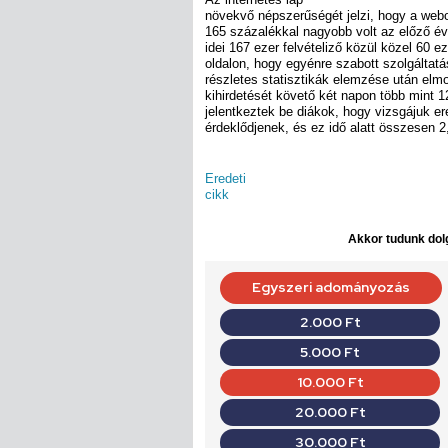
növekvő népszerűségét jelzi, hogy a webo
165 százalékkal nagyobb volt az előző é
idei 167 ezer felvételiző közül közel 60 e
oldalon, hogy egyénre szabott szolgáltatá
részletes statisztikák elemzése után elm
kihirdetését követő két napon több mint 1
jelentkeztek be diákok, hogy vizsgájuk 
érdeklődjenek, és ez idő alatt összesen 2,8 
Eredeti
cikk
Akkor tudunk dolg