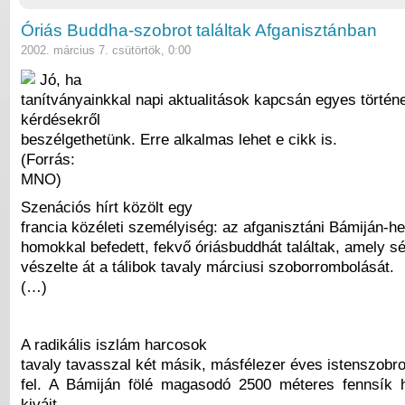
Óriás Buddha-szobrot találtak Afganisztánban
2002. március 7. csütörtök, 0:00
Jó, ha
tanítványainkkal napi aktualitások kapcsán egyes történ
kérdésekről
beszélgethetünk. Erre alkalmas lehet e cikk is.
(Forrás:
MNO)
Szenációs hírt közölt egy
francia közéleti személyiség: az afganisztáni Bámiján-
homokkal befedett, fekvő óriásbuddhát találtak, amely sé
vészelte át a tálibok tavaly márciusi szoborrombolását.
(…)
A radikális iszlám harcosok
tavaly tavasszal két másik, másfélezer éves istenszobro
fel. A Bámiján fölé magasodó 2500 méteres fennsík 
kivájt