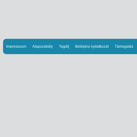
Impresszum
Alapszabály
Tagdíj
Belépési nyilatkozat
Támogatás