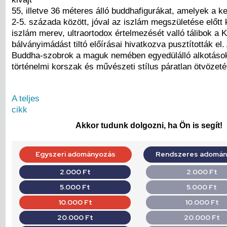
55, illetve 36 méteres álló buddhafigurákat, amelyek a 
2-5. százada között, jóval az iszlám megszületése előtt 
iszlám merev, ultraortodox értelmezését valló tálibok a 
bálványimádást tiltó előírásai hivatkozva pusztították el.
Buddha-szobrok a maguk nemében egyedülálló alkotások 
történelmi korszak és művészeti stílus páratlan ötvözeté
A teljes
cikk
Akkor tudunk dolgozni, ha Ön is segít!