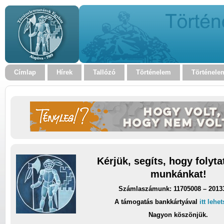
Címlap
Hírek
Tallózó
Történelem
Történele
Kérjük, segíts, hogy folyt
munkánkat!
Számlaszámunk: 11705008 – 2013
A támogatás bankkártyával
itt lehe
Nagyon köszönjük.