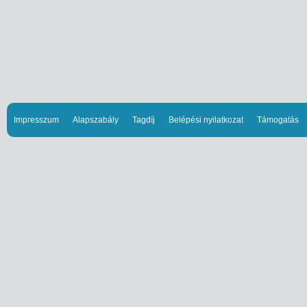
Impresszum
Alapszabály
Tagdíj
Belépési nyilatkozat
Támogatás