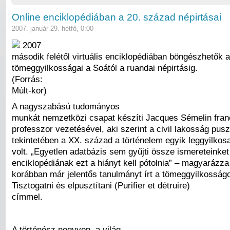
Online enciklopédiában a 20. század népirtásai
2007. január 29. hétfő, 0:00
2007
második felétől virtuális enciklopédiában böngészhetők 
tömeggyilkosságai a Soától a ruandai népirtásig.
(Forrás:
Múlt-kor)
A nagyszabású tudományos
munkát nemzetközi csapat készíti Jacques Sémelin fran
professzor vezetésével, aki szerint a civil lakosság pus
tekintetében a XX. század a történelem egyik leggyilko
volt. „Egyetlen adatbázis sem gyűjti össze ismereteinket
enciklopédiának ezt a hiányt kell pótolnia” – magyarázza
korábban már jelentős tanulmányt írt a tömeggyilkosságo
Tisztogatni és elpusztítani (Purifier et détruire)
címmel.
A történész negyven, a világ