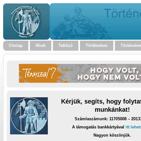
Címlap
Hírek
Tallózó
Történelem
Történele
Kérjük, segíts, hogy folyt
munkánkat!
Számlaszámunk: 11705008 – 2013
A támogatás bankkártyával
itt lehe
Nagyon köszönjük.