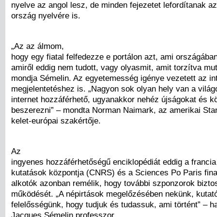
nyelve az angol lesz, de minden fejezetet lefordítanak az 
ország nyelvére is.
„Az az álmom,
hogy egy fiatal felfedezze e portálon azt, ami országában
amiről eddig nem tudott, vagy olyasmit, amit torzítva mut
mondja Sémelin. Az egyetemesség igénye vezetett az in
megjelentetéshez is. „Nagyon sok olyan hely van a világ
internet hozzáférhető, ugyanakkor nehéz újságokat és k
beszerezni” – mondta Norman Naimark, az amerikai Sta
kelet-európai szakértője.
Az
ingyenes hozzáférhetőségű enciklopédiát eddig a franci
kutatások központja (CNRS) és a Sciences Po Paris fina
alkotók azonban remélik, hogy további szponzorok biztosí
működését. „A népirtások megelőzésében nekünk, kutat
felelősségünk, hogy tudjuk és tudassuk, ami történt” – 
Jacques Sémelin professzor.