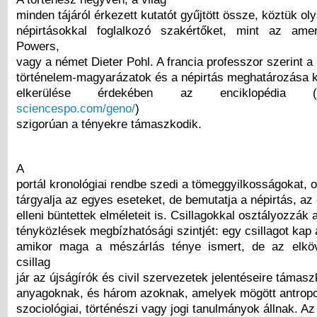
minden tájáról érkezett kutatót gyűjtött össze, köztük oly
népirtásokkal foglalkozó szakértőket, mint az ame
Powers,
vagy a német Dieter Pohl. A francia professzor szerint a
történelem-magyarázatok és a népirtás meghatározása kö
elkerülése érdekében az enciklopédia (
sciencespo.com/geno/
)
szigorúan a tényekre támaszkodik.
A
portál kronológiai rendbe szedi a tömeggyilkosságokat, 
tárgyalja az egyes eseteket, de bemutatja a népirtás, a
elleni büntettek elméleteit is. Csillagokkal osztályozzák
tényközlések megbízhatósági szintjét: egy csillagot kap 
amikor maga a mészárlás ténye ismert, de az elkö
csillag
jár az újságírók és civil szervezetek jelentéseire támas
anyagoknak, és három azoknak, amelyek mögött antropol
szociológiai, történészi vagy jogi tanulmányok állnak. Az