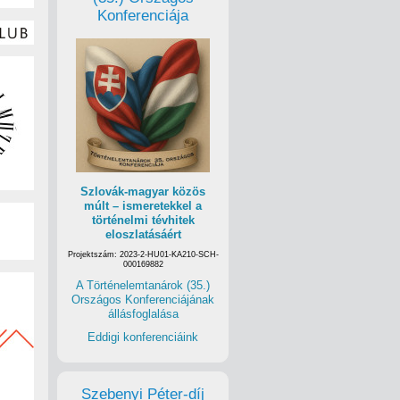
Konferenciája
Szlovák-magyar közös
múlt – ismeretekkel a
történelmi tévhitek
eloszlatásáért
Projektszám: 2023-2-HU01-KA210-SCH-
000169882
A Történelemtanárok (35.)
Országos Konferenciájának
állásfoglalása
Eddigi konferenciáink
Szebenyi Péter-díj