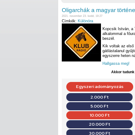
Oligarchák a magyar történ
2021. november 23. kedd, 19:27
Címkék:
Különóra
Kopcsik István, a
alkalommal a főurak
beszél.
Kik voltak az első
gátlástalanul gyűjt
egyszerre heten n
Hallgassa meg!
Akkor tudunk d