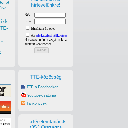
ténet
hírlevelünkre!
ász
cikk
TTE-
vita
s
TTE-közösség
TTE a Facebookon
Youtube-csatorna
Tankönyvek
Történelemtanárok
(35.) Országos