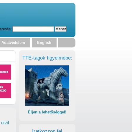
eresés:
Adatvédelem
English
TTE-tagok figyelmébe:
Éljen a lehetőséggel!
civil
Iratkozzon fel