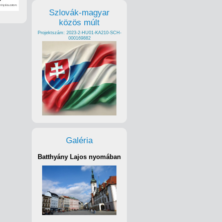
Szlovák-magyar
közös múlt
Projektszám: 2023-2-HU01-KA210-SCH-
000169882
Galéria
Batthyány Lajos nyomában