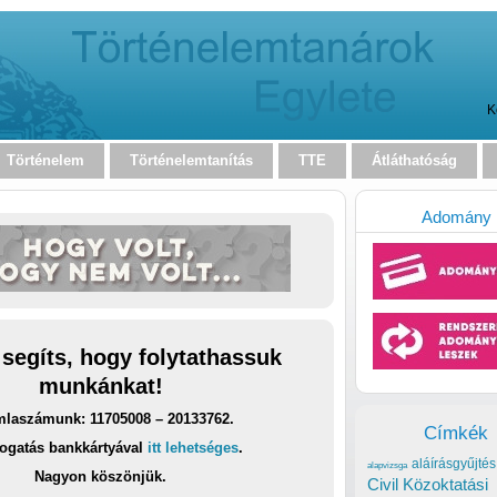
K
Történelem
Történelemtanítás
TTE
Átláthatóság
Adomány
 segíts, hogy folytathassuk
munkánkat!
laszámunk: 11705008 – 20133762.
Címkék
ogatás bankkártyával
itt lehetséges
.
aláírásgyűjtés
alapvizsga
Nagyon köszönjük.
Civil Közoktatási