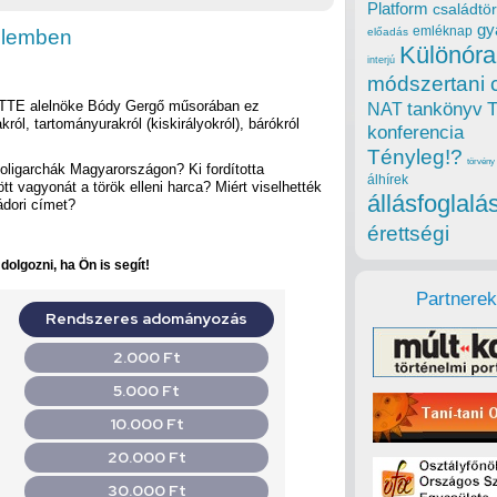
Platform
családtör
gy
emléknap
elemben
előadás
Különóra
interjú
módszertani 
 TTE alelnöke Bódy Gergő műsorában ez
tankönyv
NAT
ról, tartományurakról (kiskirályokról), bárókról
konferencia
Tényleg!?
törvény
 oligarchák Magyarországon? Ki fordította
álhírek
ött vagyonát a török elleni harca? Miért viselhették
állásfoglalá
ádori címet?
érettségi
olgozni, ha Ön is segít!
Partnerek