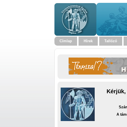
Címlap
Hírek
Tallózó
Kérjük,
Szám
A tám