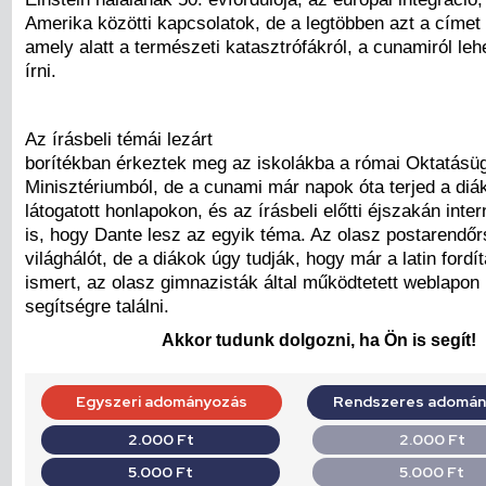
Amerika közötti kapcsolatok, de a legtöbben azt a címet 
amely alatt a természeti katasztrófákról, a cunamiról lehe
írni.
Az írásbeli témái lezárt
borítékban érkeztek meg az iskolákba a római Oktatásü
Minisztériumból, de a cunami már napok óta terjed a diák
látogatott honlapokon, és az írásbeli előtti éjszakán inter
is, hogy Dante lesz az egyik téma. Az olasz postarendőrs
világhálót, de a diákok úgy tudják, hogy már a latin fordí
ismert, az olasz gimnazisták által működtetett weblapon 
segítségre találni.
Akkor tudunk dolgozni, ha Ön is segít!