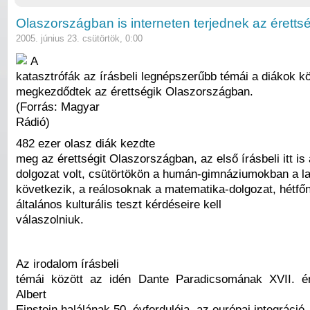
Olaszországban is interneten terjednek az érettsé
2005. június 23. csütörtök, 0:00
A
katasztrófák az írásbeli legnépszerűbb témái a diákok k
megkezdődtek az érettségik Olaszországban.
(Forrás: Magyar
Rádió)
482 ezer olasz diák kezdte
meg az érettségit Olaszországban, az első írásbeli itt is
dolgozat volt, csütörtökön a humán-gimnáziumokban a lat
következik, a reálosoknak a matematika-dolgozat, hétfő
általános kulturális teszt kérdéseire kell
válaszolniuk.
Az irodalom írásbeli
témái között az idén Dante Paradicsomának XVII. én
Albert
Einstein halálának 50. évfordulója, az európai integráció