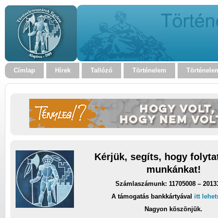
Címlap
Hírek
Tallózó
Történelem
Történele
Kérjük, segíts, hogy folyt
munkánkat!
Számlaszámunk: 11705008 – 2013
A támogatás bankkártyával
itt lehe
Nagyon köszönjük.