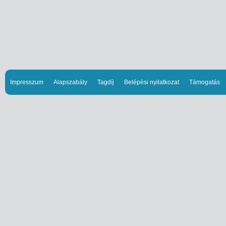
Impresszum
Alapszabály
Tagdíj
Belépési nyilatkozat
Támogatás