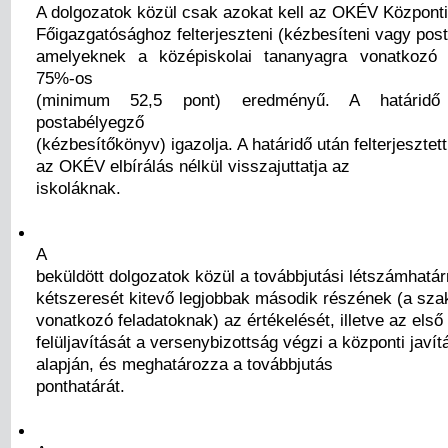
A dolgozatok közül csak azokat kell az OKÉV Központi
Főigazgatósághoz felterjeszteni (kézbesíteni vagy post
amelyeknek a középiskolai tananyagra vonatkozó 
75%-os
(minimum 52,5 pont) eredményű. A határidő 
postabélyegző
(kézbesítőkönyv) igazolja. A határidő után felterjesztet
az OKÉV elbírálás nélkül visszajuttatja az
iskoláknak.
A
beküldött dolgozatok közül a továbbjutási létszámhatár
kétszeresét kitevő legjobbak második részének (a sza
vonatkozó feladatoknak) az értékelését, illetve az első
felüljavítását a versenybizottság végzi a központi javít
alapján, és meghatározza a továbbjutás
ponthatárát.