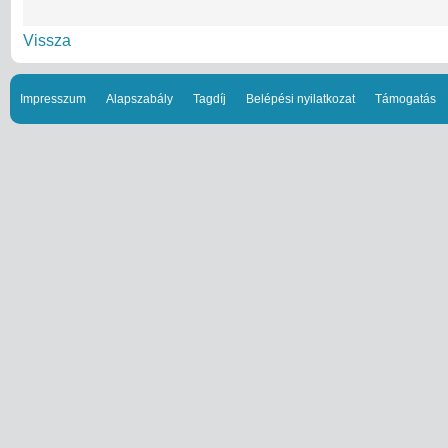
Vissza
Impresszum
Alapszabály
Tagdíj
Belépési nyilatkozat
Támogatás