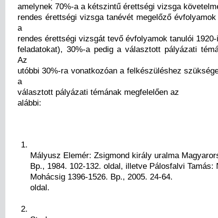
amelynek 70%-a a kétszintű érettségi vizsga követelmé
rendes érettségi vizsga tanévét megelőző évfolyamok 
a
rendes érettségi vizsgát tevő évfolyamok tanulói 1920
feladatokat), 30%-a pedig a választott pályázati témá
Az
utóbbi 30%-ra vonatkozóan a felkészüléshez szükség
a
választott pályázati témának megfelelően az
alábbi:
Mályusz Elemér: Zsigmond király uralma Magyaror
Bp., 1984. 102-132. oldal, illetve Pálosfalvi Tamás: 
Mohácsig 1396-1526. Bp., 2005. 24-64.
oldal.