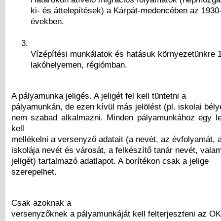
ki- és áttelepítések) a Kárpát-medencében az 1930
években.
Vízépítési munkálatok és hatásuk környezetünkre 
lakóhelyemen, régiómban.
A pályamunka jeligés. A jeligét fel kell tüntetni a
pályamunkán, de ezen kívül más jelölést (pl. iskolai bély
nem szabad alkalmazni. Minden pályamunkához egy le
kell
mellékelni a versenyző adatait (a nevét, az évfolyamát, 
iskolája nevét és városát, a felkészítő tanár nevét, valam
jeligét) tartalmazó adatlapot. A borítékon csak a jelige
szerepelhet.
Csak azoknak a
versenyzőknek a pályamunkáját kell felterjeszteni az O