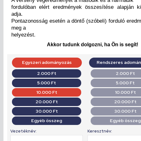
fordulóban elért eredmények összesítése alapján ki
adja.
Pontazonosság esetén a döntő (szóbeli) forduló ered
meg a
helyezést.
Akkor tudunk dolgozni, ha Ön is segít!