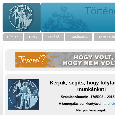
Címlap
Hírek
Tallózó
Történelem
Történele
Kérjük, segíts, hogy folyt
munkánkat!
Számlaszámunk: 11705008 – 2013
A támogatás bankkártyával
itt lehe
Nagyon köszönjük.