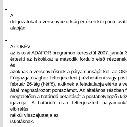
A
dolgozatokat a versenybizottság értékeli központi javít
alapján.
Az OKÉV
az iskolai ADAFOR programon keresztül 2007. január 3
értesíti az iskolákat a második forduló első részéne
és
azoknak a versenyzőknek a pályamunkáját kell az OK
Főigazgatósághoz felterjeszteni (kézbesíteni vagy post
február 26-áig (hétfő), akiknek a feladatlapja elérte a 
által meghatározott pontszámot. Az általános részben f
megfelelően a határidő betartását a postabélyegző (ké
igazolja. A határidő után felterjesztett pályamu
elbírálás
nélkül visszajuttatja az
iskoláknak.