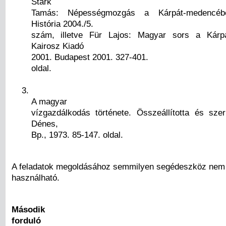
Stark
Tamás: Népességmozgás a Kárpát-medencéb
História 2004./5.
szám, illetve Für Lajos: Magyar sors a Kárp
Kairosz Kiadó
2001. Budapest 2001. 327-401.
oldal.
A magyar
vízgazdálkodás története. Összeállította és szerk
Dénes,
Bp., 1973. 85-147. oldal.
A feladatok megoldásához semmilyen segédeszköz nem
használható.
Második
forduló