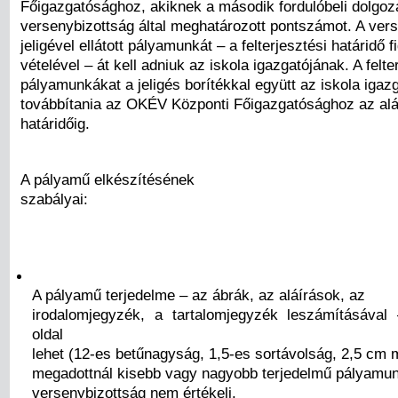
Főigazgatósághoz, akiknek a második fordulóbeli dolgoza
versenybizottság által meghatározott pontszámot. A ve
jeligével ellátott pályamunkát – a felterjesztési határidő 
vételével – át kell adniuk az iskola igazgatójának. A felte
pályamunkákat a jeligés borítékkal együtt az iskola igazg
továbbítania az OKÉV Központi Főigazgatósághoz az alá
határidőig.
A pályamű elkészítésének
szabályai:
A pályamű terjedelme – az ábrák, az aláírások, az
irodalomjegyzék, a tartalomjegyzék leszámításával
oldal
lehet (12-es betűnagyság, 1,5-es sortávolság, 2,5 cm 
megadottnál kisebb vagy nagyobb terjedelmű pályamu
versenybizottság nem értékeli.