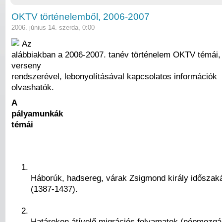
OKTV történelemből, 2006-2007
2006. június 14. szerda, 0:00
Az
alábbiakban a 2006-2007. tanév történelem OKTV témái, i
verseny
rendszerével, lebonyolításával kapcsolatos információk
olvashatók.
A
pályamunkák
témái
Háborúk, hadsereg, várak Zsigmond király időszak
(1387-1437).
Határokon átívelő migrációs folyamatok (népmozgá