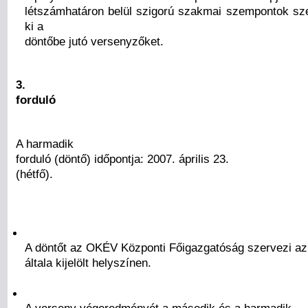
létszámhatáron belül szigorú szakmai szempontok szer
ki a
döntőbe jutó versenyzőket.
3.
forduló
A harmadik
forduló (döntő) időpontja: 2007. április 23.
(hétfő).
A döntőt az OKÉV Központi Főigazgatóság szervezi az
általa kijelölt helyszínen.
A verseny végeredményét a második és a harmadik