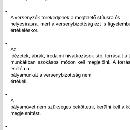
A versenyzők törekedjenek a megfelelő stílusra és
helyesírásra, mert a versenybizottság ezt is figyelemb
értékeléskor.
Az
idézetek, ábrák, irodalmi hivatkozások stb. forrásait 
munkákban szokásos módon kell megjelölni. A forrá
esetén a
pályamunkát a versenybizottság nem
értékeli.
A
pályaművet nem szükséges beköttetni, kerülni kell a k
megjelenítést.