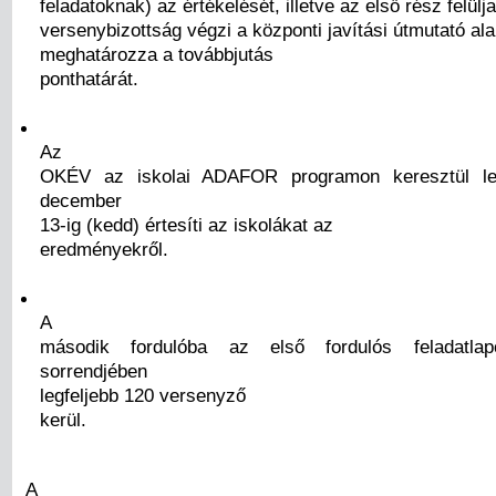
feladatoknak) az értékelését, illetve az első rész felülj
versenybizottság végzi a központi javítási útmutató ala
meghatározza a továbbjutás
ponthatárát.
Az
OKÉV az iskolai ADAFOR programon keresztül le
december
13-ig (kedd) értesíti az iskolákat az
eredményekről.
A
második fordulóba az első fordulós feladatla
sorrendjében
legfeljebb 120 versenyző
kerül.
A