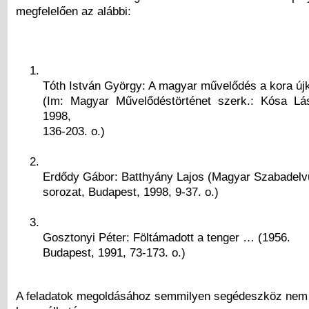
megfelelően az alábbi:
Tóth István György: A magyar művelődés a kora új
(Im: Magyar Művelődéstörténet szerk.: Kósa Lás
1998,
136-203. o.)
Erdődy Gábor: Batthyány Lajos (Magyar Szabadelv
sorozat, Budapest, 1998, 9-37. o.)
Gosztonyi Péter: Föltámadott a tenger … (1956.
Budapest, 1991, 73-173. o.)
A feladatok megoldásához semmilyen segédeszköz nem