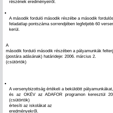
részének eredményeiről.
A második forduló második részébe a második forduló
feladatlap pontszáma sorrendjében legfeljebb 60 verse
kerül.
A
második forduló második részében a pályamunkák felter
(postára adásának) határideje: 2006. március 2.
(csütörtök)
A versenybizottság értékeli a beküldött pályamunkákat
és az OKÉV az ADAFOR programon keresztül 2006
(csütörtök)
értesíti az iskolákat az
eredményekről.