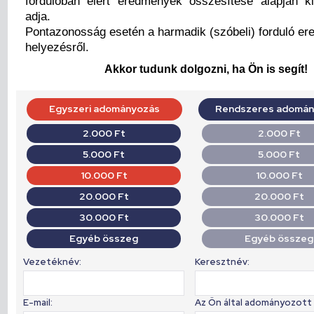
fordulóban elért eredmények összesítése alapján ki
adja.
Pontazonosság esetén a harmadik (szóbeli) forduló er
helyezésről.
Akkor tudunk dolgozni, ha Ön is segít!