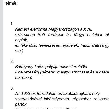
témái:
Nemesi életforma Magyarországon a XVII.
században írott források és tárgyi emlékek ala
naplók,
emlékiratok, levelezések, épületek, használati tárg
stb.)
Batthyány Lajos pályája miniszterelnöki
kinevezéséig (nézetei, megnyilatkozásai és a csele
tükrében)
Az 1956-os forradalom és szabadságharc helyi
szerveződései lakóhelyemen, régiómban (bizotts
pártok,