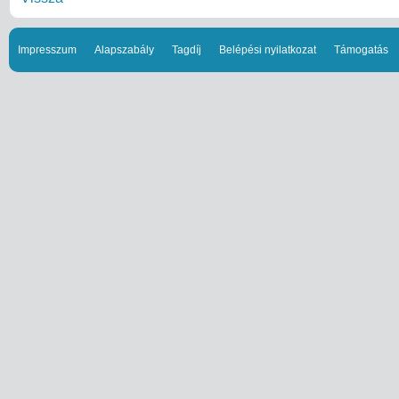
Impresszum
Alapszabály
Tagdíj
Belépési nyilatkozat
Támogatás