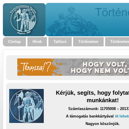
Címlap
Hírek
Tallózó
Történelem
Történele
Kérjük, segíts, hogy folyt
munkánkat!
Számlaszámunk: 11705008 – 2013
A támogatás bankkártyával
itt lehe
Nagyon köszönjük.