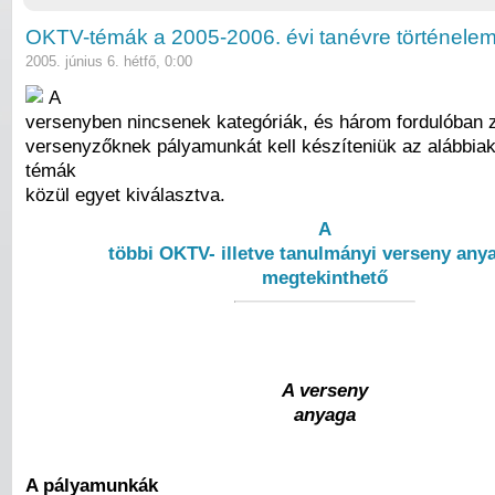
OKTV-témák a 2005-2006. évi tanévre történele
2005. június 6. hétfő, 0:00
A
versenyben nincsenek kategóriák, és három fordulóban za
versenyzőknek pályamunkát kell készíteniük az alábbia
témák
közül egyet kiválasztva.
A
többi OKTV- illetve tanulmányi verseny anya
megtekinthető
A verseny
anyaga
A pályamunkák