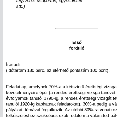
fegyveres csoportok, egyesületek
stb.)
Első
forduló
Írásbeli
(időtartam 180 perc, az elérhető pontszám 100 pont).
Feladatlap, amelynek 70%-a a kétszintű érettségi vizsga
követelményeire épül (a rendes érettségi vizsga tanévé
évfolyamok tanulói 1790-ig, a rendes érettségi vizsgát 
tanulói 1920-ig kaphatnak feladatokat), 30%-a pedig a vá
pályázati témával foglalkozik. Az utóbbi 30%-ra vonatko
felkészüléshez szükséges szakirodalom a választott pá