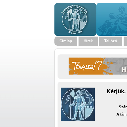
Címlap
Hírek
Tallózó
Kérjük,
Szám
A tám