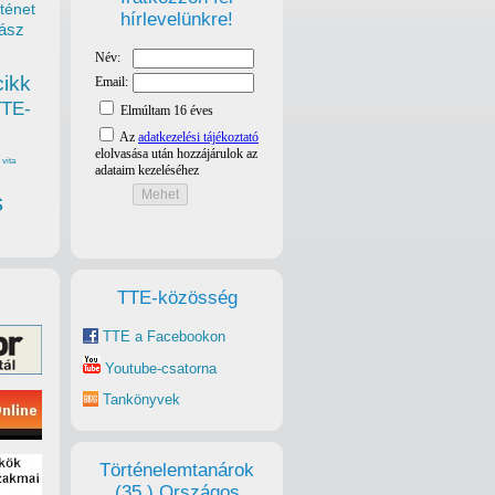
ténet
hírlevelünkre!
ász
cikk
TTE-
vita
s
TTE-közösség
TTE a Facebookon
Youtube-csatorna
Tankönyvek
Történelemtanárok
(35.) Országos