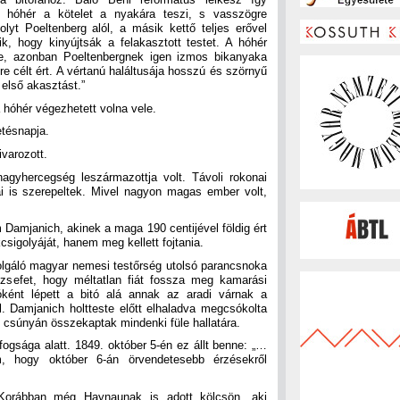
„A hóhér a kötelet a nyakára teszi, s vasszögre
olyt Poeltenberg alól, a másik kettő teljes erővel
ik, hogy kinyújtsák a felakasztott testet. A hóhér
rje, azonban Poeltenbergnek igen izmos bikanyaka
re célt ért. A vértanú haláltusája hosszú és szörnyű
 első akasztást.”
 hóhér végezhetett volna vele.
etésnapja.
ivarozott.
agyhercegség leszármazottja volt. Távoli rokonai
i is szerepeltek. Mivel nagyon magas ember volt,
Damjanich, akinek a maga 190 centijével földig ért
kcsigolyáját, hanem meg kellett fojtania.
olgáló magyar nemesi testőrség utolsó parancsnoka
ózsefet, hogy méltatlan fiát fossza meg kamarási
óként lépett a bitó alá annak az aradi várnak a
ól. Damjanich holtteste előtt elhaladva megcsókolta
 csúnyán összekaptak mindenki füle hallatára.
fogsága alatt. 1849. október 5-én ez állt benne: „…
, hogy október 6-án örvendetesebb érzésekről
 Korábban még Haynaunak is adott kölcsön, aki