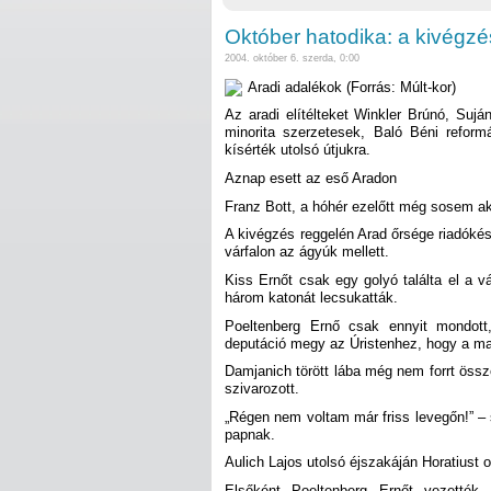
Október hatodika: a kivégz
2004. október 6. szerda, 0:00
Aradi adalékok (Forrás: Múlt-kor)
Az aradi elítélteket Winkler Brúnó, Su
minorita szerzetesek, Baló Béni reform
kísérték utolsó útjukra.
Aznap esett az eső Aradon
Franz Bott, a hóhér ezelőtt még sosem aka
A kivégzés reggelén Arad őrsége riadókés
várfalon az ágyúk mellett.
Kiss Ernőt csak egy golyó találta el a vá
három katonát lecsukatták.
Poeltenberg Ernő csak ennyit mondott,
deputáció megy az Úristenhez, hogy a ma
Damjanich törött lába még nem forrt össz
szivarozott.
„Régen nem voltam már friss levegőn!” – 
papnak.
Aulich Lajos utolsó éjszakáján Horatiust o
Elsőként Poeltenberg Ernőt vezették 