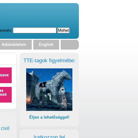
eresés:
Adatvédelem
English
TTE-tagok figyelmébe:
Éljen a lehetőséggel!
civil
Iratkozzon fel