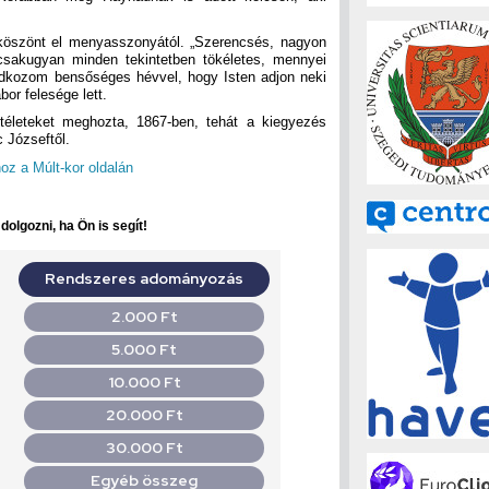
köszönt el menyasszonyától. „Szerencsés, nagyon
csakugyan minden tekintetben tökéletes, mennyei
dkozom bensőséges hévvel, hogy Isten adjon neki
or felesége lett.
ítéleteket meghozta, 1867-ben, tehát a kiegyezés
c Józseftől.
oz a Múlt-kor oldalán
olgozni, ha Ön is segít!