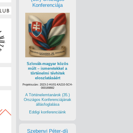
Konferenciája
Szlovák-magyar közös
múlt – ismeretekkel a
történelmi tévhitek
eloszlatásáért
Projektszám: 2023-2-HU01-KA210-SCH-
000169882
A Történelemtanárok (35.)
Országos Konferenciájának
állásfoglalása
Eddigi konferenciáink
Szebenyi Péter-díj