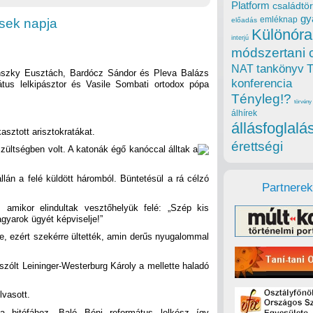
Platform
családtör
gy
emléknap
ések napja
előadás
Különóra
interjú
módszertani 
tankönyv
NAT
jánszky Eusztách, Bardócz Sándor és Pleva Balázs
konferencia
átus lelkipásztor és Vasile Sombati ortodox pópa
Tényleg!?
törvény
álhírek
állásfoglalá
sztott arisztokratákat.
érettségi
zültségben volt. A katonák égő kanóccal álltak a
llán a felé küldött háromból. Büntetésül a rá célzó
Partnerek
 amikor elindultak vesztőhelyük felé: „Szép kis
gyarok ügyét képviselje!”
e, ezért szekérre ültették, amin derűs nyugalommal
szólt Leininger-Westerburg Károly a mellette haladó
lvasott.
a bitófához. Baló Béni református lelkész így