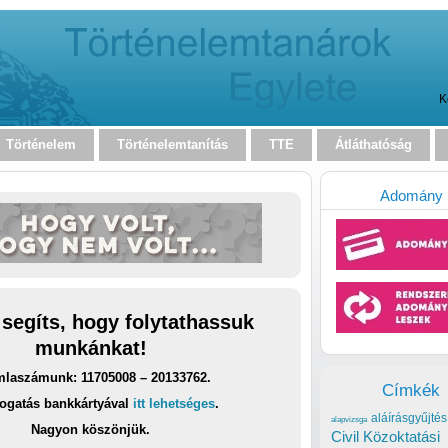
K
Történelem
Történelemtanítás
TTE
Átláthatóság
Adomány
 segíts, hogy folytathassuk
munkánkat!
laszámunk: 11705008 – 20133762.
Címkék
ogatás bankkártyával
itt lehetséges
.
aláírásgyűjtés
alapvizsga
Nagyon köszönjük.
Civil Közoktatási