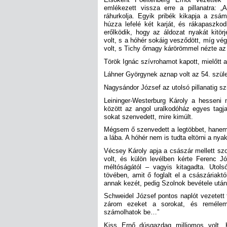
emlékezett vissza erre a pillanatra: 
ráhurkolja. Egyik pribék kikapja a zsám
húzza lefelé két karját, és rákapaszkod
erőlködik, hogy az áldozat nyakát kitö
volt, s a hóhér sokáig vesződött, míg vég
volt, s Tichy őrnagy kárörömmel nézte az
Török Ignác szívrohamot kapott, mielőtt a
Láhner Györgynek aznap volt az 54. szül
Nagysándor József az utolsó pillanatig sz
Leininger-Westerburg Károly a hesseni n
között az angol uralkodóház egyes tagja
sokat szenvedett, mire kimúlt.
Mégsem ő szenvedett a legtöbbet, hanem 
a lába. A hóhér nem is tudta eltörni a nya
Vécsey Károly apja a császár mellett sz
volt, és külön levélben kérte Ferenc J
méltóságától – vagyis kitagadta. Utols
tövében, amit ő foglalt el a császáriakt
annak kezét, pedig Szolnok bevétele után
Schweidel József pontos naplót vezetett 
zárom ezeket a sorokat, és remélem
számolhatok be…”
Kiss Ernő dúsgazdag milliomos volt.