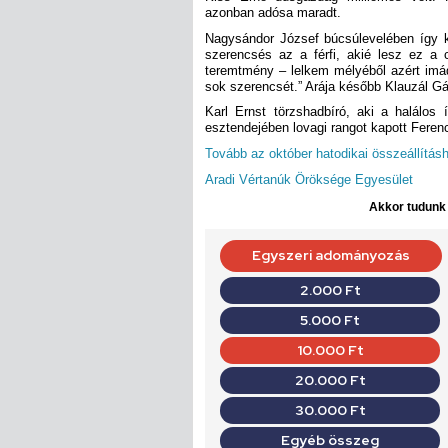
azonban adósa maradt.
Nagysándor József búcsúlevelében így 
szerencsés az a férfi, akié lesz ez a 
teremtmény – lelkem mélyéből azért imá
sok szerencsét.” Arája később Klauzál Gáb
Karl Ernst törzshadbíró, aki a halálos 
esztendejében lovagi rangot kapott Feren
Tovább az október hatodikai összeállításh
Aradi Vértanúk Öröksége Egyesület
Akkor tudunk d