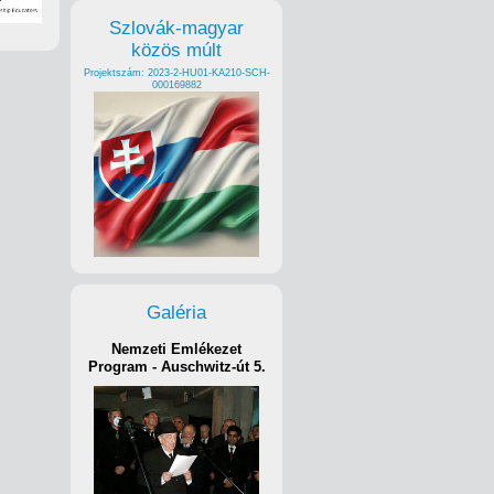
Szlovák-magyar
közös múlt
Projektszám: 2023-2-HU01-KA210-SCH-
000169882
Galéria
Nemzeti Emlékezet
Program - Auschwitz-út 5.