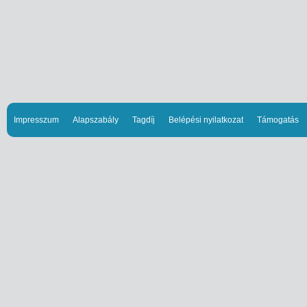
Impresszum
Alapszabály
Tagdíj
Belépési nyilatkozat
Támogatás