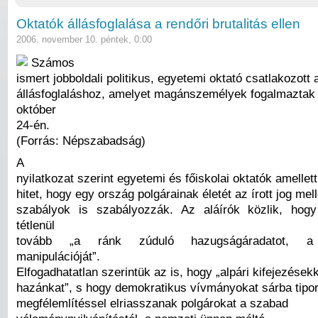
Oktatók állásfoglalása a rendőri brutalitás ellen
2006. november 10. péntek, 0:00
Számos
ismert jobboldali politikus, egyetemi oktató csatlakozott
állásfoglaláshoz, amelyet magánszemélyek fogalmazta
október
24-én.
(Forrás: Népszabadság)
A
nyilatkozat szerint egyetemi és főiskolai oktatók amellet
hitet, hogy egy ország polgárainak életét az írott jog melle
szabályok is szabályozzák. Az aláírók közlik, hog
tétlenül
tovább „a ránk zúduló hazugságáradatot, a
manipulációját”.
Elfogadhatatlan szerintük az is, hogy „alpári kifejezésekk
hazánkat”, s hogy demokratikus vívmányokat sárba tipor
megfélemlítéssel elriasszanak polgárokat a szabad