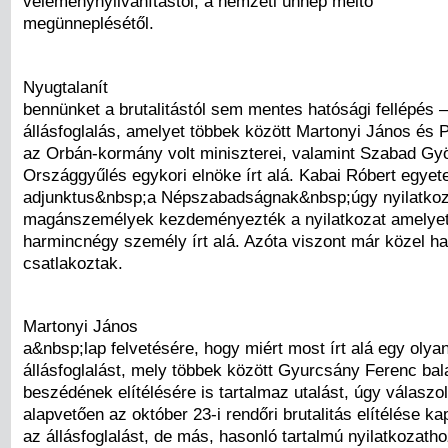
véleménynyilvánítástól, a nemzeti ünnep méltó
megünneplésétől.
Nyugtalanít
bennünket a brutalitástól sem mentes hatósági fellépés 
állásfoglalás, amelyet többek között Martonyi János és 
az Orbán-kormány volt miniszterei, valamint Szabad Gyö
Országgyűlés egykori elnöke írt alá. Kabai Róbert egyet
adjunktus&nbsp;a Népszabadságnak&nbsp;úgy nyilatkoz
magánszemélyek kezdeményezték a nyilatkozat amelyet
harmincnégy személy írt alá. Azóta viszont már közel h
csatlakoztak.
Martonyi János
a&nbsp;lap felvetésére, hogy miért most írt alá egy olya
állásfoglalást, mely többek között Gyurcsány Ferenc bal
beszédének elítélésére is tartalmaz utalást, úgy válaszol
alapvetően az október 23-i rendőri brutalitás elítélése ka
az állásfoglalást, de más, hasonló tartalmú nyilatkozatho