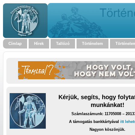
Címlap
Hírek
Tallózó
Történelem
Történele
Kérjük, segíts, hogy folyt
munkánkat!
Számlaszámunk: 11705008 – 2013
A támogatás bankkártyával
itt lehe
Nagyon köszönjük.