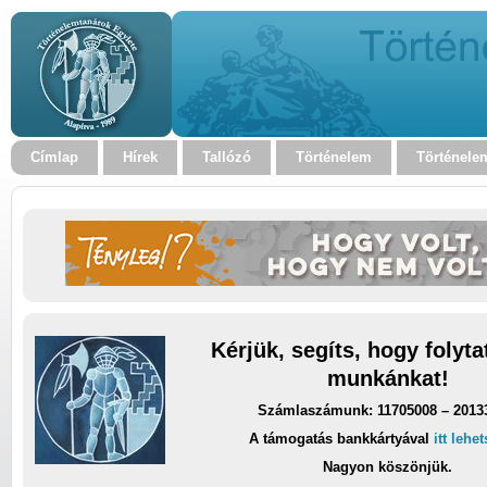
Címlap
Hírek
Tallózó
Történelem
Történele
Kérjük, segíts, hogy folyt
munkánkat!
Számlaszámunk: 11705008 – 2013
A támogatás bankkártyával
itt lehe
Nagyon köszönjük.