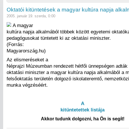
Oktatói kitüntetések a magyar kultúra napja alka
2005. január 19. szerda, 0:00
A magyar
kultúra napja alkalmából többek között egyetemi oktatók
pedagógusokat tüntetett ki az oktatási miniszter.
(Forrás:
Magyarország.hu)
Az elismeréseket a
Néprajzi Múzeumban rendezett hétfői ünnepségen adták 
oktatási miniszter a magyar kultúra napja alkalmából a 
felsőoktatás területén dolgozó iskolateremtő, nemzetköz
munka végzéséért.
A
kitüntetettek listája
Akkor tudunk dolgozni, ha Ön is segít!