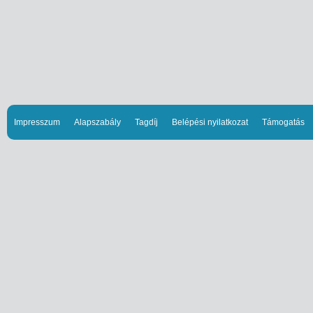
Impresszum
Alapszabály
Tagdíj
Belépési nyilatkozat
Támogatás