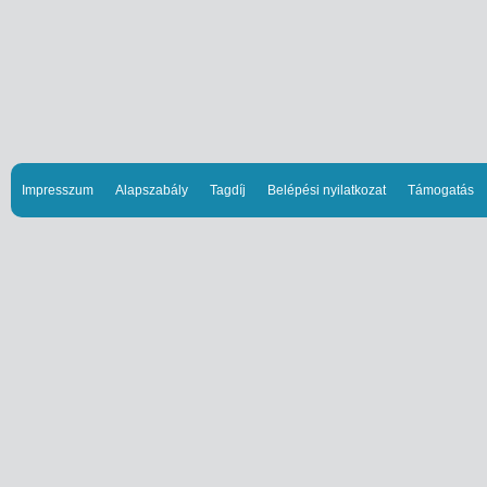
Impresszum
Alapszabály
Tagdíj
Belépési nyilatkozat
Támogatás