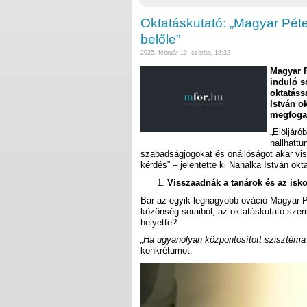
Oktatáskutató: „Magyar Péte
belőle”
2025. február 19. szerda, 18:32
Magyar P
induló s
oktatáss
István o
megfoga
„Elöljár
hallhatt
szabadságjogokat és önállóságot akar vi
kérdés” – jelentette ki Nahalka István okt
Visszaadnák a tanárok és az isk
Bár az egyik legnagyobb ováció Magyar Pé
közönség soraiból, az oktatáskutató szeri
helyette?
„Ha ugyanolyan központosított szisztém
konkrétumot.