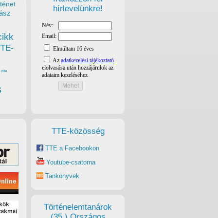
ténet
hírlevelünkre!
ász
cikk
TTE-
most
halka
vita
líti.
s
 hogy
s
TTE-közösség
 ki a
TTE a Facebookon
 jönne
Youtube-csatorna
ől a
Tankönyvek
Történelemtanárok
(35.) Országos