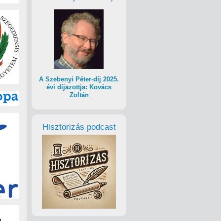
gy meg
eti
A Szebenyi Péter-díj 2025.
i, s
évi díjazottja: Kovács
Zoltán
ét.
t
 a
Hisztorizás podcast
lyan
sak az
sülnie