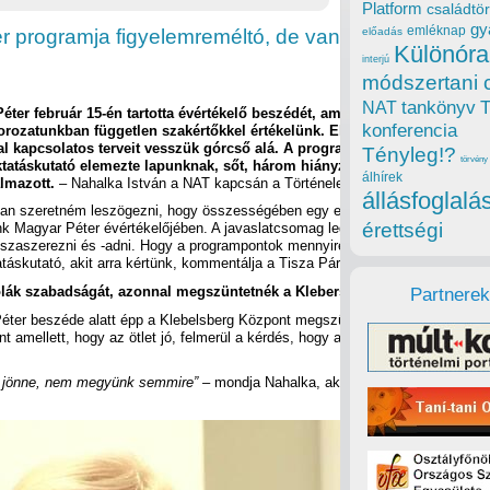
Platform
családtör
gy
emléknap
r programja figyelemreméltó, de van, ami hiányzik
előadás
Különóra
interjú
módszertani 
tankönyv
NAT
éter február 15-én tartotta évértékelő beszédét, amelynek főbb pontjait 
konferencia
orozatunkban független szakértőkkel értékelünk. Elsőként a Tisza Párt
al kapcsolatos terveit vesszük górcső alá. A program tizenkét pontját Na
Tényleg!?
törvény
ktatáskutató elemezte lapunknak, sőt, három hiányzó pontot is
álhírek
lmazott.
– Nahalka István a NAT kapcsán a Történelemtanárok Egyletét is em
állásfoglalá
óban szeretném leszögezni, hogy összességében egy előremutató programot
érettségi
unk Magyar Péter évértékelőjében. A javaslatcsomag legfontosabb pozitívuma,
sszaszerezni és -adni. Hogy a programpontok mennyire konkrétak, az már má
atáskutató, akit arra kértünk, kommentálja a Tisza Párt oktatási programját.
olák szabadságát, azonnal megszüntetnék a Klebersberg Központot
Partnerek
ter beszéde alatt épp a Klebelsberg Központ megszüntetésének hallatán tört
nt amellett, hogy az ötlet jó, felmerül a kérdés, hogy a megszüntetés után mi
a jönne, nem megyünk semmire” –
mondja Nahalka, aki hiányolja a bejelentésb