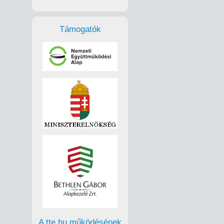
Támogatók
A tte.hu működésének