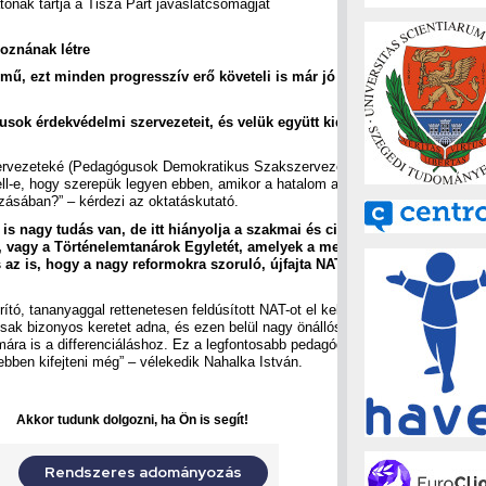
nak tartja a Tisza Párt javaslatcsomagját
oznának létre
mű, ezt minden progresszív erő követeli is már jó ideje. Ezt biztos, ho
usok érdekvédelmi szervezeteit, és velük együtt kidolgoznák az új Nemz
zervezeteké (Pedagógusok Demokratikus Szakszervezete és Pedagógusok
ll-e, hogy szerepük legyen ebben, amikor a hatalom akar velük együttműködn
zásában?” – kérdezi az oktatáskutató.
is nagy tudás van, de itt hiányolja a szakmai és civil szervezetek említés
 vagy a Történelemtanárok Egyletét, amelyek a megfelelő NAT-részleteke
s az is, hogy a nagy reformokra szoruló, újfajta NAT milyen lenne.
Hiszen
tó, tananyaggal rettenetesen feldúsított NAT-ot el kellene felejteni, és egy o
sak bizonyos keretet adna, és ezen belül nagy önállóságot biztosítana nemc
a is a differenciáláshoz. Ez a legfontosabb pedagógiai elv, aminek érvénye
ebben kifejteni még” – vélekedik Nahalka István.
Akkor tudunk dolgozni, ha Ön is segít!