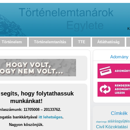
K
Történelem
Történelemtanítás
TTE
Átláthatóság
Adomány
 segíts, hogy folytathassuk
munkánkat!
laszámunk: 11705008 – 20133762.
Címkék
ogatás bankkártyával
itt lehetséges
.
aláírásgyűjtés
alapvizsga
Nagyon köszönjük.
Civil Közoktatási