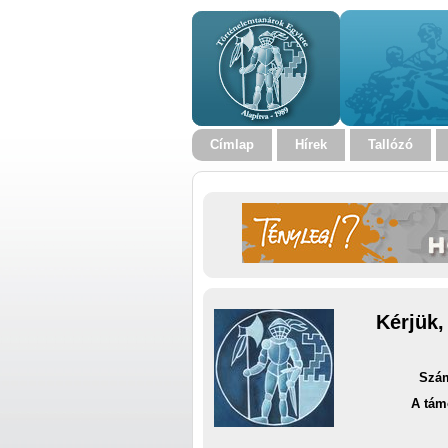
Címlap
Hírek
Tallózó
Kérjük,
Szám
A tám