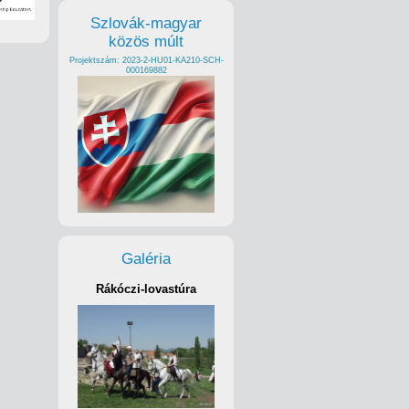
Szlovák-magyar
közös múlt
Projektszám: 2023-2-HU01-KA210-SCH-
000169882
Galéria
Rákóczi-lovastúra