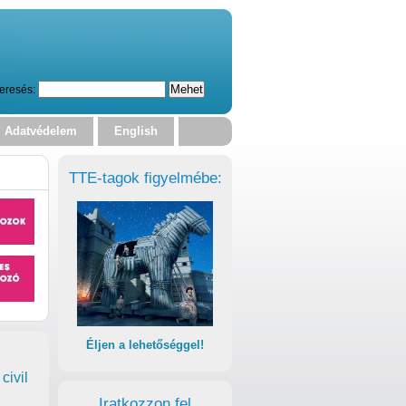
eresés:
Adatvédelem
English
TTE-tagok figyelmébe:
Éljen a lehetőséggel!
civil
Iratkozzon fel