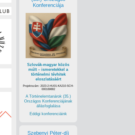
Konferenciája
Szlovák-magyar közös
múlt – ismeretekkel a
történelmi tévhitek
eloszlatásáért
Projektszám: 2023-2-HU01-KA210-SCH-
000169882
A Történelemtanárok (35.)
Országos Konferenciájának
állásfoglalása
Eddigi konferenciáink
Szebenyi Péter-díj