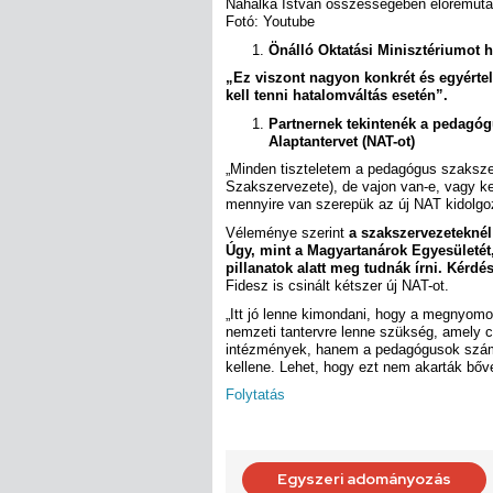
Nahalka István összességében előremutató
Fotó: Youtube
Önálló Oktatási Minisztériumot h
„Ez viszont nagyon konkrét és egyértel
kell tenni hatalomváltás esetén”.
Partnernek tekintenék a pedagóg
Alaptantervet (NAT-ot)
„Minden tiszteletem a pedagógus szaks
Szakszervezete), de vajon van-e, vagy ke
mennyire van szerepük az új NAT kidolgo
Véleménye szerint
a szakszervezeteknél 
Úgy, mint a Magyartanárok Egyesületét,
pillanatok alatt meg tudnák írni. Kérdé
Fidesz is csinált kétszer új NAT-ot.
„Itt jó lenne kimondani, hogy a megnyomorí
nemzeti tantervre lenne szükség, amely c
intézmények, hanem a pedagógusok számár
kellene. Lehet, hogy ezt nem akarták bőv
Folytatás