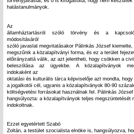
törvényjavaslat, és ő is kifogásolta, hogy nem készültek
hatástanulmányok.
Az
államháztartásról szóló törvény és a kapcsol
módosításáról
szóló javaslat megvitatásakor Pálinkás József kiemelte,
megszűnik a közalapítványi forma, és ez a terület fejeze
előirányzattá válik, az azt jelentheti, hogy csökken a civi
beleszólása az ügyekbe. A közalapítványok meg
indokaként az
oktatási és kulturális tárca képviselője azt mondta, hogy
a jogalkotói cél, ugyanis a közalapítványok 80-90 száza
költségvetési forrásokat használnak fel. Pálinkás József
hangsúlyozta: a közalapítványok teljes megszüntetését 
indokoltnak.
Ezzel egyetértett Szabó
Zoltán, a testület szocialista elnöke is, hangsúlyozva, 