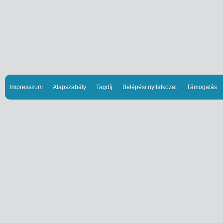
Impresszum
Alapszabály
Tagdíj
Belépési nyilatkozat
Támogatás