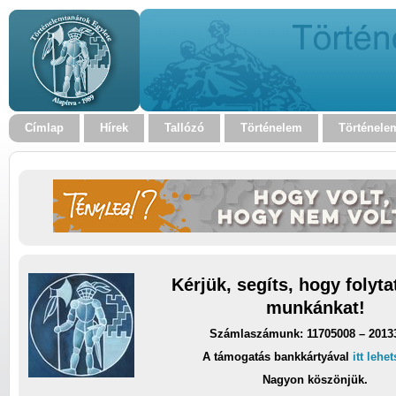
Címlap
Hírek
Tallózó
Történelem
Történele
Kérjük, segíts, hogy folyt
munkánkat!
Számlaszámunk: 11705008 – 2013
A támogatás bankkártyával
itt lehe
Nagyon köszönjük.