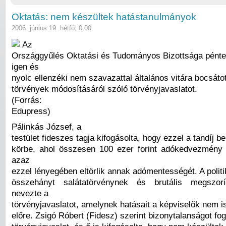
Oktatás: nem készültek hatástanulmányok
2006. június 19. hétfő, 0:00
Az
Országgyűlés Oktatási és Tudományos Bizottsága pénte
igen és
nyolc ellenzéki nem szavazattal általános vitára bocsáto
törvények módosításáról szóló törvényjavaslatot.
(Forrás:
Edupress)
Pálinkás József, a
testület fideszes tagja kifogásolta, hogy ezzel a tandíj b
körbe, ahol összesen 100 ezer forint adókedvezmény 
azaz
ezzel lényegében eltörlik annak adómentességét. A politi
összehányt salátatörvénynek és brutális megszor
nevezte a
törvényjavaslatot, amelynek hatásait a képviselők nem 
előre. Zsigó Róbert (Fidesz) szerint bizonytalanságot fog