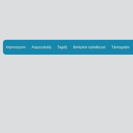
Impresszum
Alapszabály
Tagdíj
Belépési nyilatkozat
Támogatás