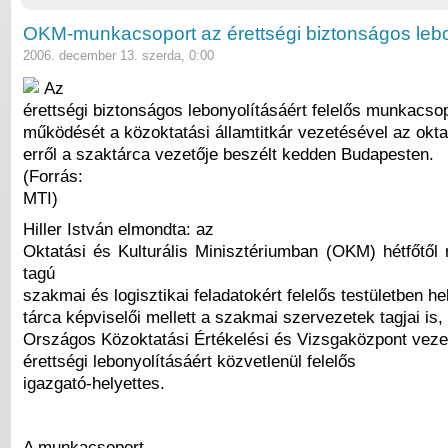
OKM-munkacsoport az érettségi biztonságos lebo
2006. december 13. szerda, 0:00
Az
érettségi biztonságos lebonyolításáért felelős munkacso
működését a közoktatási államtitkár vezetésével az oktat
erről a szaktárca vezetője beszélt kedden Budapesten.
(Forrás:
MTI)
Hiller István elmondta: az
Oktatási és Kulturális Minisztériumban (OKM) hétfőtő
tagú
szakmai és logisztikai feladatokért felelős testületben he
tárca képviselői mellett a szakmai szervezetek tagjai is, 
Országos Közoktatási Értékelési és Vizsgaközpont veze
érettségi lebonyolításáért közvetlenül felelős
igazgató-helyettes.
A munkacsoport