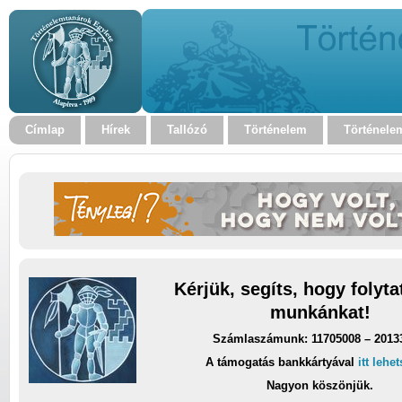
Címlap
Hírek
Tallózó
Történelem
Történele
Kérjük, segíts, hogy folyt
munkánkat!
Számlaszámunk: 11705008 – 2013
A támogatás bankkártyával
itt lehe
Nagyon köszönjük.