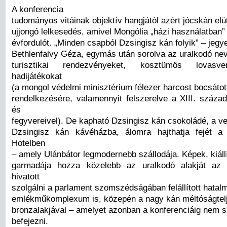
A konferencia
tudományos vitáinak objektív hangjától azért jócskán elü
ujjongó lelkesedés, amivel Mongólia „házi használatban” 
évfordulót. „Minden csapból Dzsingisz kán folyik” – jeg
Bethlenfalvy Géza, egymás után sorolva az uralkodó nev
turisztikai rendezvényeket, kosztümös lovasv
hadijátékokat
(a mongol védelmi minisztérium félezer harcost bocsátot
rendelkezésére, valamennyit felszerelve a XIII. század
és
fegyvereivel). De kapható Dzsingisz kán csokoládé, a v
Dzsingisz kán kávéházba, álomra hajthatja fejét a
Hotelben
– amely Ulánbátor legmodernebb szállodája. Képek, kiál
garmadája hozza közelebb az uralkodó alakját az 
hivatott
szolgálni a parlament szomszédságában felállított hatal
emlékműkomplexum is, közepén a nagy kán méltóságtelj
bronzalakjával – amelyet azonban a konferenciáig nem si
befejezni.