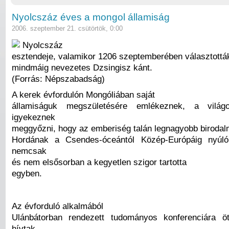
Nyolcszáz éves a mongol államiság
2006. szeptember 21. csütörtök, 0:00
Nyolcszáz
esztendeje, valamikor 1206 szeptemberében választott
mindmáig nevezetes Dzsingisz kánt.
(Forrás: Népszabadság)
A kerek évfordulón Mongóliában saját
államiságuk megszületésére emlékeznek, a világo
igyekeznek
meggyőzni, hogy az emberiség talán legnagyobb birodal
Hordának a Csendes-óceántól Közép-Európáig nyúló f
nemcsak
és nem elsősorban a kegyetlen szigor tartotta
egyben.
Az évforduló alkalmából
Ulánbátorban rendezett tudományos konferenciára ö
hívtak