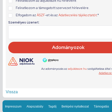
Vissza
Impresszum
Alapszabály
Tagdíj
Belépési nyilatkozat
Támogatás