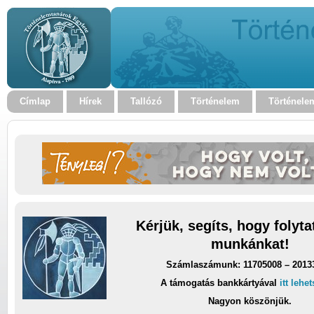
Címlap
Hírek
Tallózó
Történelem
Történele
Kérjük, segíts, hogy folyt
munkánkat!
Számlaszámunk: 11705008 – 2013
A támogatás bankkártyával
itt lehe
Nagyon köszönjük.