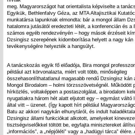
meg. Magyarországot hat orientalista képviselte a taná
Egyikük, Bethlenfalvy Géza, az MTA Altajisztikai Kutató
munkatársa lapunknak elmondta: bár a mongol állam Dzs
hatalomra jutásától eredezteti létét, a konferencián és a 
számos egyéb rendezvényén – hogy mások érzéseit kímé
Dzsingisz szerepének kidomborítása helyett a nagy kán
tevékenységére helyezték a hangsúlyt.
A tanácskozás egyik fő előadója, Bira mongol professzor
például azt körvonalazta, miért volt több, minőségileg
összehasonlíthatatlanul magasabb rendű Dzsingisz kán 
Mongol Birodalom – holmi törzsszövetségnél. Működött p
hírközlés, voltaképpen a postaszolgálat, a birodalom kele
nyugatiakra három hét alatt eljutott egy – egymást váltó 
által vitt – üzenet. (Így kapott hírt például Magyarorszá
Batu az akkori nagykán elhunytáról, és indult haladéktal
Dzsingisz állami funkciókat alkotott, amelyeket kineveze
tisztségviselőkkel töltött be, egyfajta minisztereket állítv
„információs”, a „népjóléti” vagy a „hadügyi tárca” élére.