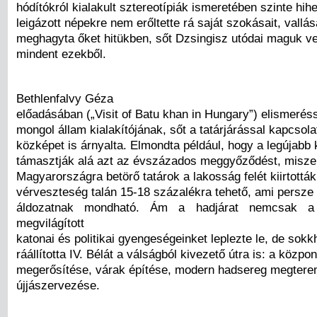
hódítókról kialakult sztereotípiák ismeretében szinte hihe
leigázott népekre nem erőltette rá saját szokásait, vallá
meghagyta őket hitükben, sőt Dzsingisz utódai maguk ve
mindent ezekből.
Bethlenfalvy Géza
előadásában („Visit of Batu khan in Hungary”) elismeréss
mongol állam kialakítójának, sőt a tatárjárással kapcsol
közképet is árnyalta. Elmondta például, hogy a legújabb
támasztják alá azt az évszázados meggyőződést, miszer
Magyarországra betörő tatárok a lakosság felét kiirtották
vérveszteség talán 15-18 százalékra tehető, ami persze 
áldozatnak mondható. Ám a hadjárat nemcsak a 
megvilágított
katonai és politikai gyengeségeinket leplezte le, de sokk
ráállította IV. Bélát a válságból kivezető útra is: a közpo
megerősítése, várak építése, modern hadsereg megtere
újjászervezése.