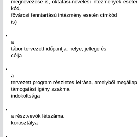
megnevezése is, oktatási-nevelési intézmények eset
kód,
fővárosi fenntartású intézmény esetén címkód
is)
a
tábor tervezett időpontja, helye, jellege és
célja
a
tervezett program részletes leírása, amelyből megállap
támogatási igény szakmai
indokoltsága
a résztvevők létszáma,
korosztálya