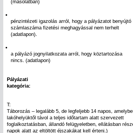
(másolatban)
pénzintézeti igazolás arról, hogy a pályázatot benyújtó
számlaszáma fizetési meghagyással nem terhelt
(adatlapon).
a pályázó jognyilatkozata arról, hogy köztartozása
nincs. (adatlapon)
Pályázati
kategória:
T:
Táborozás – legalább 5, de legfeljebb 14 napos, amelyb
lakóhelyüktől távol a teljes időtartam alatt szervezett
foglalkoztatásban, állandó felügyeletben, ellátásban rész
napok alatt az eltöltött éjszakákat kell érteni.)