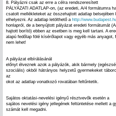
8. Pályázni csak az erre a célra rendszeresített
PÁLYÁZATI ADATLAP-on, (az eredeti, A/4 formátumra hajt
csatolt mellékleteket az összehajtott adatlap belsejében 
elhelyezni. Az adatlap letölthető a
http://www.budapest.h
honlapról, de a benyújtott pályázat eredeti formátumát (
hajtott borító) ebben az esetben is meg kell tartani. A ere
alapú fedőlap fölé kísérőlapot vagy egyéb más anyagot, f
nem lehet!
A pályázat elbírálásánál
előnyt élveznek azok a pályázók, akik bármely (egészsé
szociális) okból hátrányos helyzetű gyermekeket táboro
az
okot az adatlap vonatkozó rovatában feltűntetik.
Sajátos oktatási-nevelési igényű résztvevők esetén a
sajátos nevelési igény jellegének feltüntetése mellett a
számát kell megadni.