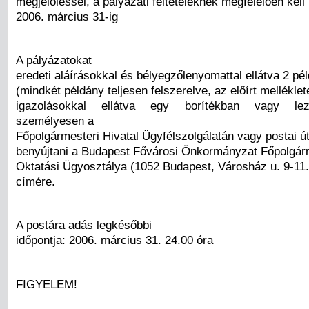
megjelöléssel, a pályázati feltételeknek megfelelően kell
2006. március 31-ig
A pályázatokat
eredeti aláírásokkal és bélyegzőlenyomattal ellátva 2 p
(mindkét példány teljesen felszerelve, az előírt melléklet
igazolásokkal ellátva egy borítékban vagy lez
személyesen a
Főpolgármesteri Hivatal Ügyfélszolgálatán vagy postai út
benyújtani a Budapest Fővárosi Önkormányzat Főpolgárm
Oktatási Ügyosztálya (1052 Budapest, Városház u. 9-11.
címére.
A postára adás legkésőbbi
időpontja: 2006. március 31. 24.00 óra
FIGYELEM!