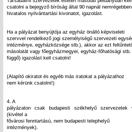
Társadalmi szervezetek esetén másolati példányban kell
csatolni a bejegyző bíróság által 90 napnál nemrégebben k
hivatalos nyilvántartási kivonatot, igazolást.
Ha a pályázat benyújtója az egyház önálló képviseleti
szervvel rendelkező jogi személyiségű szervezeti egysé
intézménye, egyházközsége stb.), akkor az ezt feltűntető
másolatát vagy főegyházmegyei, egyház-főhatósági stb. 
függő) igazolást kell csatolni!
(Alapító okiratot és egyéb más iratokat a pályázathoz
nem kérünk csatolni!)
4. A
pályázaton csak budapesti székhelyű szervezetek 
(kivétel a
fővárosi fenntartású, nem budapesti telephelyű
intézmények).