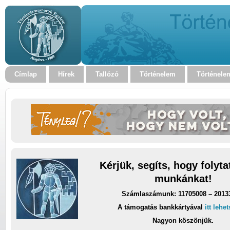
Címlap
Hírek
Tallózó
Történelem
Történele
Kérjük, segíts, hogy folyt
munkánkat!
Számlaszámunk: 11705008 – 2013
A támogatás bankkártyával
itt lehe
Nagyon köszönjük.