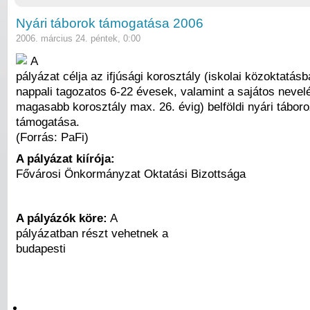
Nyári táborok támogatása 2006
2006. március 24. péntek, 0:00
A
pályázat célja az ifjúsági korosztály (iskolai közoktatásba
nappali tagozatos 6-22 évesek, valamint a sajátos nevel
magasabb korosztály max. 26. évig) belföldi nyári tábo
támogatása.
(Forrás: PaFi)
A pályázat kiírója:
Fővárosi Önkormányzat Oktatási Bizottsága
A pályázók köre:
A
pályázatban részt vehetnek a
budapesti