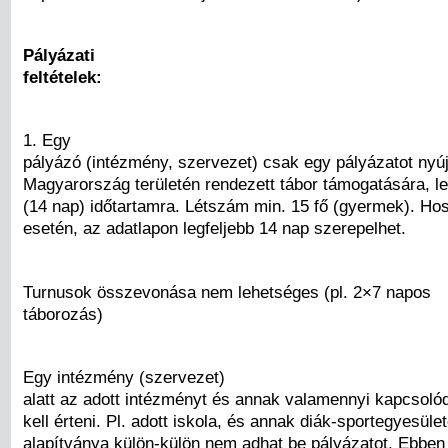
Pályázati
feltételek:
1. Egy
pályázó (intézmény, szervezet) csak egy pályázatot nyúj
Magyarország területén rendezett tábor támogatására, le
(14 nap) időtartamra. Létszám min. 15 fő (gyermek). Ho
esetén, az adatlapon legfeljebb 14 nap szerepelhet.
Turnusok összevonása nem lehetséges (pl. 2×7 napos
táborozás)
Egy intézmény (szervezet)
alatt az adott intézményt és annak valamennyi kapcsoló
kell érteni. Pl. adott iskola, és annak diák-sportegyesüle
alapítványa külön-külön nem adhat be pályázatot. Ebben