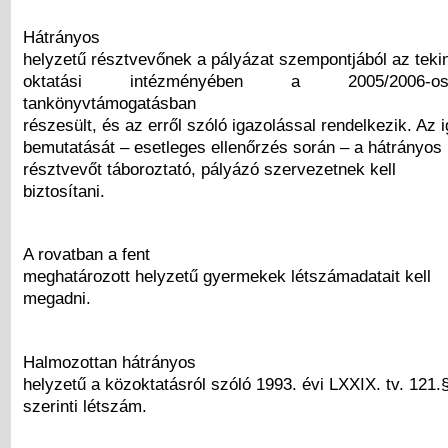
Hátrányos
helyzetű résztvevőnek a pályázat szempontjából az tekin
oktatási intézményében a 2005/2006-o
tankönyvtámogatásban
részesült, és az erről szóló igazolással rendelkezik. Az 
bemutatását – esetleges ellenőrzés során – a hátrányos
résztvevőt táboroztató, pályázó szervezetnek kell
biztosítani.
A rovatban a fent
meghatározott helyzetű gyermekek létszámadatait kell
megadni.
Halmozottan hátrányos
helyzetű a közoktatásról szóló 1993. évi LXXIX. tv. 121.§
szerinti létszám.