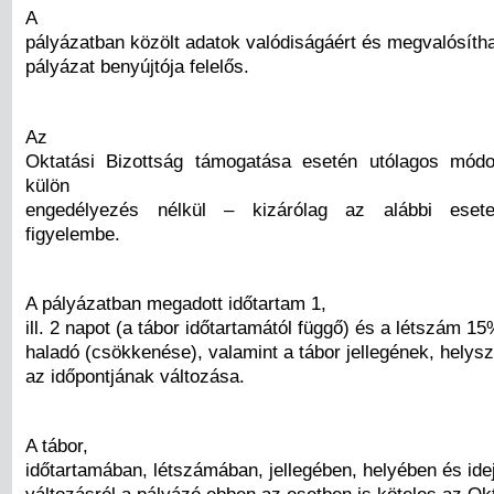
A
pályázatban közölt adatok valódiságáért és megvalósíth
pályázat benyújtója felelős.
Az
Oktatási Bizottság támogatása esetén utólagos módo
külön
engedélyezés nélkül – kizárólag az alábbi eset
figyelembe.
A pályázatban megadott időtartam 1,
ill. 2 napot (a tábor időtartamától függő) és a létszám 
haladó (csökkenése), valamint a tábor jellegének, helysz
az időpontjának változása.
A tábor,
időtartamában, létszámában, jellegében, helyében és ide