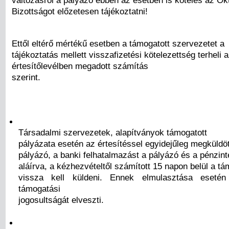
változásról a pályázó ebben az esetben is köteles az Ok
Bizottságot előzetesen tájékoztatni!
Ettől eltérő mértékű esetben a támogatott szervezetet a
tájékoztatás mellett visszafizetési kötelezettség terheli 
értesítőlevélben megadott számítás
szerint.
Társadalmi szervezetek, alapítványok támogatott
pályázata esetén az értesítéssel egyidejűleg megküldö
pályázó, a banki felhatalmazást a pályázó és a pénzinté
aláírva, a kézhezvételtől számított 15 napon belül a t
vissza kell küldeni. Ennek elmulasztása eseté
támogatási
jogosultságát elveszti.