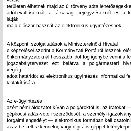
területén élhetnek majd az új törvény adta lehetőségekke
adóbevallásoknál, a társasági bejegyzéseknél és a 
látják
majd először hasznát az elektronikus ügyintézésnek.
A központi szolgáltatások a Miniszterelnöki Hivatal
elképzelései szerint a Kormányzati Portálról lesznek elé
önkormányzatoknál hosszabb időt fog igénybe venni a fe
jogszabálytervezet ezt belátva a polgármesteri hiv
végéig
adott határidőt az elektronikus ügyintézés informatikai fe
kialakítására.
Az e-ügyintézés
azért némi áldozatot kíván a polgároktól is: az iratokat 
gépkocsi adás-vételi szerződését, a személyi igazolvány
forgalmi engedélyt — elektronikus formában kell csatolni
azaz be kell szkennelni, vagy digitális géppel lefényképe