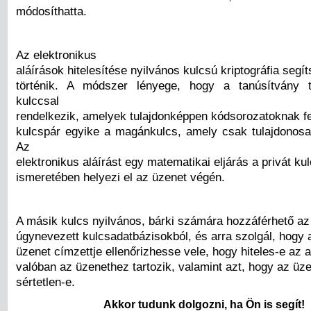
módosíthatta.
Az elektronikus
aláírások hitelesítése nyilvános kulcsú kriptográfia segí
történik. A módszer lényege, hogy a tanúsítvány t
kulccsal
rendelkezik, amelyek tulajdonképpen kódsorozatoknak f
kulcspár egyike a magánkulcs, amely csak tulajdonosa á
Az
elektronikus aláírást egy matematikai eljárás a privát ku
ismeretében helyezi el az üzenet végén.
A másik kulcs nyilvános, bárki számára hozzáférhető az
úgynevezett kulcsadatbázisokból, és arra szolgál, hogy 
üzenet címzettje ellenőrizhesse vele, hogy hiteles-e az a
valóban az üzenethez tartozik, valamint azt, hogy az üz
sértetlen-e.
Akkor tudunk dolgozni, ha Ön is segít!