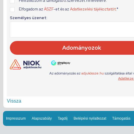
Vissza
Impresszum
Alapszabály
Tagdíj
Belépési nyilatkozat
Támogatás