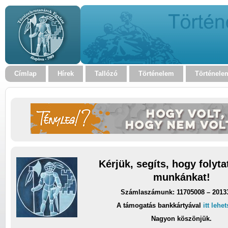
Címlap
Hírek
Tallózó
Történelem
Történele
Kérjük, segíts, hogy folyt
munkánkat!
Számlaszámunk: 11705008 – 2013
A támogatás bankkártyával
itt lehe
Nagyon köszönjük.