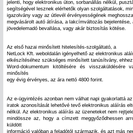
jelenti, hogy elektronikus úton, sorbanállás nélkül, puszt
segítségével lesznek elérhetők olyan szolgáltatások, mi
igazolvány vagy az útlevél érvényességének meghossza
megvásárolt autó átírása, a lakcímváltozás bejelentése,
jövedelemadó bevallása, vagy akár biztosítás kötése.
Az első hazai minősített hitelesítés-szolgáltató, a
NetLock Kft. weboldalán igényelhető az elektronikus aláí
elkészítéséhez szükséges minősített tanúsítvány, ehhe
Word-dokumentum kitöltésére és visszaküldésére 
minősítés
egy évig érvényes, az ára nettó 4800 forint.
Az e-ügyintézés azonban nem válhat napi gyakorlattá az
iratok azonosítását lehetővé tevő elektronikus aláírás el
nélkül. Az elektronikus aláírás az üzeneteket nem rejtjele
mindössze az, hogy a címzett meggyőződhessen arró
küldött
információ valóban a feladótól származik, és azt más n