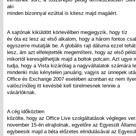
aki
minden bizonnyal ezúttal is kitesz majd magáért.
A sajtónak kiküldött körlevélben megjegyzik, hogy tíz
év óta ez lesz az első alkalom, hogy a három fontos csal
egyszerre mutatják be. A globális rajt dátuma ezzel tehá
lesz, ám azt elfelejtették megemlíteni, hogy az első pél
mikortól keresgélhetjük majd a boltok polcain. Azt ugye
tudja, hogy a Vista kizárólag a nagyvállalatok számára le
mindenki más kénytelen januárig, vagyis az ünnepek után
Office és Exchange 2007 esetében azonban ez nem ilyen
valószínűleg itt kevésbé kell türelmesnek lennie a
vásárlóknak.
A cég időközben
közölte, hogy az Office Live szolgáltatások végleges ver
november 15-én elrajtolnak, egyelőre az Egyesült Állam
egybeesik majd a béta előzetes elindulásával az Egyesül