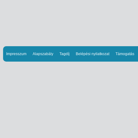
Impresszum
Alapszabály
Tagdíj
Belépési nyilatkozat
Támogatás