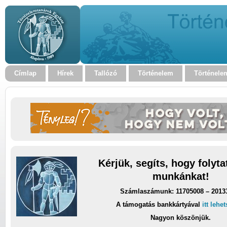
Címlap
Hírek
Tallózó
Történelem
Történele
Kérjük, segíts, hogy folyt
munkánkat!
Számlaszámunk: 11705008 – 2013
A támogatás bankkártyával
itt lehe
Nagyon köszönjük.