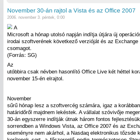
November 30-án rajtol a Vista és az Office 2007
2006. november 3. péntek, 0:00
A
Microsoft a hónap utolsó napján indítja útjára új operáci
irodai szoftverének következő verzióját és az Exchange
csomagot.
(Forrás: SG)
Az
utóbbira csak névben hasonlító Office Live két héttel ko
november 15-én elrajtol.
November
sűrű hónap lesz a szoftvercég számára, igaz a korábban 
határidőről majdnem lekéstek. A vállalat szóvivője meger
30-án egyszerre indítják útnak három fontos fejlesztésü
sorrendben a Windows Vista, az Office 2007 és az Exch
eseményre nem akárhol, a Nasdaq elektronikus tőzsde 
kerítenek sort, a főszereplő pedig természetesen Stev