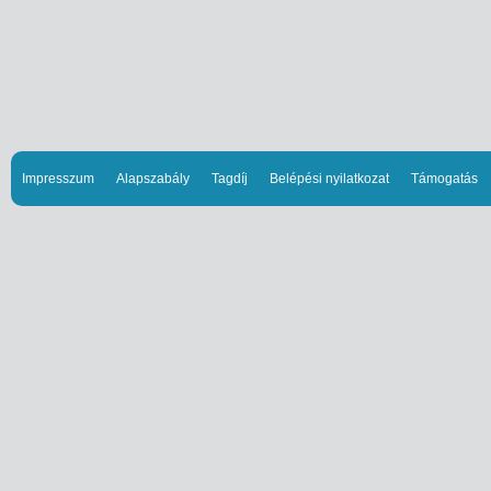
Impresszum
Alapszabály
Tagdíj
Belépési nyilatkozat
Támogatás