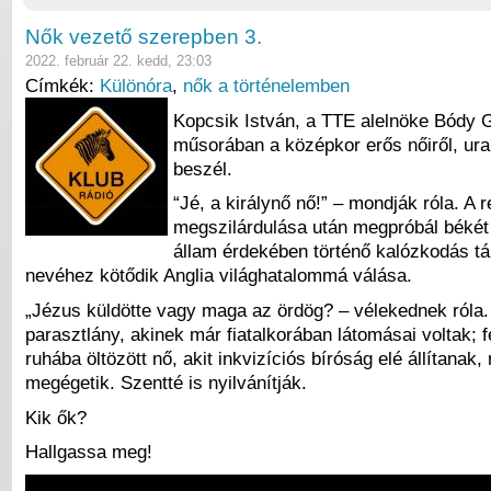
Nők vezető szerepben 3.
2022. február 22. kedd, 23:03
Címkék:
Különóra
,
nők a történelemben
Kopcsik István, a TTE alelnöke Bódy 
műsorában a középkor erős nőiről, ura
beszél.
“Jé, a királynő nő!” – mondják róla. A 
megszilárdulása után megpróbál békét 
állam érdekében történő kalózkodás tá
nevéhez kötődik Anglia világhatalommá válása.
„Jézus küldötte vagy maga az ördög? – vélekednek róla. 
parasztlány, akinek már fiatalkorában látomásai voltak; fé
ruhába öltözött nő, akit inkvizíciós bíróság elé állítanak
megégetik. Szentté is nyilvánítják.
Kik ők?
Hallgassa meg!