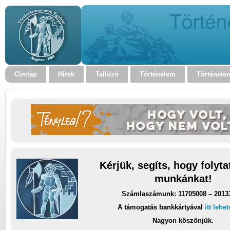
Címlap
Hírek
Tallózó
Történelem
Történele
Kérjük, segíts, hogy folyt
munkánkat!
Számlaszámunk: 11705008 – 2013
A támogatás bankkártyával
itt lehe
Nagyon köszönjük.