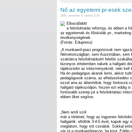
Nő az egyetemi pr-esek sze
2006. november 8. szerda, 0:00
Elkezdődött
a felsőoktatás reformja, és ebben a f
az egyetemek és főiskolák pr-, marketin
tevékenységének.
(Forrás: Edupress)
„A munkaerő-piaci prognózisok nem iga
Németországban, sem Ausztriában, sem F
szaktárca felsőoktatásért felelős szakáll
bizonyos értelemben nálunk a hallgató dön
tájékozódni az intézményeknél, neki kell 
Ha én pedagógus akarok lenni, akkor tudn
pedagógusok száma, az elhelyezkedési sa
ezzel arra az államtitkár, hogy fontossá 
hallgató tájékozódjon, hiszen ezt eddig is
fontosabb szerep jut a felsőoktatási int
ebben őket segítse.
„Nem arról szól
már a történet, hogy az ingyenes felsőokt
hallgatók: eltöltök 3-4-5 évet, kapok egy 
meglátom, hogy mit csinálok. Sokkal erős
vár rá a munkaerőpiacon, ha kijut. Eddig 