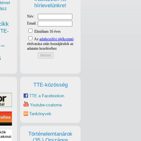
ténet
hírlevelünkre!
ász
cikk
TTE-
vita
s
TTE-közösség
TTE a Facebookon
Youtube-csatorna
Tankönyvek
Történelemtanárok
(35.) Országos