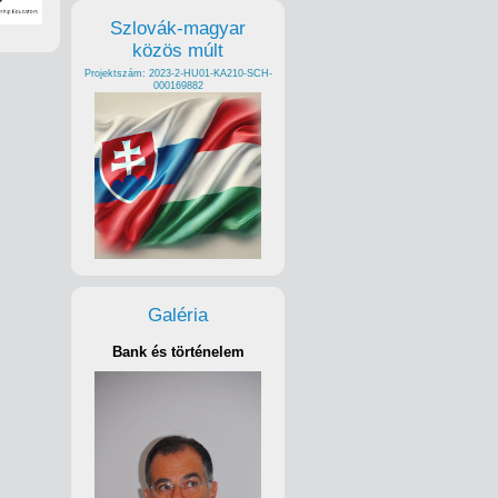
Szlovák-magyar
közös múlt
Projektszám: 2023-2-HU01-KA210-SCH-
000169882
Galéria
Bank és történelem