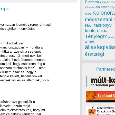
Platform
családtör
gy
emléknap
repe
előadás
Különóra
interjú
módszertani 
olyamatban kiemelt szerep jut majd
tankönyv
NAT
g és sajtókommunikációs
konferencia
Tényleg!?
törvény
álhírek
zán működnek sem
állásfoglalá
ranciországban” – mondta a
amtitkára. „Ennek a szerepét
érettségi
tése veszi át, mert neki kell
kitalálni, hová érdemes mennie.
om kell, hogy csökkenni fog a
nszom minimális lesz” – utalt
Partnerek
válik nem csak az, hogy a
 tennie kellett, hanem sokkal
ézményeknek és az államnak, hogy
atásban azt gondolják a
oklevelet, aztán majd
ebb tájékoztatás kell, hogy mi
nem csináltunk rangsort, bár