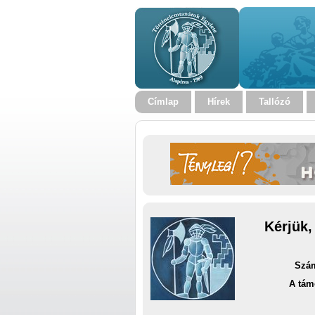
Címlap
Hírek
Tallózó
Kérjük,
Szám
A tám