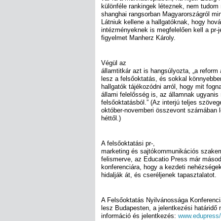
különféle rankingek léteznek, nem tudom
shanghai rangsorban Magyarországról mi
Látniuk kellene a hallgatóknak, hogy ho
intézményeknek is megfelelően kell a pr-jét
figyelmet Manherz Károly.
Végül az
államtitkár azt is hangsúlyozta, „a reform
lesz a felsőoktatás, és sokkal könnyebbe
hallgatók tájékozódni arról, hogy mit fogn
állami felelősség is, az államnak ugyani
felsőoktatásból.” (Az interjú teljes szöv
október-novemberi összevont számában l
héttől.)
A felsőoktatási pr-,
marketing és sajtókommunikációs szakem
felismerve, az Educatio Press már másod
konferenciára, hogy a kezdeti nehézsége
hidalják át, és cseréljenek tapasztalatot.
A Felsőoktatás Nyilvánossága Konferenc
lesz Budapesten, a jelentkezési határidő
információ és jelentkezés:
www.edupress/