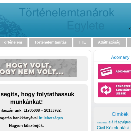
K
Történelem
Történelemtanítás
TTE
Átláthatóság
Adomány
 segíts, hogy folytathassuk
munkánkat!
laszámunk: 11705008 – 20133762.
Címkék
ogatás bankkártyával
itt lehetséges
.
aláírásgyűjtés
alapvizsga
Nagyon köszönjük.
Civil Közoktatási