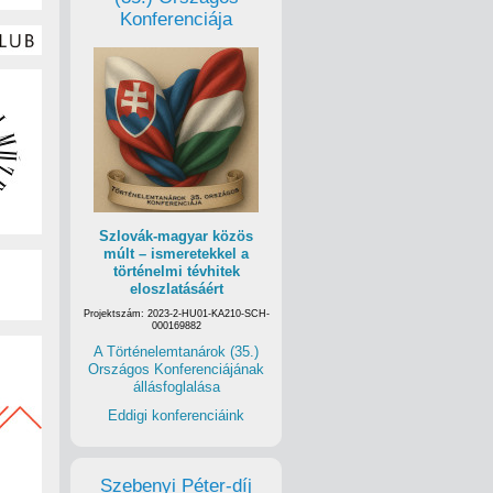
Konferenciája
Szlovák-magyar közös
múlt – ismeretekkel a
történelmi tévhitek
eloszlatásáért
Projektszám: 2023-2-HU01-KA210-SCH-
000169882
A Történelemtanárok (35.)
Országos Konferenciájának
állásfoglalása
Eddigi konferenciáink
Szebenyi Péter-díj