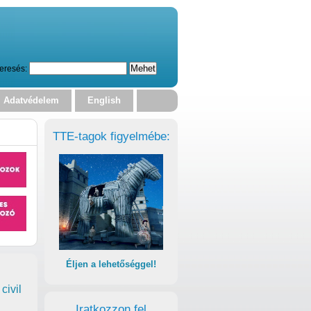
eresés:
Adatvédelem
English
TTE-tagok figyelmébe:
Éljen a lehetőséggel!
civil
Iratkozzon fel