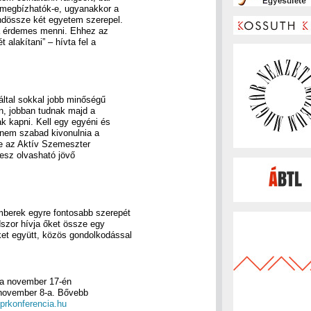
 megbízhatók-e, ugyanakkor a
ndössze két egyetem szerepel.
vá érdemes menni. Ehhez az
 alakítani” – hívta fel a
 által sokkal jobb minőségű
n, jobban tudnak majd a
ak kapni. Kell egy egyéni és
s nem szabad kivonulnia a
ege az Aktív Szemeszter
esz olvasható jövő
berek egyre fontosabb szerepét
szor hívja őket össze egy
ket együtt, közös gondolkodással
ia november 17-én
 november 8-a. Bővebb
prkonferencia.hu