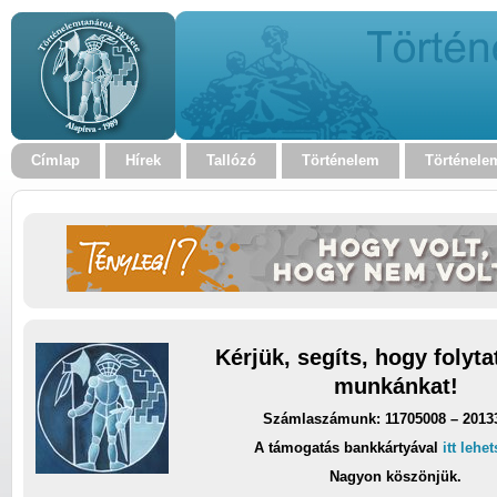
Címlap
Hírek
Tallózó
Történelem
Történele
Kérjük, segíts, hogy folyt
munkánkat!
Számlaszámunk: 11705008 – 2013
A támogatás bankkártyával
itt lehe
Nagyon köszönjük.