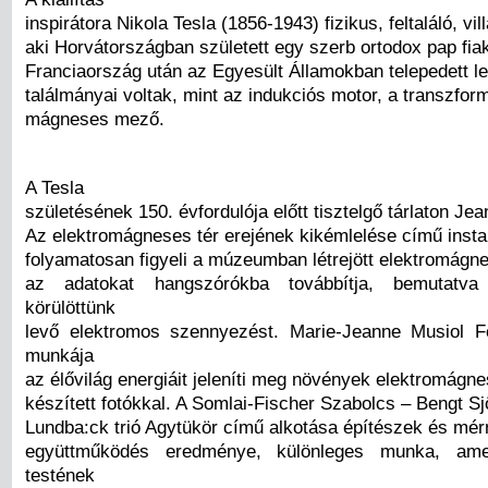
inspirátora Nikola Tesla (1856-1943) fizikus, feltaláló, v
aki Horvátországban született egy szerb ortodox pap fia
Franciaország után az Egyesült Államokban telepedett le
találmányai voltak, mint az indukciós motor, a transzfor
mágneses mező.
A Tesla
születésének 150. évfordulója előtt tisztelgő tárlaton Je
Az elektromágneses tér erejének kikémlelése című instal
folyamatosan figyeli a múzeumban létrejött elektromágne
az adatokat hangszórókba továbbítja, bemutatva
körülöttünk
levő elektromos szennyezést. Marie-Jeanne Musiol F
munkája
az élővilág energiáit jeleníti meg növények elektromágne
készített fotókkal. A Somlai-Fischer Szabolcs – Bengt Sj
Lundba:ck trió Agytükör című alkotása építészek és mér
együttműködés eredménye, különleges munka, am
testének