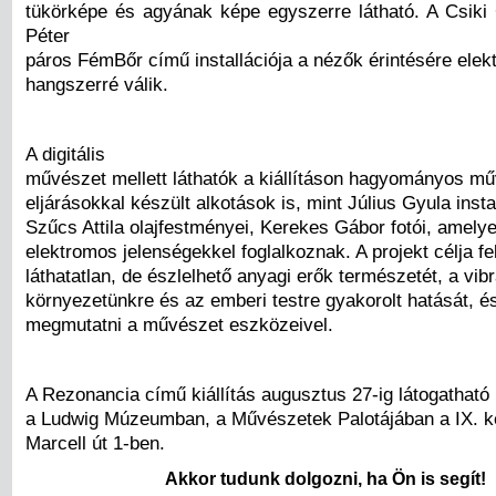
tükörképe és agyának képe egyszerre látható. A Csik
Péter
páros FémBőr című installációja a nézők érintésére elek
hangszerré válik.
A digitális
művészet mellett láthatók a kiállításon hagyományos mű
eljárásokkal készült alkotások is, mint Július Gyula instal
Szűcs Attila olajfestményei, Kerekes Gábor fotói, amely
elektromos jelenségekkel foglalkoznak. A projekt célja fe
láthatatlan, de észlelhető anyagi erők természetét, a vib
környezetünkre és az emberi testre gyakorolt hatását, é
megmutatni a művészet eszközeivel.
A Rezonancia című kiállítás augusztus 27-ig látogatható
a Ludwig Múzeumban, a Művészetek Palotájában a IX. k
Marcell út 1-ben.
Akkor tudunk dolgozni, ha Ön is segít!