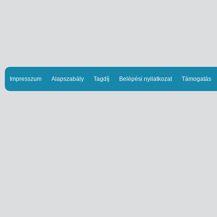
Impresszum
Alapszabály
Tagdíj
Belépési nyilatkozat
Támogatás