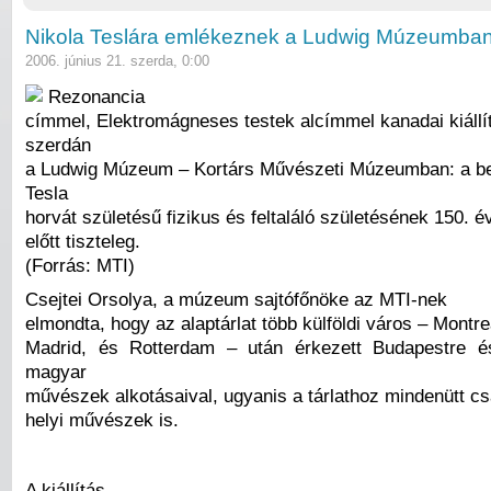
Nikola Teslára emlékeznek a Ludwig Múzeumba
2006. június 21. szerda, 0:00
Rezonancia
címmel, Elektromágneses testek alcímmel kanadai kiállít
szerdán
a Ludwig Múzeum – Kortárs Művészeti Múzeumban: a be
Tesla
horvát születésű fizikus és feltaláló születésének 150. é
előtt tiszteleg.
(Forrás: MTI)
Csejtei Orsolya, a múzeum sajtófőnöke az MTI-nek
elmondta, hogy az alaptárlat több külföldi város – Montre
Madrid, és Rotterdam – után érkezett Budapestre és
magyar
művészek alkotásaival, ugyanis a tárlathoz mindenütt cs
helyi művészek is.
A kiállítás