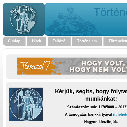
Címlap
Hírek
Tallózó
Történelem
Történele
Kérjük, segíts, hogy folyt
munkánkat!
Számlaszámunk: 11705008 – 2013
A támogatás bankkártyával
itt lehe
Nagyon köszönjük.