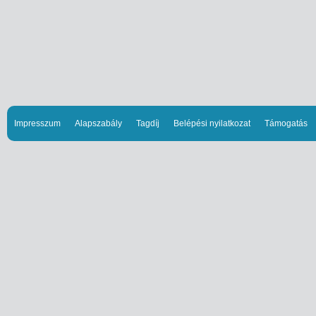
Impresszum
Alapszabály
Tagdíj
Belépési nyilatkozat
Támogatás