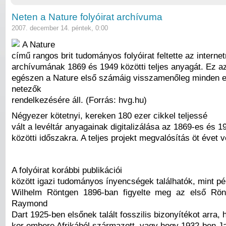
Neten a Nature folyóirat archívuma
2007. december 14. péntek, 0:00
A Nature
című rangos brit tudományos folyóirat feltette az internet
archívumának 1869 és 1949 közötti teljes anyagát. Ez azt
egészen a Nature első számáig visszamenőleg minden e
netezők
rendelkezésére áll. (Forrás: hvg.hu)
Négyezer kötetnyi, kereken 180 ezer cikkel teljessé
vált a levéltár anyagainak digitalizálása az 1869-es és 
közötti időszakra. A teljes projekt megvalósítás öt évet v
A folyóirat korábbi publikációi
között igazi tudományos ínyencségek találhatók, mint pé
Wilhelm Röntgen 1896-ban figyelte meg az első Rönt
Raymond
Dart 1925-ben elsőnek talált fosszilis bizonyítékot arra,
kor embere Afrikából származott, vagy hogy 1932-ben 