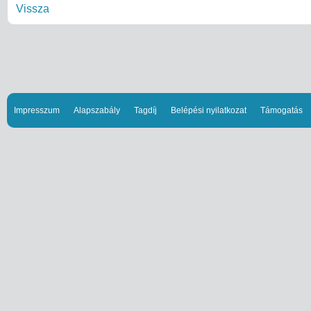
Vissza
Impresszum
Alapszabály
Tagdíj
Belépési nyilatkozat
Támogatás