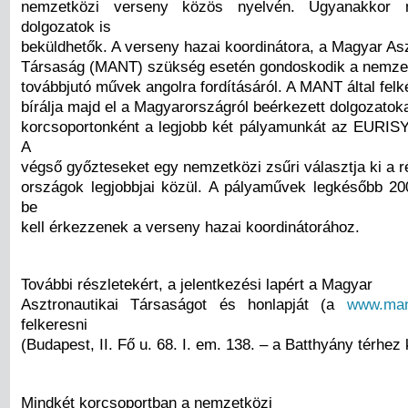
nemzetközi verseny közös nyelvén. Ugyanakkor 
dolgozatok is
beküldhetők. A verseny hazai koordinátora, a Magyar Asz
Társaság (MANT) szükség esetén gondoskodik a nemzet
továbbjutó művek angolra fordításáról. A MANT által felké
bírálja majd el a Magyarországról beérkezett dolgozatok
korcsoportonként a legjobb két pályamunkát az EURISY-
A
végső győzteseket egy nemzetközi zsűri választja ki a r
országok legjobbjai közül. A pályaművek legkésőbb 20
be
kell érkezzenek a verseny hazai koordinátorához.
További részletekért, a jelentkezési lapért a Magyar
Asztronautikai Társaságot és honlapját (a
www.man
felkeresni
(Budapest, II. Fő u. 68. I. em. 138. – a Batthyány térhez 
Mindkét korcsoportban a nemzetközi