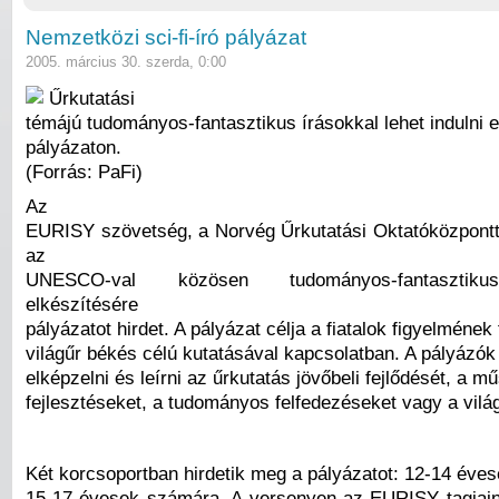
Nemzetközi sci-fi-író pályázat
2005. március 30. szerda, 0:00
Űrkutatási
témájú tudományos-fantasztikus írásokkal lehet indulni
pályázaton.
(Forrás: PaFi)
Az
EURISY szövetség, a Norvég Űrkutatási Oktatóközpon
az
UNESCO-val közösen tudományos-fantasztik
elkészítésére
pályázatot hirdet. A pályázat célja a fiatalok figyelmének 
világűr békés célú kutatásával kapcsolatban. A pályázók
elképzelni és leírni az űrkutatás jövőbeli fejlődését, a m
fejlesztéseket, a tudományos felfedezéseket vagy a világű
Két korcsoportban hirdetik meg a pályázatot: 12-14 éve
15-17 évesek számára. A versenyen az EURISY tagjai