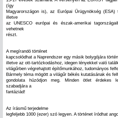
(így
Magyarországon is), az Európai Űrügynökség (ESA) t
illetve
az UNESCO európai és észak-amerikai tagországai
vehetnek
részt.
A megírandó történet
kapcsolódhat a Naprendszer egy másik bolygójára törté
illetve az ott-tartózkodáshoz, idegen lényekkel való talá
világűrben végrehajtott építőmunkához, tudományos felf
Bármely téma mögött a világűr békés kutatásának és fe
gondolata húzódjon meg. Minden ötlet érdekes l
szabadjára a
fantáziád!
Az írásmű terjedelme
legfeljebb 1000 (ezer) szó legyen. A történet íródhat ango