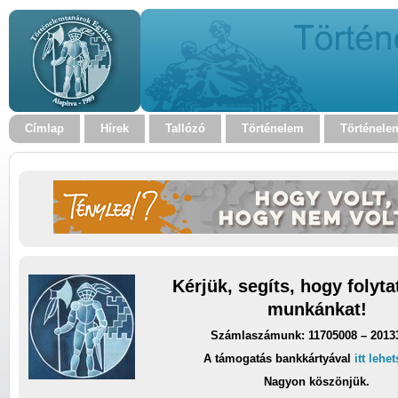
Címlap
Hírek
Tallózó
Történelem
Történele
Kérjük, segíts, hogy folyt
munkánkat!
Számlaszámunk: 11705008 – 2013
A támogatás bankkártyával
itt lehe
Nagyon köszönjük.