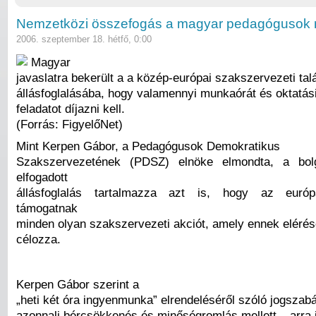
Nemzetközi összefogás a magyar pedagógusok m
2006. szeptember 18. hétfő, 0:00
Magyar
javaslatra bekerült a a közép-európai szakszervezeti tal
állásfoglalásába, hogy valamennyi munkaórát és oktatás
feladatot díjazni kell.
(Forrás: FigyelőNet)
Mint Kerpen Gábor, a Pedagógusok Demokratikus
Szakszervezetének (PDSZ) elnöke elmondta, a bol
elfogadott
állásfoglalás tartalmazza azt is, hogy az európ
támogatnak
minden olyan szakszervezeti akciót, amely ennek elérés
célozza.
Kerpen Gábor szerint a
„heti két óra ingyenmunka” elrendeléséről szóló jogszab
azonnali bércsökkenés és minőségromlás mellett – arra 