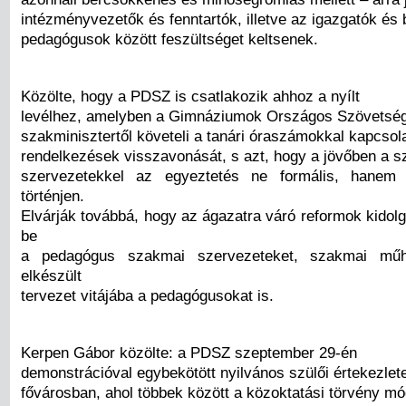
intézményvezetők és fenntartók, illetve az igazgatók és 
pedagógusok között feszültséget keltsenek.
Közölte, hogy a PDSZ is csatlakozik ahhoz a nyílt
levélhez, amelyben a Gimnáziumok Országos Szövetsége
szakminisztertől követeli a tanári óraszámokkal kapcsola
rendelkezések visszavonását, s azt, hogy a jövőben a 
szervezetekkel az egyeztetés ne formális, hanem
történjen.
Elvárják továbbá, hogy az ágazatra váró reformok kidol
be
a pedagógus szakmai szervezeteket, szakmai műh
elkészült
tervezet vitájába a pedagógusokat is.
Kerpen Gábor közölte: a PDSZ szeptember 29-én
demonstrációval egybekötött nyilvános szülői értekezletet
fővárosban, ahol többek között a közoktatási törvény mó