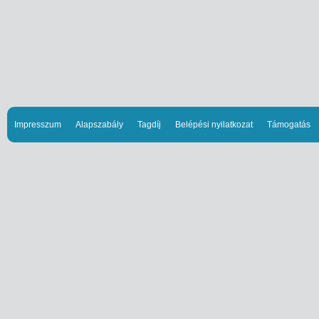
Impresszum
Alapszabály
Tagdíj
Belépési nyilatkozat
Támogatás