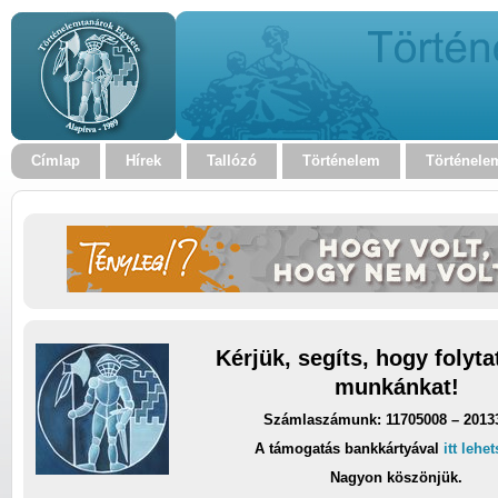
Címlap
Hírek
Tallózó
Történelem
Történele
Kérjük, segíts, hogy folyt
munkánkat!
Számlaszámunk: 11705008 – 2013
A támogatás bankkártyával
itt lehe
Nagyon köszönjük.