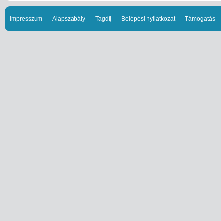
Impresszum
Alapszabály
Tagdíj
Belépési nyilatkozat
Támogatás