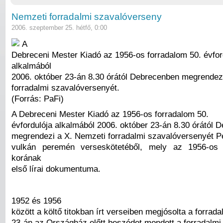
Nemzeti forradalmi szavalóverseny
2006. szeptember 25. hétfő, 0:00
A
Debreceni Mester Kiadó az 1956-os forradalom 50. évfor
alkalmából
2006. október 23-án 8.30 órától Debrecenben megrendez
forradalmi szavalóversenyét.
(Forrás: PaFi)
A Debreceni Mester Kiadó az 1956-os forradalom 50.
évfordulója alkalmából 2006. október 23-án 8.30 órától 
megrendezi a X. Nemzeti forradalmi szavalóversenyét Pe
vulkán peremén verseskötetéből, mely az 1956-os
korának
első lírai dokumentuma.
1952 és 1956
között a költő titokban írt verseiben megjósolta a forrad
23-án az Országház előtt beszédet mondott a forradalm