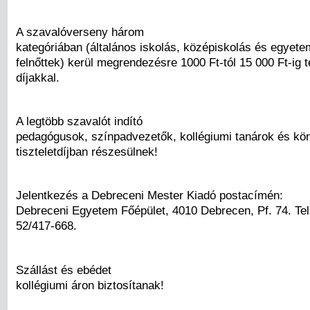
A szavalóverseny három
kategóriában (általános iskolás, középiskolás és egyete
felnőttek) kerül megrendezésre 1000 Ft-tól 15 000 Ft-ig t
díjakkal.
A legtöbb szavalót indító
pedagógusok, színpadvezetők, kollégiumi tanárok és kö
tiszteletdíjban részesülnek!
Jelentkezés a Debreceni Mester Kiadó postacímén:
Debreceni Egyetem Főépület, 4010 Debrecen, Pf. 74. Tel
52/417-668.
Szállást és ebédet
kollégiumi áron biztosítanak!