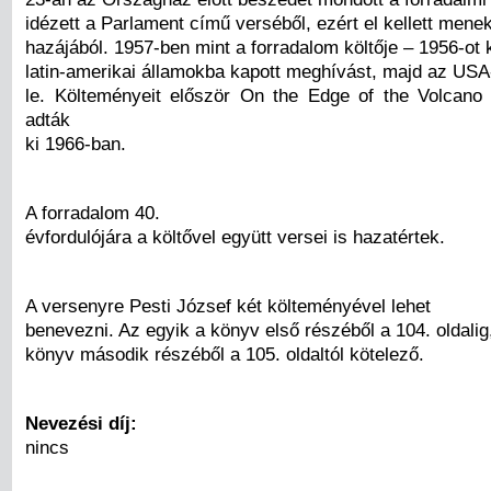
idézett a Parlament című verséből, ezért el kellett menek
hazájából. 1957-ben mint a forradalom költője – 1956-ot 
latin-amerikai államokba kapott meghívást, majd az USA
le. Költeményeit először On the Edge of the Volcano
adták
ki 1966-ban.
A forradalom 40.
évfordulójára a költővel együtt versei is hazatértek.
A versenyre Pesti József két költeményével lehet
benevezni. Az egyik a könyv első részéből a 104. oldalig
könyv második részéből a 105. oldaltól kötelező.
Nevezési díj:
nincs