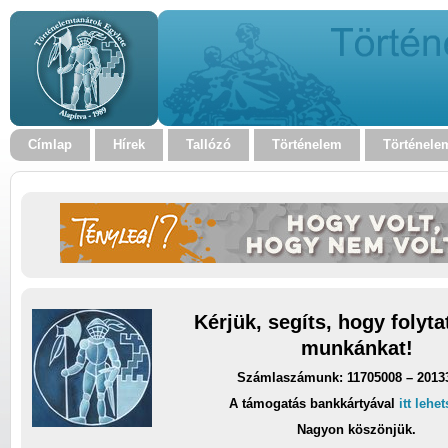
Címlap
Hírek
Tallózó
Történelem
Történele
Kérjük, segíts, hogy folyt
munkánkat!
Számlaszámunk: 11705008 – 2013
A támogatás bankkártyával
itt lehe
Nagyon köszönjük.