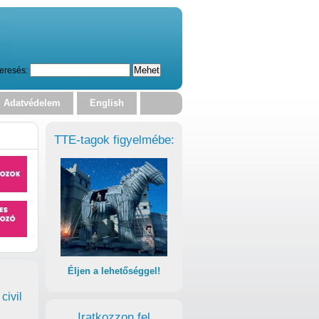
eresés:
Adatvédelem
English
TTE-tagok figyelmébe:
Éljen a lehetőséggel!
civil
Iratkozzon fel