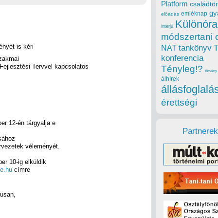
Platform
családtör
gy
emléknap
előadás
Különóra
interjú
módszertani 
nyét is kéri
tankönyv
NAT
konferencia
szakmai
ejlesztési Tervvel kapcsolatos
Tényleg!?
törvény
álhírek
állásfoglalá
érettségi
er 12-én tárgyalja e
Partnerek
ásához
rvezetek véleményét.
er 10-ig elküldik
e.hu
címre
kusan,