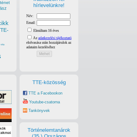
ténet
hírlevelünkre!
ász
cikk
TTE-
vita
s
TTE-közösség
TTE a Facebookon
Youtube-csatorna
Tankönyvek
Történelemtanárok
(35.) Országos