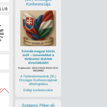
Konferenciája
Szlovák-magyar közös
múlt – ismeretekkel a
történelmi tévhitek
eloszlatásáért
Projektszám: 2023-2-HU01-KA210-SCH-
000169882
A Történelemtanárok (35.)
Országos Konferenciájának
állásfoglalása
Eddigi konferenciáink
Szebenyi Péter-díj