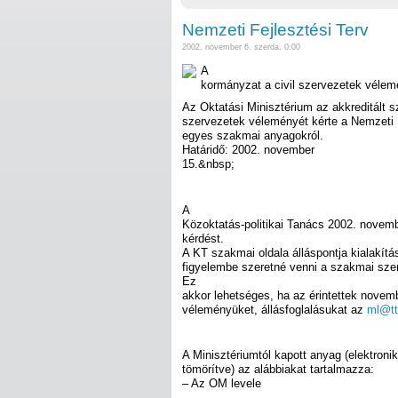
Nemzeti Fejlesztési Terv
2002. november 6. szerda, 0:00
A
kormányzat a civil szervezetek vélemé
Az Oktatási Minisztérium az akkreditált 
szervezetek véleményét kérte a Nemzeti F
egyes szakmai anyagokról.
Határidő: 2002. november
15.&nbsp;
A
Közoktatás-politikai Tanács 2002. novemb
kérdést.
A KT szakmai oldala álláspontja kialakít
figyelembe szeretné venni a szakmai sze
Ez
akkor lehetséges, ha az érintettek novemb
véleményüket, állásfoglalásukat az
ml@tt
A Minisztériumtól kapott anyag (elektroni
tömörítve) az alábbiakat tartalmazza:
– Az OM levele
–