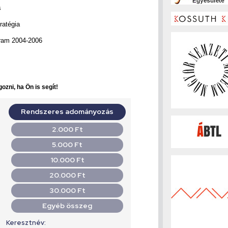
s
ratégia
gram 2004-2006
ozni, ha Ön is segít!