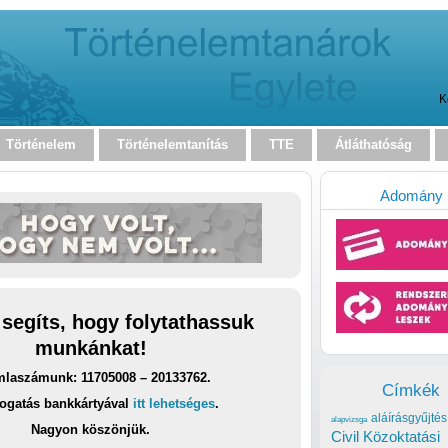
K
Történelem
Történelemtanítás
TTE
Átláthatóság
Adomány
 segíts, hogy folytathassuk
munkánkat!
laszámunk: 11705008 – 20133762.
Címkék
ogatás bankkártyával
itt lehetséges
.
aláírásgyűjtés
alapvizsga
Nagyon köszönjük.
Civil Közoktatási