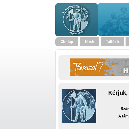
Címlap
Hírek
Tallózó
Kérjük,
Szám
A tám