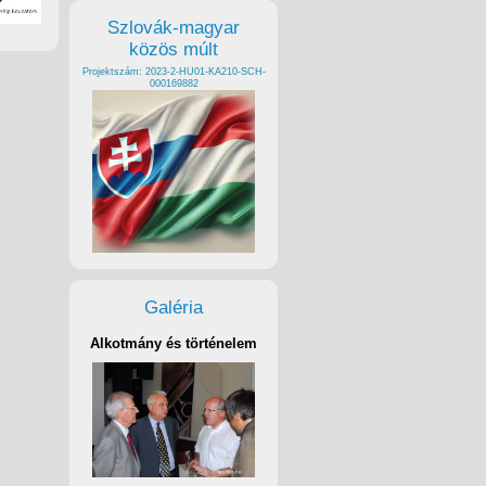
Szlovák-magyar
közös múlt
Projektszám: 2023-2-HU01-KA210-SCH-
000169882
Galéria
Alkotmány és történelem