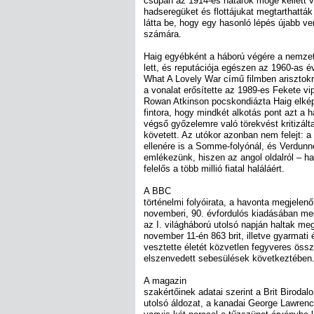
csupán az 1914-es határok mögé kellett v
hadseregüket és flottájukat megtarthatták
látta be, hogy egy hasonló lépés újabb ve
számára.
Haig egyébként a háború végére a nemze
lett, és reputációja egészen az 1960-as év
What A Lovely War című filmben arisztokr
a vonalat erősítette az 1989-es Fekete v
Rowan Atkinson pocskondiázta Haig elképz
fintora, hogy mindkét alkotás pont azt a h
végső győzelemre való törekvést kritizál
követett. Az utókor azonban nem felejt: a
ellenére is a Somme-folyónál, és Verdunné
emlékezünk, hiszen az angol oldalról – ha 
felelős a több millió fiatal haláláért.
A BBC
történelmi folyóirata, a havonta megjele
novemberi, 90. évfordulós kiadásában me
az I. világháború utolsó napján haltak me
november 11-én 863 brit, illetve gyarmat
vesztette életét közvetlen fegyveres ös
elszenvedett sebesülések következtében
A magazin
szakértőinek adatai szerint a Brit Biroda
utolsó áldozat, a kanadai George Lawrenc