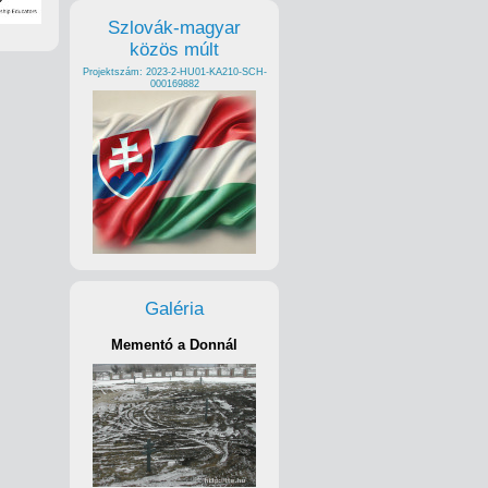
Szlovák-magyar
közös múlt
Projektszám: 2023-2-HU01-KA210-SCH-
000169882
Galéria
Mementó a Donnál