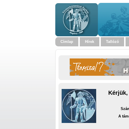
Címlap
Hírek
Tallózó
Kérjük,
Szám
A tám