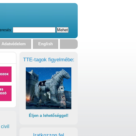
eresés:
Adatvédelem
English
TTE-tagok figyelmébe:
Éljen a lehetőséggel!
civil
Iratkozzon fel