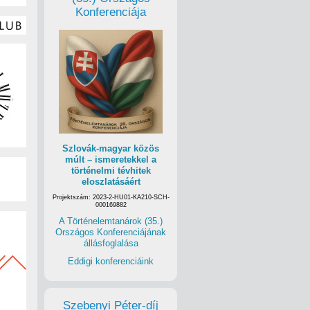
Konferenciája
Szlovák-magyar közös
múlt – ismeretekkel a
történelmi tévhitek
eloszlatásáért
Projektszám: 2023-2-HU01-KA210-SCH-
000169882
A Történelemtanárok (35.)
Országos Konferenciájának
állásfoglalása
Eddigi konferenciáink
Szebenyi Péter-díj