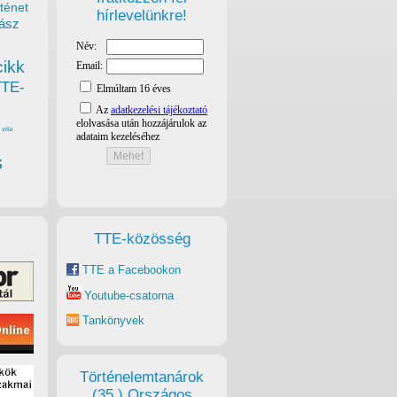
ténet
hírlevelünkre!
ász
cikk
TTE-
vita
s
TTE-közösség
TTE a Facebookon
Youtube-csatorna
Tankönyvek
Történelemtanárok
(35.) Országos