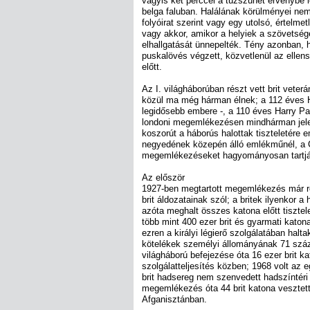
vagyis két perccel a tűzszünet érvénybe l
belga faluban. Halálának körülményei nem 
folyóirat szerint vagy egy utolsó, értelmet
vagy akkor, amikor a helyiek a szövetsé
elhallgatását ünnepelték. Tény azonban, 
puskalövés végzett, közvetlenül az elle
előtt.
Az I. világháborúban részt vett brit veter
közül ma még hárman élnek; a 112 éves H
legidősebb embere -, a 110 éves Harry Pa
londoni megemlékezésen mindhárman jele
koszorút a háborús halottak tiszteletére 
negyedének közepén álló emlékműnél, a C
megemlékezéseket hagyományosan tartjá
Az először
1927-ben megtartott megemlékezés már r
brit áldozatainak szól; a britek ilyenkor 
azóta meghalt összes katona előtt tisztel
több mint 400 ezer brit és gyarmati katon
ezren a királyi légierő szolgálatában hal
kötelékek személyi állományának 71 száza
világháború befejezése óta 16 ezer brit k
szolgálatteljesítés közben; 1968 volt az 
brit hadsereg nem szenvedett hadszíntéri
megemlékezés óta 44 brit katona vesztett
Afganisztánban.