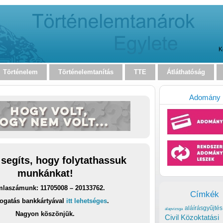
K
Történelem
Történelemtanítás
TTE
Átláthatóság
Adomány
 segíts, hogy folytathassuk
munkánkat!
laszámunk: 11705008 – 20133762.
Címkék
ogatás bankkártyával
itt lehetséges
.
aláírásgyűjtés
alapvizsga
Nagyon köszönjük.
Civil Közoktatási