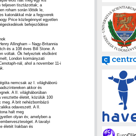
épte előtt halt meg egy kis
teljesen tisztázottak; a
len roham során lőtték le,
ges katonákkal már a fegyverek
hogy Price közlegénnyel egyetlen
nségeskedések befejeződése
ánok
enry Allingham – Nagy-Britannia
tch és a 108 éves Bill Stone. A
n voltak. Ők helyeztek elsőként
emelt, London kormányzati
enotaph-nál, ahol a november 11-i
k.
égóta nemcsak az I. világháború
a hadszíntereken akkor és
egnek. A II. világháborúban
a vesztette életét, közülük 100
tak meg. A brit nehézbombázó
léka odaveszett. A II.
atona halt meg
egyetlen olyan év, amelyben a
 emberveszteséget. A tavalyi
e életét Irakban és