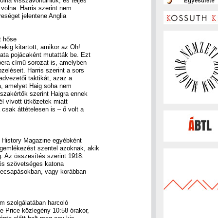
olna visszavonulniuk, és teljes
 volna. Harris szerint nem
reséget jelentene Anglia
t hőse
ekig kitartott, amikor az Oh!
ata pojácaként mutatták be. Ezt
ipera című sorozat is, amelyben
eléseit. Harris szerint a sors
advezetői taktikát, azaz a
ta, amelyet Haig soha nem
 szakértők szerint Haigra ennek
l vívott ütközetek miatt
csak áttételesen is – ő volt a
nő History Magazine egyébként
gemlékezést szentel azoknak, akik
g. Az összesítés szerint 1918.
i és szövetséges katona
szecsapásokban, vagy korábban
.
lom szolgálatában harcoló
e Price közlegény 10:58 órakor,