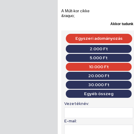
A Múlt-kor cikke
&raquo;
Akkor tudunk d