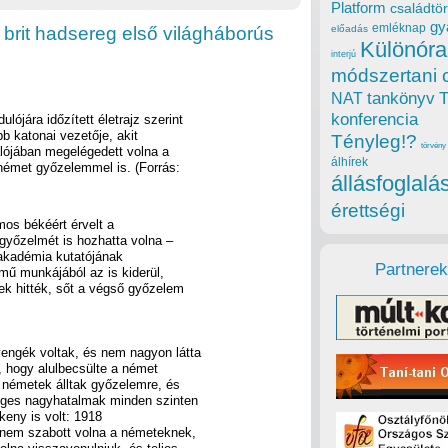
Platform
családtör
gy
emléknap
 brit hadsereg első világháborús
előadás
Különóra
interjú
módszertani 
tankönyv
NAT
konferencia
lójára időzített életrajz szerint
bb katonai vezetője, akit
Tényleg!?
törvény
alójában megelégedett volna a
álhírek
émet győzelemmel is. (Forrás:
állásfoglalá
érettségi
os békéért érvelt a
yőzelmét is hozhatta volna –
adiakadémia kutatójának
Partnerek
mű munkájából az is kiderül,
ek hitték, sőt a végső győzelem
engék voltak, és nem nagyon látta
g, hogy alulbecsülte a német
a németek álltak győzelemre, és
éges nagyhatalmak minden szinten
keny is volt: 1918
 nem szabott volna a németeknek,