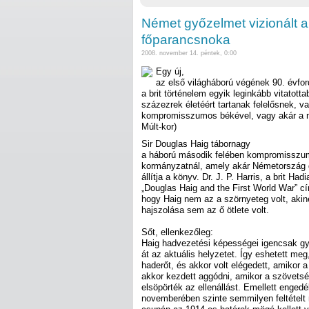
Német győzelmet vizionált a
főparancsnoka
2008. november 14. péntek, 0:00
Egy új,
az első világháború végének 90. évfordu
a brit történelem egyik leginkább vitatotta
százezrek életéért tartanak felelősnek, v
kompromisszumos békével, vagy akár a n
Múlt-kor)
Sir Douglas Haig tábornagy
a háború második felében kompromisszum
kormányzatnál, amely akár Németország g
állítja a könyv. Dr. J. P. Harris, a brit H
„Douglas Haig and the First World War” cí
hogy Haig nem az a szörnyeteg volt, akin
hajszolása sem az ő ötlete volt.
Sőt, ellenkezőleg:
Haig hadvezetési képességei igencsak gy
át az aktuális helyzetet. Így eshetett me
haderőt, és akkor volt elégedett, amikor 
akkor kezdett aggódni, amikor a szövets
elsöpörték az ellenállást. Emellett engedé
novemberében szinte semmilyen feltételt