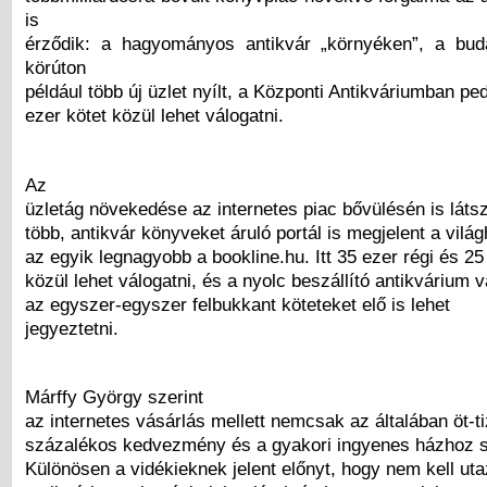
is
érződik: a hagyományos antikvár „környéken”, a bu
körúton
például több új üzlet nyílt, a Központi Antikváriumban pe
ezer kötet közül lehet válogatni.
Az
üzletág növekedése az internetes piac bővülésén is láts
több, antikvár könyveket áruló portál is megjelent a vilá
az egyik legnagyobb a bookline.hu. Itt 35 ezer régi és 2
közül lehet válogatni, és a nyolc beszállító antikvárium
az egyszer-egyszer felbukkant köteteket elő is lehet
jegyeztetni.
Márffy György szerint
az internetes vásárlás mellett nemcsak az általában öt-t
százalékos kedvezmény és a gyakori ingyenes házhoz sz
Különösen a vidékieknek jelent előnyt, hogy nem kell uta