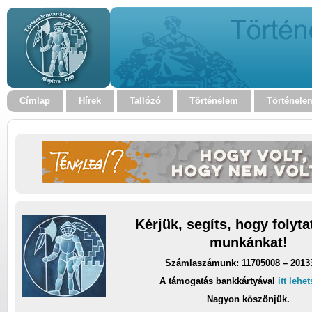
Címlap
Hírek
Tallózó
Történelem
Történele
Kérjük, segíts, hogy folyt
munkánkat!
Számlaszámunk: 11705008 – 2013
A támogatás bankkártyával
itt lehe
Nagyon köszönjük.