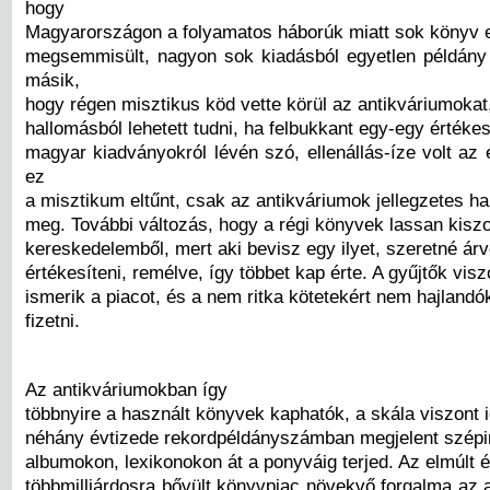
hogy
Magyarországon a folyamatos háborúk miatt sok könyv
megsemmisült, nagyon sok kiadásból egyetlen példán
másik,
hogy régen misztikus köd vette körül az antikváriumokat
hallomásból lehetett tudni, ha felbukkant egy-egy értéke
magyar kiadványokról lévén szó, ellenállás-íze volt az
ez
a misztikum eltűnt, csak az antikváriumok jellegzetes h
meg. További változás, hogy a régi könyvek lassan kiszor
kereskedelemből, mert aki bevisz egy ilyet, szeretné ár
értékesíteni, remélve, így többet kap érte. A gyűjtők vis
ismerik a piacot, és a nem ritka kötetekért nem hajlandó
fizetni.
Az antikváriumokban így
többnyire a használt könyvek kaphatók, a skála viszont 
néhány évtizede rekordpéldányszámban megjelent szépi
albumokon, lexikonokon át a ponyváig terjed. Az elmúlt 
többmilliárdosra bővült könyvpiac növekvő forgalma az 