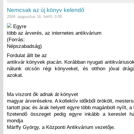
Nemcsak az új könyv kelendő
2004. augusztus 16. hétfő, 0:00
Egyre
több az árverés, az internetes antikvárium
(Forrás:
Népszabadság)
Fordulat állt be az
antikvár könyvek piacán. Korábban nyugati antikváriusok
nálunk olcsón régi könyveket, és otthon jóval drág
azokat.
Ma viszont ők adnak át könyvet
magyar árverésekre. A kollektív időkből örökölt, meste
tartott piac és árak helyett egyre több magánbolt nyílt, 
fizetendő összeget pedig egyre inkább a kereslet h
mondja
Márffy György, a Központi Antikvárium vezetője.