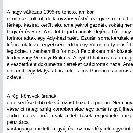
A nagy változás 1995-re tehető, amikor
nemcsak boltból, de könyvárverésből is egyre több lett. 
térkép, kézirat került elő, amelyekről gazdáik sokáig nem
hogy értékesek. A sajtót bejárta annak idején a hír, hogy 
forintot adtak egy Ady-kéziratért. Ezután sorra kerültek 
kéziratok közül egyébként eddig egy Vörösmarty-írásért
legtöbbet, tizenhétmillió forintot.) Felbukkant már közép
kódex vagy Vizsolyi Biblia is. A nyitott határok és a mag
elveszettként dokumentált értéket csábítottak haza: Ame
előkerült egy Mátyás korabeli, Janus Pannonius aláírásáv
oklevél.
A régi könyvek árának
emelkedése többféle változást hozott a piacon. Nem ugy
vásárlói réteg: amíg korábban akár egy tanár is gyűjthet
addig ma ezt már csak a tehetősek engedhetik me
pénztárca
vastagsága mellett a gyűjtési szenvedélynek egyedül 