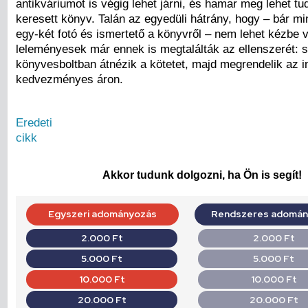
antikváriumot is végig lehet járni, és hamar meg lehet tu
keresett könyv. Talán az egyedüli hátrány, hogy – bár mi
egy-két fotó és ismertető a könyvről – nem lehet kézbe v
leleményesek már ennek is megtalálták az ellenszerét: 
könyvesboltban átnézik a kötetet, majd megrendelik az i
kedvezményes áron.
Eredeti
cikk
Akkor tudunk dolgozni, ha Ön is segít!