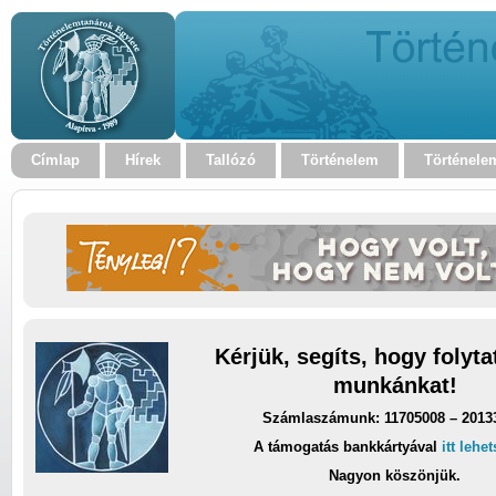
Címlap
Hírek
Tallózó
Történelem
Történele
Kérjük, segíts, hogy folyt
munkánkat!
Számlaszámunk: 11705008 – 2013
A támogatás bankkártyával
itt lehe
Nagyon köszönjük.