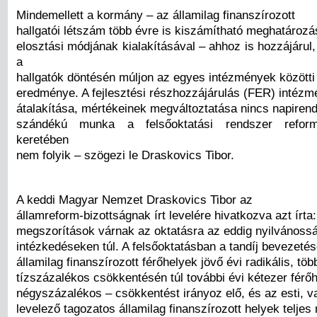
Mindemellett a kormány – az államilag finanszírozott
hallgatói létszám több évre is kiszámítható meghatározá
elosztási módjának kialakításával – ahhoz is hozzájárul
a
hallgatók döntésén múljon az egyes intézmények között
eredménye. A fejlesztési részhozzájárulás (FER) intéz
átalakítása, mértékeinek megváltoztatása nincs napirend
szándékú munka a felsőoktatási rendszer reform-
keretében
nem folyik – szögezi le Draskovics Tibor.
A keddi Magyar Nemzet Draskovics Tibor az
államreform-bizottságnak írt levelére hivatkozva azt írta:
megszorítások várnak az oktatásra az eddig nyilvánossá
intézkedéseken túl. A felsőoktatásban a tandíj bevezeté
államilag finanszírozott férőhelyek jövő évi radikális, töb
tízszázalékos csökkentésén túl további évi kétezer férő
négyszázalékos – csökkentést irányoz elő, és az esti, v
levelező tagozatos államilag finanszírozott helyek telje