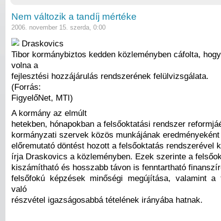
Nem változik a tandíj mértéke
2006. november 15. szerda, 0:00
Draskovics
Tibor kormánybiztos kedden közleményben cáfolta, hogy
volna a
fejlesztési hozzájárulás rendszerének felülvizsgálata.
(Forrás:
FigyelőNet, MTI)
A kormány az elmúlt
hetekben, hónapokban a felsőoktatási rendszer reformjáé
kormányzati szervek közös munkájának eredményeként 
előremutató döntést hozott a felsőoktatás rendszerével 
írja Draskovics a közleményben. Ezek szerinte a felsőo
kiszámítható és hosszabb távon is fenntartható finanszí
felsőfokú képzések minőségi megújítása, valamint a 
való
részvétel igazságosabbá tételének irányába hatnak.