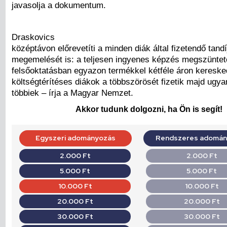
javasolja a dokumentum.
Draskovics
középtávon előrevetíti a minden diák által fizetendő tandí
megemelését is: a teljesen ingyenes képzés megszüntet
felsőoktatásban egyazon termékkel kétféle áron kereske
költségtérítéses diákok a többszörösét fizetik majd ugya
többiek – írja a Magyar Nemzet.
Akkor tudunk dolgozni, ha Ön is segít!