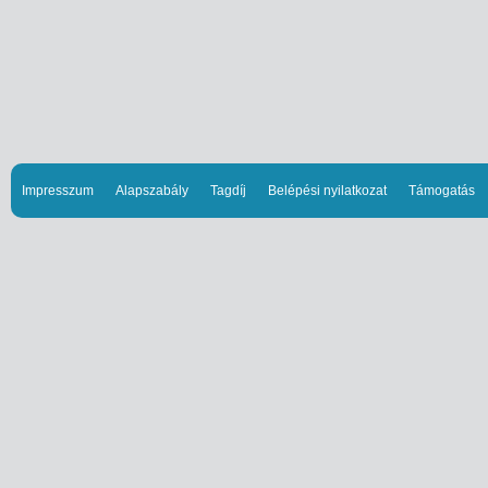
Impresszum
Alapszabály
Tagdíj
Belépési nyilatkozat
Támogatás