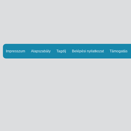
Impresszum
Alapszabály
Tagdíj
Belépési nyilatkozat
Támogatás