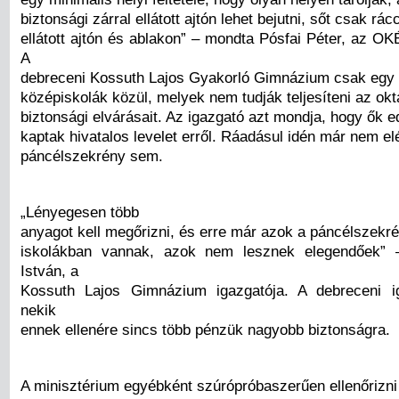
biztonsági zárral ellátott ajtón lehet bejutni, sőt csak rác
ellátott ajtón és ablakon” – mondta Pósfai Péter, az OK
A
debreceni Kossuth Lajos Gyakorló Gimnázium csak egy 
középiskolák közül, melyek nem tudják teljesíteni az okt
biztonsági elvárásait. Az igazgató azt mondja, hogy ők
kaptak hivatalos levelet erről. Ráadásul idén már nem el
páncélszekrény sem.
„Lényegesen több
anyagot kell megőrizni, és erre már azok a páncélszekr
iskolákban vannak, azok nem lesznek elegendőek” 
István, a
Kossuth Lajos Gimnázium igazgatója. A debreceni ig
nekik
ennek ellenére sincs több pénzük nagyobb biztonságra.
A minisztérium egyébként szúrópróbaszerűen ellenőrizni