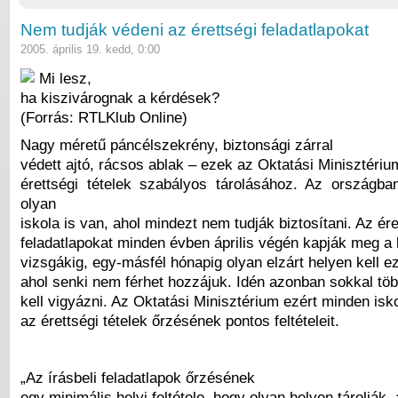
Nem tudják védeni az érettségi feladatlapokat
2005. április 19. kedd, 0:00
Mi lesz,
ha kiszivárognak a kérdések?
(Forrás: RTLKlub Online)
Nagy méretű páncélszekrény, biztonsági zárral
védett ajtó, rácsos ablak – ezek az Oktatási Minisztérium
érettségi tételek szabályos tárolásához. Az országb
olyan
iskola is van, ahol mindezt nem tudják biztosítani. Az ére
feladatlapokat minden évben április végén kapják meg a
vizsgákig, egy-másfél hónapig olyan elzárt helyen kell ez
ahol senki nem férhet hozzájuk. Idén azonban sokkal több
kell vigyázni. Az Oktatási Minisztérium ezért minden isk
az érettségi tételek őrzésének pontos feltételeit.
„Az írásbeli feladatlapok őrzésének
egy minimális helyi feltétele, hogy olyan helyen tárolják,