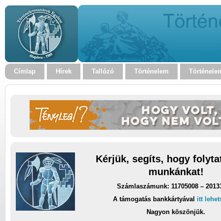
Címlap
Hírek
Tallózó
Történelem
Történele
Kérjük, segíts, hogy folyt
munkánkat!
Számlaszámunk: 11705008 – 2013
A támogatás bankkártyával
itt lehe
Nagyon köszönjük.