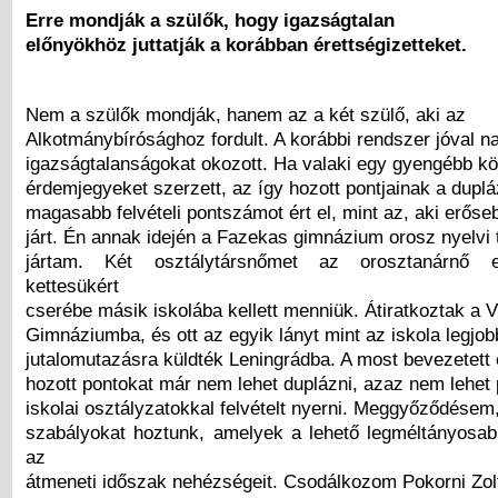
Erre mondják a szülők, hogy igazságtalan
előnyökhöz juttatják a korábban érettségizetteket.
Nem a szülők mondják, hanem az a két szülő, aki az
Alkotmánybírósághoz fordult. A korábbi rendszer jóval 
igazságtalanságokat okozott. Ha valaki egy gyengébb kö
érdemjegyeket szerzett, az így hozott pontjainak a duplá
magasabb felvételi pontszámot ért el, mint az, aki erő
járt. Én annak idején a Fazekas gimnázium orosz nyelvi 
jártam. Két osztálytársnőmet az orosztanárnő el
kettesükért
cserébe másik iskolába kellett menniük. Átiratkoztak a 
Gimnáziumba, és ott az egyik lányt mint az iskola legjob
jutalomutazásra küldték Leningrádba. A most bevezetett 
hozott pontokat már nem lehet duplázni, azaz nem lehet 
iskolai osztályzatokkal felvételt nyerni. Meggyőződésem
szabályokat hoztunk, amelyek a lehető legméltányosa
az
átmeneti időszak nehézségeit. Csodálkozom Pokorni Zolt