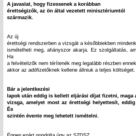
A javaslat, hogy fizessenek a korábban
érettségizők, az ön által vezetett minisztériumtól
származik.
Az új
érettségi rendszerben a vizsgát a későbbiekben mindenk
ismételheti meg, ahányszor akarja. Ez szolgáltatás, am
Ha
a felvételizők nem térítenék meg legalább részben ennek 
akkor az adófizetőknek kellene állniuk a teljes költséget.
Bár a jelentkezési
lapok után eddig is kellett eljárási díjat fizetni, maga a
vizsga, amelyet most az érettségi helyettesít, eddig
És
szintén évente meg lehetett ismételni.
Éppen ezért gondolta úgy az SZDSZ,