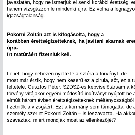
javaslatán, hogy ne ismerjük el senki korábbi érettségi 
hanem vizsgázzon le mindenki újra. Ez volna a legnagy
igazságtalanság.
Pokorni Zoltán azt is kifogásolta, hogy a
korábban érettségizetteknek, ha javítani akarnak e
újra-
írt matúráért fizetniük kell.
Lehet, hogy nehezen nyelte le a szféra a törvényt, de
most már érzik, hogy nem keserű ez a pirula, sőt, ez a t
feltétele. Gusztos Péter, SZDSZ-es képviselőtársam a kö
törvény vitájakor egyéni módosító indítványt nyújtott be 
elmúlt három évben érettségizetteknek méltányosságból 
fizetniük a vizsgáért. Ezt a kormány sem támogatta, de 
személy szerint Pokorni Zoltán – is leszavazta. Ha akk
szavaztak, miért mondják most az ellenkezőjét?