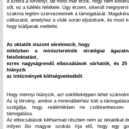
a szféra a törvényt, de most már érzik, hogy nem keserű 
sőt, ez a túlélés feltétele. Úgy érzem, sikerült megnyern
szakma legitim szervezeteinek a támogatását. Magukéna
változatot, amelyhez a viták során eljutottunk, és most 
hogy kiálljanak mellette.
Az oktatók viszont sérelmezik, hogy
miközben a miniszterelnök stratégiai ágazat
felsőoktatást,
ezres nagyságrendű elbocsátások várhatók, és 25 m
hiányzik
az intézmények költségvetéséből.
Hogy mennyi hiányzik, azt sokféleképpen lehet számolni
Az új törvény, amikor a minimálbérhez köti a támogatáso
szolgálja, hogy reálértékben ne csökkenhessen a
támogatása.
Az elbocsátások kétharmad részben nem az oktatókat éri
milyen ősi magyar szokás írja elő, hogy egy go