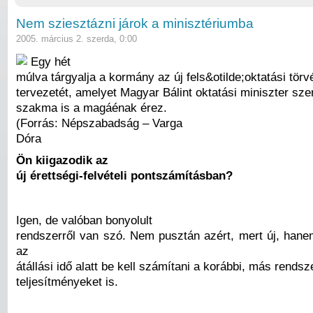
Nem sziesztázni járok a minisztériumba
2005. március 2. szerda, 0:00
Egy hét
múlva tárgyalja a kormány az új fels&otilde;oktatási törv
tervezetét, amelyet Magyar Bálint oktatási miniszter sze
szakma is a magáénak érez.
(Forrás: Népszabadság – Varga
Dóra
Ön kiigazodik az
új érettségi-felvételi pontszámításban?
Igen, de valóban bonyolult
rendszerről van szó. Nem pusztán azért, mert új, hanem
az
átállási idő alatt be kell számítani a korábbi, más rends
teljesítményeket is.