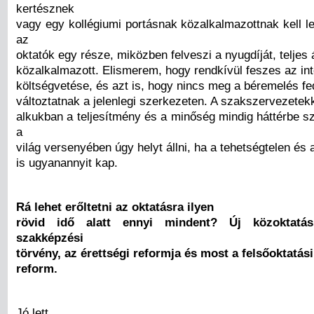
kertésznek
vagy egy kollégiumi portásnak közalkalmazottnak kell l
az
oktatók egy része, miközben felveszi a nyugdíját, teljes 
közalkalmazott. Elismerem, hogy rendkívül feszes az i
költségvetése, és azt is, hogy nincs meg a béremelés f
változtatnak a jelenlegi szerkezeten. A szakszervezetekk
alkukban a teljesítmény és a minőség mindig háttérbe s
a
világ versenyében úgy helyt állni, ha a tehetségtelen és
is ugyanannyit kap.
Rá lehet erőltetni az oktatásra ilyen
rövid idő alatt ennyi mindent? Új közoktatás
szakképzési
törvény, az érettségi reformja és most a felsőoktatási
reform.
Jó lett