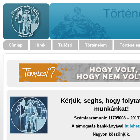
Címlap
Hírek
Tallózó
Történelem
Történele
Kérjük, segíts, hogy folyt
munkánkat!
Számlaszámunk: 11705008 – 2013
A támogatás bankkártyával
itt lehe
Nagyon köszönjük.