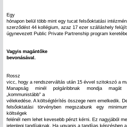
Egy
hónapon belül több mint egy tucat felsőoktatási intézmén
szerződést 44 kollégium, azaz 17 ezer szálláshely felújí
úgynevezett Public Private Partrenship program keretéb
Vagyis magántőke
bevonásával.
Rossz
vicc, hogy a rendszerváltás után 15 évvel szitokszó a 
Manapság minél polgáribbnak mondja magát v
„kommunistább” a
vélekedése. A költségtérítés összege nem emelkedik. De
felsőoktatási törvényben megszabunk egy minimum
költségek
felénél nem lehet kevesebb pénzt kérni. Ez nagyjából me
jelenlegi tandíjaknak. Ha ugyanis a tandíjas képzésben 