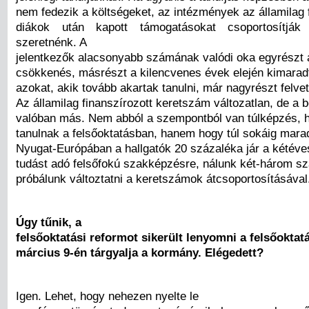
nem fedezik a költségeket, az intézmények az államilag 
diákok után kapott támogatásokat csoportosítjá
szeretnénk. A
jelentkezők alacsonyabb számának valódi oka egyrészt 
csökkenés, másrészt a kilencvenes évek elején kimarad
azokat, akik tovább akartak tanulni, már nagyrészt felve
Az államilag finanszírozott keretszám változatlan, de a 
valóban más. Nem abból a szempontból van túlképzés, h
tanulnak a felsőoktatásban, hanem hogy túl sokáig mara
Nyugat-Európában a hallgatók 20 százaléka jár a kétéves
tudást adó felsőfokú szakképzésre, nálunk két-három s
próbálunk változtatni a keretszámok átcsoportosításával
Úgy tűnik, a
felsőoktatási reformot sikerült lenyomni a felsőoktat
március 9-én tárgyalja a kormány. Elégedett?
Igen. Lehet, hogy nehezen nyelte le