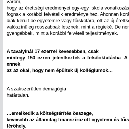
várom,
hogy az érettségi eredményei egy-egy iskola vonatkozás
fognak a korábbi felvételik eredményeihez. Ahonnan ko
diák került be egyetemre vagy főiskolára, ott az új érett
valószínűleg rosszabbak lesznek, mint a régieké. De n
gyengébbek, mint a korábbi felvételi teljesítmények.
A tavalyinál 17 ezerrel kevesebben, csak
mintegy 150 ezren jelentkeztek a felsőoktatásba. A
ennek
az az okai, hogy nem épültek új kollégiumok…
A szakszerűtlen demagógia
határtalan.
…emelkedik a költségtérítés összege,
kevesebb az államilag finanszírozott egyetemi és főis
férőhely.