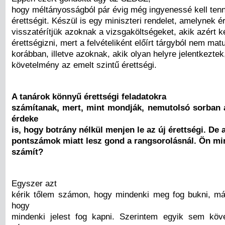
hogy méltányosságból pár évig még ingyenessé kell tenni
érettségit. Készül is egy miniszteri rendelet, amelynek 
visszatérítjük azoknak a vizsgaköltségeket, akik azért k
érettségizni, mert a felvételiként előírt tárgyból nem mat
korábban, illetve azoknak, akik olyan helyre jelentkeztek
követelmény az emelt szintű érettségi.
A tanárok könnyű érettségi feladatokra
számítanak, mert, mint mondják, nemutolsó sorban 
érdeke
is, hogy botrány nélkül menjen le az új érettségi. De
pontszámok miatt lesz gond a rangsorolásnál. Ön mi
számít?
Egyszer azt
kérik tőlem számon, hogy mindenki meg fog bukni, má
hogy
mindenki jelest fog kapni. Szerintem egyik sem köv