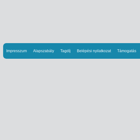
Impresszum
Alapszabály
Tagdíj
Belépési nyilatkozat
Támogatás