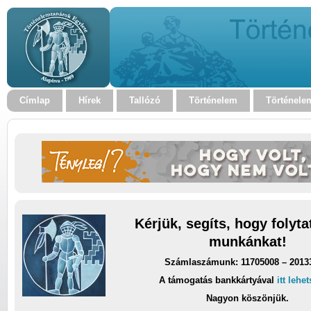
Címlap
Hírek
Tallózó
Történelem
Történele
Kérjük, segíts, hogy folyt
munkánkat!
Számlaszámunk: 11705008 – 2013
A támogatás bankkártyával
itt lehe
Nagyon köszönjük.