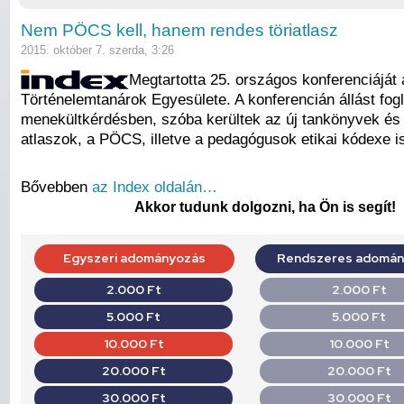
Nem PÖCS kell, hanem rendes töriatlasz
2015. október 7. szerda, 3:26
Megtartotta 25. országos konferenciáját 
Történelemtanárok Egyesülete. A konferencián állást fogl
menekültkérdésben, szóba kerültek az új tankönyvek és 
atlaszok, a PÖCS, illetve a pedagógusok etikai kódexe i
Bővebben
az Index oldalán…
Akkor tudunk dolgozni, ha Ön is segít!