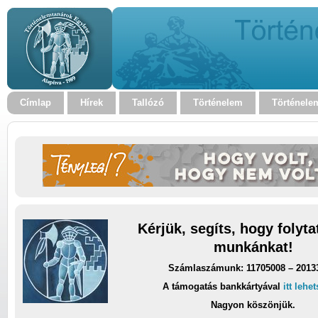
Címlap
Hírek
Tallózó
Történelem
Történele
Kérjük, segíts, hogy folyt
munkánkat!
Számlaszámunk: 11705008 – 2013
A támogatás bankkártyával
itt lehe
Nagyon köszönjük.