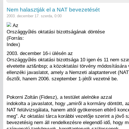
Nem halasztják el a NAT bevezetését
2003. december 17. szerda, 0:00
Az
Országgyűlés oktatási bizottságának döntése
(Forrás:
Index)
2003. december 16-i ülésén az
Országgyűlés oktatási bizottsága 10 igen és 11 nem sza
elvetette azt&nbsp; a közoktatási törvény módosítására
ellenzéki javaslatot, amely a Nemzeti alaptantervet (NA
ősztől, hanem 2006. szeptember 1-jétől vezetné be.
Pokorni Zoltán (Fidesz), a testület alelnöke azzal
indokolta a javaslatot, hogy „amiről a kormány döntött, 
NAT felülvizsgálata, hanem attól gyökeresen eltérő konce
meg”. Az oktatási tárca korábbi vezetője szerint a jövő 
bevezetésig nem áll rendelkezésre elegendő idő, hogy m
színvonalú tankönyvek, kerettantervek szülessenek.