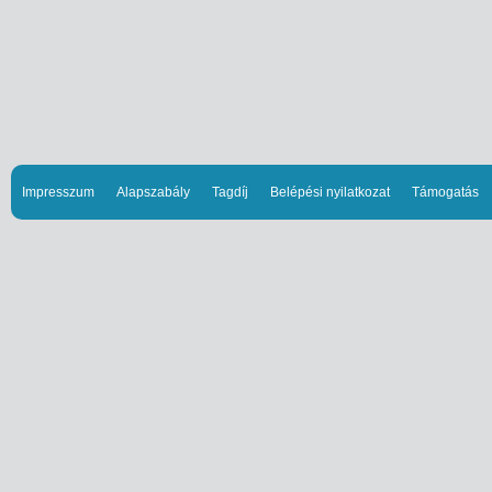
Impresszum
Alapszabály
Tagdíj
Belépési nyilatkozat
Támogatás