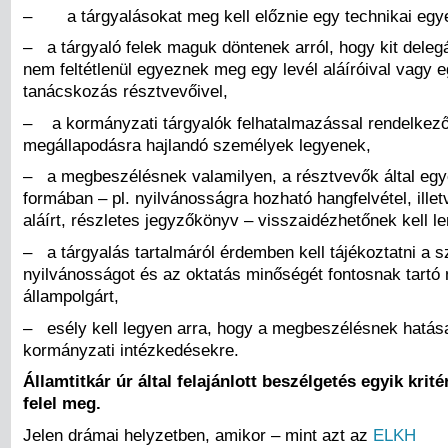
– a tárgyalásokat meg kell előznie egy technikai egy
– a tárgyaló felek maguk döntenek arról, hogy kit deleg
nem feltétlenül egyeznek meg egy levél aláíróival vagy 
tanácskozás résztvevőivel,
– a kormányzati tárgyalók felhatalmazással rendelkező
megállapodásra hajlandó személyek legyenek,
– a megbeszélésnek valamilyen, a résztvevők által egye
formában – pl. nyilvánosságra hozható hangfelvétel, ille
aláírt, részletes jegyzőkönyv – visszaidézhetőnek kell le
– a tárgyalás tartalmáról érdemben kell tájékoztatni a 
nyilvánosságot és az oktatás minőségét fontosnak tart
állampolgárt,
– esély kell legyen arra, hogy a megbeszélésnek hatása
kormányzati intézkedésekre.
Államtitkár úr által felajánlott beszélgetés egyik kri
felel meg.
Jelen drámai helyzetben, amikor – mint azt az
ELKH