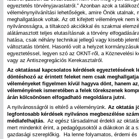
egyeztetés törvényjavaslatról.” Azonban azok a találkoz
véleménynyilvánítási lehetőségek, amire Önök utalnak
meghallgatások voltak. Az ott kifejtett vélemények nem k
nyilvánosságra, a tiltakozó akciókkal és szakmai elemz
alátámasztott teljes elutasításnak a törvény elfogadásár
hatása, csak néhány technikai jellegű vagy kisebb jelen
változtatás történt. Hasonló volt a helyzet kormányzásuk
egyeztetéssel, legyen szó az OKNT-ről, a Köznevelési k
vagy az Antiszegregációs Kerekasztalról.
Az oktatással kapcsolatos kérdések egyeztetésének l
döntéshozó az érintett feleket nem csak meghallgatja
véleményeket figyelmen kívül hagyva dönt, hanem a
véleményének ismeretében a felek törekszenek kom
árán kölcsönösen elfogadható megoldásra jutni.
A nyilvánosságról is eltérő a véleményünk.
Az oktatás j
legfontosabb kérdések nyilvános megbeszélése szá
médiafelhajtás.
Az egész társadalmat érdekli az oktatá
mert mindenkit érint, a pedagógusoktól a diákokon át a s
gazdasági szereplőkig. Ha lenne folyamatos, érdemi és 