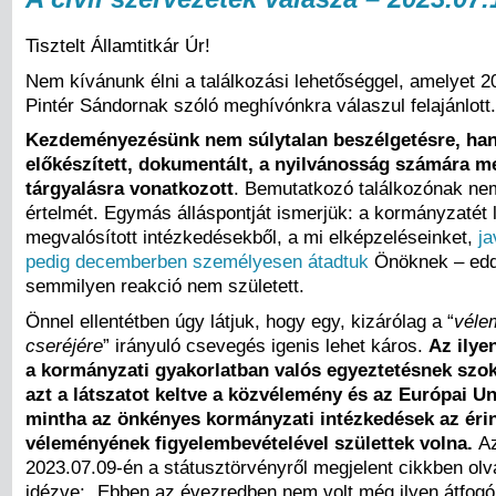
Tisztelt Államtitkár Úr!
Nem kívánunk élni a találkozási lehetőséggel, amelyet 20
Pintér Sándornak szóló meghívónkra válaszul felajánlott.
Kezdeményezésünk nem súlytalan beszélgetésre, ha
előkészített, dokumentált, a nyilvánosság számára 
tárgyalásra vonatkozott
. Bemutatkozó találkozónak nem
értelmét. Egymás álláspontját ismerjük: a kormányzatét l
megvalósított intézkedésekből, a mi elképzeléseinket,
ja
pedig decemberben személyesen átadtuk
Önöknek – edd
semmilyen reakció nem született.
Önnel ellentétben úgy látjuk, hogy egy, kizárólag a “
véle
cseréjére
” irányuló csevegés igenis lehet káros.
Az ilyen
a kormányzati gyakorlatban valós egyeztetésnek szoká
azt a látszatot keltve a közvélemény és az Európai U
mintha az önkényes kormányzati intézkedések az érin
véleményének figyelembevételével születtek volna.
Az
2023.07.09-én a státusztörvényről megjelent cikkben olv
idézve: „Ebben az évezredben nem volt még ilyen átfog