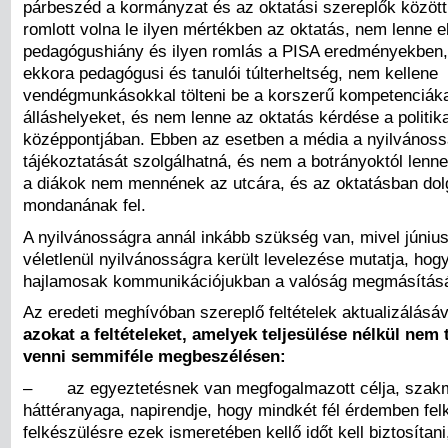
párbeszéd a kormányzat és az oktatási szereplők közöt
romlott volna le ilyen mértékben az oktatás, nem lenne 
pedagógushiány és ilyen romlás a PISA eredményekben
ekkora pedagógusi és tanulói túlterheltség, nem kellene
vendégmunkásokkal tölteni be a korszerű kompetenciák
álláshelyeket, és nem lenne az oktatás kérdése a politi
középpontjában. Ebben az esetben a média a nyilvános
tájékoztatását szolgálhatná, és nem a botrányoktól lenn
a diákok nem mennének az utcára, és az oktatásban do
mondanának fel.
A nyilvánosságra annál inkább szükség van, mivel júniu
véletlenül nyilvánosságra került levelezése mutatja, ho
hajlamosak kommunikációjukban a valóság megmásításá
Az eredeti meghívóban szereplő feltételek aktualizálásáv
azokat a feltételeket
, amelyek teljesülése nélkül nem 
venni semmiféle megbeszélésen:
– az egyeztetésnek van megfogalmazott célja, szak
háttéranyaga, napirendje, hogy mindkét fél érdemben fe
felkészülésre ezek ismeretében kellő időt kell biztosítani