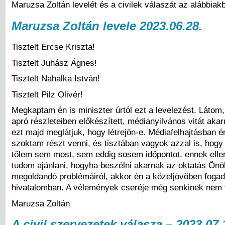
Maruzsa Zoltán levelét és a civilek válaszát az alábbiak
Maruzsa Zoltán levele 2023.06.28.
Tisztelt Ercse Kriszta!
Tisztelt Juhász Ágnes!
Tisztelt Nahalka István!
Tisztelt Pilz Olivér!
Megkaptam én is miniszter úrtól ezt a levelezést. Látom
apró részleteiben előkészített, médianyilvános vitát aka
ezt majd meglátjuk, hogy létrejön-e. Médiafelhajtásban
szoktam részt venni, és tisztában vagyok azzal is, hogy
tőlem sem most, sem eddig sosem időpontot, ennek ellen
tudom ajánlani, hogyha beszélni akarnak az oktatás Önö
megoldandó problémáiról, akkor én a közeljövőben foga
hivatalomban. A vélemények cseréje még senkinek nem v
Maruzsa Zoltán
A civil szervezetek válasza – 2023.07.