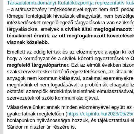
Társadalomtudományi Kutatóközpontja reprezentatív kut
­– a státuszörvény intézkedéseivel egyet nem értő ped
tömegei fontolgatják hivatásuk elhagyását, nem beszélg
intézkedéseket megelőlegező tárgyalásokra van szüksé
tárgyalásokra, amelyek a
civilek által megfogalmazott
témaköreit érintik, az ott megfogalmazott követelések
visznek közelebb.
Emellett az eddig leírtak és az előzmények alapján ki kel
hogy a kormányzat és a civilek közötti egyeztetésekre
Ö
megfelelő tárgyalópartner
.
Ezt az elmúlt években bizon
szakszervezetekkel történő egyeztetéseken, az általunk 
anyagok nem kommunikálásával, szakmai eseményekre 
meghívóink el nem fogadásával, a problémák elbagatelliz
oktatási szereplők érdekképviseletének elmulasztásával,
szervezetekről szóló kommunikációjával.
Válaszlevelünket annak minden előzményével együtt az 
gyakorlatnak megfelelően (
https://ckpinfo.hu/2023/05/25
honlapunkon nyilvánosságra hozzuk, és tájékoztatásul elj
Sándor miniszter úr részére is.