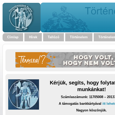
Címlap
Hírek
Tallózó
Történelem
Történele
Kérjük, segíts, hogy folyt
munkánkat!
Számlaszámunk: 11705008 – 2013
A támogatás bankkártyával
itt lehe
Nagyon köszönjük.