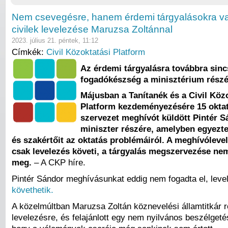
Nem csevegésre, hanem érdemi tárgyalásokra v
civilek levelezése Maruzsa Zoltánnal
2023. július 21. péntek, 11:12
Címkék:
Civil Közoktatási Platform
Az érdemi tárgyalásra továbbra sinc
fogadókészség a minisztérium részé
Májusban a Tanítanék és a Civil Köz
Platform kezdeményezésére 15 oktatá
szervezet meghívót küldött Pintér S
miniszter részére, amelyben egyezte
és szakértőit az oktatás problémáiról. A meghívólevel
csak levelezés követi, a tárgyalás megszervezése ne
meg.
– A CKP híre.
Pintér Sándor meghívásunkat eddig nem fogadta el, lev
követhetik.
A közelmúltban Maruzsa Zoltán köznevelési államtitkár r
levelezésre, és felajánlott egy nem nyilvános beszélget