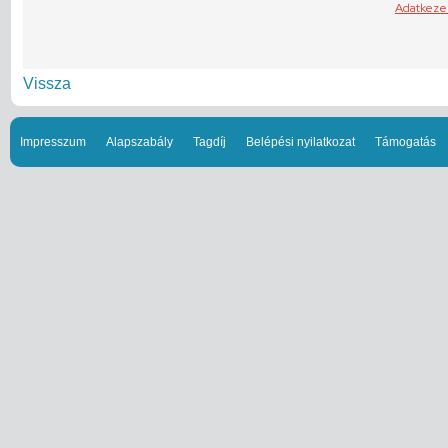
Vissza
Impresszum
Alapszabály
Tagdíj
Belépési nyilatkozat
Támogatás