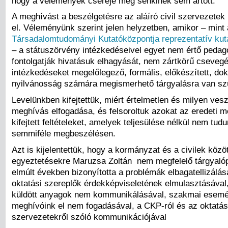
hogy a vélemények cseréje még senkinek sem ártott.
A meghívást a beszélgetésre az aláíró civil szervezetek
el. Véleményünk szerint jelen helyzetben, amikor – mint 
Társadalomtudományi Kutatóközpontja reprezentatív kut
­– a státuszörvény intézkedéseivel egyet nem értő peda
fontolgatják hivatásuk elhagyását, nem zártkörű cseveg
intézkedéseket megelőlegező, formális, előkészített, dok
nyilvánosság számára megismerhető tárgyalásra van sz
Levelünkben kifejtettük, miért értelmetlen és milyen vesz
meghívás elfogadása, és felsoroltuk azokat az eredeti 
kifejtett feltételeket, amelyek teljesülése nélkül nem tud
semmiféle megbeszélésen.
Azt is kijelentettük, hogy a kormányzat és a civilek közöt
egyeztetésekre Maruzsa Zoltán nem megfelelő tárgyalóp
elmúlt években bizonyította a problémák elbagatellizálás
oktatási szereplők érdekképviseletének elmulasztásával,
küldött anyagok nem kommunikálásával, szakmai esemé
meghívóink el nem fogadásával, a CKP-ról és az oktatás
szervezetekről szóló kommunikációjával