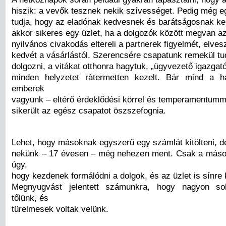
hiszik: a vevők tesznek nekik szívességet. Pedig még egy
tudja, hogy az eladónak kedvesnek és barátságosnak kel
akkor sikeres egy üzlet, ha a dolgozók között megvan a
nyilvános civakodás eltereli a partnerek figyelmét, elve
kedvét a vásárlástól. Szerencsére csapatunk remekül tud
dolgozni, a vitákat otthonra hagytuk, „ügyvezető igazgat
minden helyzetet rátermetten kezelt. Bár mind a h
emberek
vagyunk – eltérő érdeklődési körrel és temperamentumma
sikerült az egész csapatot öszszefognia.
Lehet, hogy másoknak egyszerű egy számlát kitölteni, d
nekünk – 17 évesen – még nehezen ment. Csak a máso
úgy,
hogy kezdenek formálódni a dolgok, és az üzlet is sínre k
Megnyugvást jelentett számunkra, hogy nagyon so
tőlünk, és
türelmesek voltak velünk.