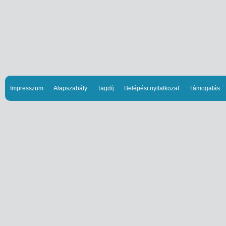
Impresszum
Alapszabály
Tagdíj
Belépési nyilatkozat
Támogatás