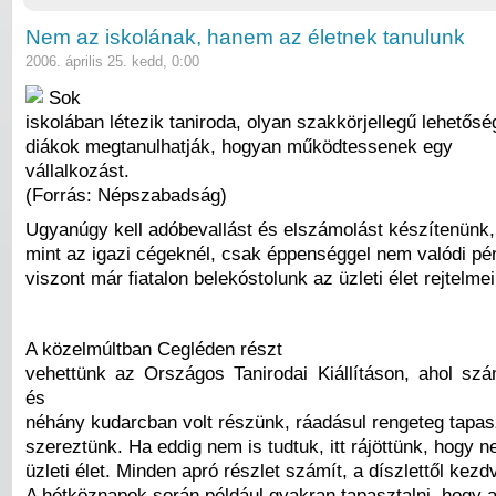
Nem az iskolának, hanem az életnek tanulunk
2006. április 25. kedd, 0:00
Sok
iskolában létezik taniroda, olyan szakkörjellegű lehetős
diákok megtanulhatják, hogyan működtessenek egy
vállalkozást.
(Forrás: Népszabadság)
Ugyanúgy kell adóbevallást és elszámolást készítenünk,
mint az igazi cégeknél, csak éppenséggel nem valódi pén
viszont már fiatalon belekóstolunk az üzleti élet rejtelme
A közelmúltban Cegléden részt
vehettünk az Országos Tanirodai Kiállításon, ahol s
és
néhány kudarcban volt részünk, ráadásul rengeteg tapasz
szereztünk. Ha eddig nem is tudtuk, itt rájöttünk, hogy
üzleti élet. Minden apró részlet számít, a díszlettől kezd
A hétköznapok során például gyakran tapasztalni, hogy a