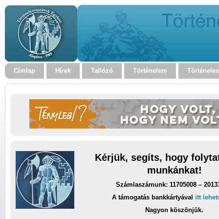
Címlap
Hírek
Tallózó
Történelem
Történele
Kérjük, segíts, hogy folyt
munkánkat!
Számlaszámunk: 11705008 – 2013
A támogatás bankkártyával
itt lehe
Nagyon köszönjük.