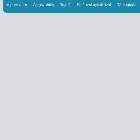
Impresszum
Alapszabály
Tagdíj
Belépési nyilatkozat
Támogatás