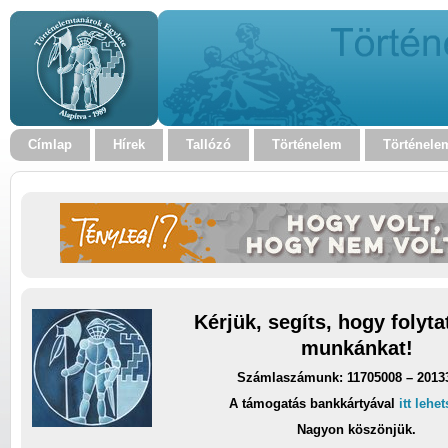
Címlap
Hírek
Tallózó
Történelem
Történele
Kérjük, segíts, hogy folyt
munkánkat!
Számlaszámunk: 11705008 – 2013
A támogatás bankkártyával
itt lehe
Nagyon köszönjük.