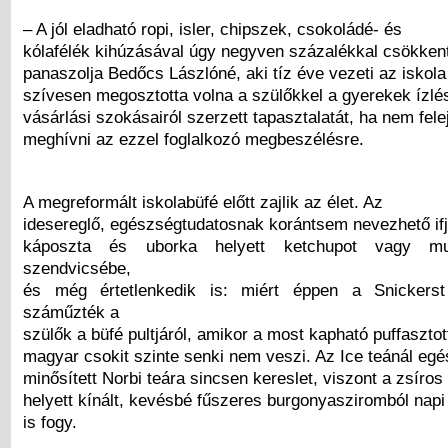
– A jól eladható ropi, isler, chipszek, csokoládé- és
kólafélék kihúzásával úgy negyven százalékkal csökken
panaszolja Bedőcs Lászlóné, aki tíz éve vezeti az iskola 
szívesen megosztotta volna a szülőkkel a gyerekek ízlés
vásárlási szokásairól szerzett tapasztalatát, ha nem felej
meghívni az ezzel foglalkozó megbeszélésre.
A megreformált iskolabüfé előtt zajlik az élet. Az
idesereglő, egészségtudatosnak korántsem nevezhető if
káposzta és uborka helyett ketchupot vagy m
szendvicsébe,
és még értetlenkedik is: miért éppen a Snickers
száműzték a
szülők a büfé pultjáról, amikor a most kapható puffasztot
magyar csokit szinte senki nem veszi. Az Ice teánál e
minősített Norbi teára sincsen kereslet, viszont a zsíros
helyett kínált, kevésbé fűszeres burgonyasziromból napi
is fogy.