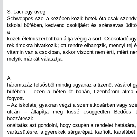
S. Laci egy üveg
Schweppes-szel a kezében közli: hetek óta csak szendv
iskolai büfében, kedvenc csokijáért és szénsavas üdítő
a
közeli élelmiszerboltban állja végig a sort. Csokoládéüg
reklámokra hivatkozik; ott rendre elhangzik, mennyi tej 
vitamin van a csokiban, akkor viszont nem érti, miért n
melyik márkát választja.
A
háromszáz felsősből mindig ugyanaz a tizenöt vásárol g
büfében – ezen a héten öt banán, tizenhárom alma 
fogyott.
– Az iskolatej gyakran végzi a szemétkosárban vagy szé
utcán – állapítja meg kissé csüggedten Bedőcs L
hozzáteszi:
önáltatás azt gondolni, hogy csupán a rendelet hatására
varázsütésre, a gyerekek sárgarépát, karfiolt, karalábé