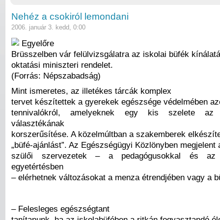
Nehéz a csokiról lemondani
2006. január 3. kedd, 0:00
Egyelőre
Brüsszelben vár felülvizsgálatra az iskolai büfék kínálat
oktatási miniszteri rendelet.
(Forrás: Népszabadság)
Mint ismeretes, az illetékes tárcák komplex
tervet készítettek a gyerekek egészsége védelmében az
tennivalókról, amelyeknek egy kis szelete az 
választékának
korszerűsítése. A közelmúltban a szakemberek elkészít
„büfé-ajánlást”. Az Egészségügyi Közlönyben megjelent 
szülői szervezetek – a pedagógusokkal és az i
egyetértésben
– elérhetnek változásokat a menza étrendjében vagy a b
– Felesleges egészségtant
tanítanunk, ha az iskolabüfében a ritkán fogyasztandó é