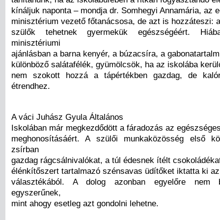
kínáljuk naponta – mondja dr. Somhegyi Annamária, az 
minisztérium vezető főtanácsosa, de azt is hozzáteszi: a
szülők tehetnek gyermekük egészségéért. Hiá
minisztériumi
ajánlásban a barna kenyér, a búzacsíra, a gabonatartal
különböző salátafélék, gyümölcsök, ha az iskolába kerül
nem szokott hozzá a tápértékben gazdag, de kaló
étrendhez.
A váci Juhász Gyula Általános
Iskolában már megkezdődött a fáradozás az egészsége
meghonosításáért. A szülői munkaközösség első k
zsírban
gazdag rágcsálnivalókat, a túl édesnek ítélt csokoládéka
élénkítőszert tartalmazó szénsavas üdítőket iktatta ki az
választékából. A dolog azonban egyelőre nem b
egyszerűnek,
mint ahogy esetleg azt gondolni lehetne.