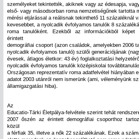
személyeket tekintették, akiknek vagy az édesapja, vag
első- vagy másodsorban roma nemzetiségűnek tartotta m
mérési eljárással a reálisnak tekinthető 11 százaléknál 
kevesebbet, a nyolcadik évfolyamos tanulók 8 százaléká
roma tanulóként. Ezekből az információkból képet 
érintett
demográfiai csoport (azon családok, amelyekben 2006 t
nyolcadik évfolyamos tanuló) szülői generációjának (nag
évesek, átlagos életkor: 43 év) foglalkoztatási helyzetéről
nyolcadik évfolyamos tanulók középiskolai továbbtanulási
Országosan reprezentatív roma adatfelvétel hiányában e
adatot 2003 utánról nem ismerünk (ami, véleményünk szer
államigazgatási hiba).
Az
Educatio-Tárki Életpálya-felvétele szerint tehát rendsze
2007 őszén az érintett demográfiai csoporthoz tart
közül
a férfiak 35, illetve a nők 22 százalékának. Ezek a szá