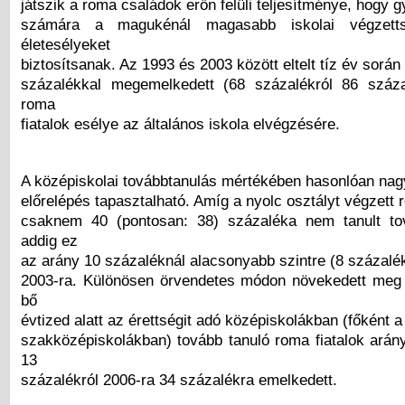
játszik a roma családok erőn felüli teljesítménye, hogy 
számára a magukénál magasabb iskolai végzett
életesélyeket
biztosítsanak. Az 1993 és 2003 között eltelt tíz év sorá
százalékkal megemelkedett (68 százalékról 86 száza
roma
fiatalok esélye az általános iskola elvégzésére.
A középiskolai továbbtanulás mértékében hasonlóan nag
előrelépés tapasztalható. Amíg a nyolc osztályt végzett 
csaknem 40 (pontosan: 38) százaléka nem tanult to
addig ez
az arány 10 százaléknál alacsonyabb szintre (8 százalé
2003-ra. Különösen örvendetes módon növekedett meg
bő
évtized alatt az érettségit adó középiskolákban (főként a
szakközépiskolákban) tovább tanuló roma fiatalok arány
13
százalékról 2006-ra 34 százalékra emelkedett.