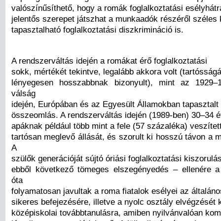
valószínűsíthető, hogy a romák foglalkoztatási esélyhát
jelentős szerepet játszhat a munkaadók részéről széles
tapasztalható foglalkoztatási diszkrimináció is.
A rendszerváltás idején a romákat érő foglalkoztatási
sokk, mértékét tekintve, legalább akkora volt (tartósság
lényegesen hosszabbnak bizonyult), mint az 1929–
válság
idején, Európában és az Egyesült Államokban tapasztalt 
összeomlás. A rendszerváltás idején (1989-ben) 30–34 év
apáknak például több mint a fele (57 százaléka) veszített
tartósan meglevő állását, és szorult ki hosszú távon a 
A
szülők generációját sújtó óriási foglalkoztatási kiszorulá
ebből következő tömeges elszegényedés – ellenére a
óta
folyamatosan javultak a roma fiatalok esélyei az általáno
sikeres befejezésére, illetve a nyolc osztály elvégzését 
középiskolai továbbtanulásra, amiben nyilvánvalóan kom