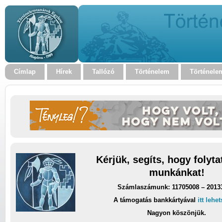
Címlap
Hírek
Tallózó
Történelem
Történele
Kérjük, segíts, hogy folyt
munkánkat!
Számlaszámunk: 11705008 – 2013
A támogatás bankkártyával
itt lehe
Nagyon köszönjük.