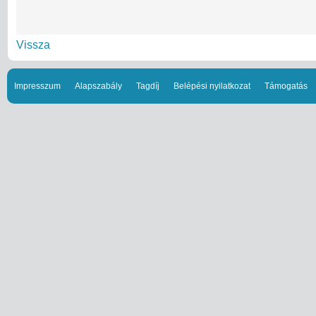
Vissza
Impresszum
Alapszabály
Tagdíj
Belépési nyilatkozat
Támogatás