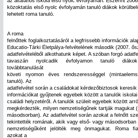
az általános iskola első nyolc évfolyamán. Eszerint 200
közoktatás első nyolc évfolyamán tanuló diákok körülbel
lehetett roma tanuló.
A roma
felnőttek foglalkoztatásáról a legfrissebb információk ala
Educatio-Tárki Életpálya-felvételének második (2007. ős
adatfelvételéből alkothatunk képet. A szóban forgó adatfe
tavaszán nyolcadik évfolyamon tanuló diákok
továbbtanulását
követi nyomon éves rendszerességgel (mintaelem
tanuló). Az
adatfelvétel során a családokat kérdezőbiztosok keresik 
információkat gyűjtenek egyebek között a tanulók iskolai
családi helyzetéről. A tanulók szüleit egyebek között arró
megkérdezték, milyen nemzetiségűnek tartják magukat (
másodsorban). Az adatfelvétel során azokat a felnőtt sz
tekintették romának, akik vagy első- vagy másodsorban
nemzetiségűként jelölték meg önmagukat. Roma fia
azokat a