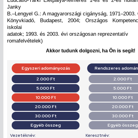
Educatio-Tárki Életpálya-felmérés 1-es és 2-es hull
Janky
B.–Lengyel G.: A magyarországi cigányság, 1971–2003.
Könyvkiadó, Budapest, 2004; Országos Kompetenc
iskolai
adatok; 1993. és 2003. évi országosan reprezentatív
romafelvételek)
Akkor tudunk dolgozni, ha Ön is segít!