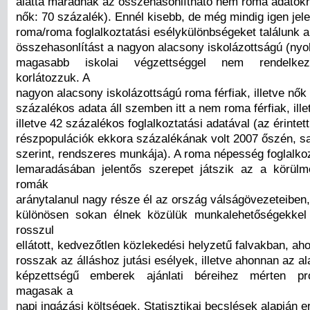
alatta maradnak az összehasonlítható nem roma adatokna
nők: 70 százalék). Ennél kisebb, de még mindig igen jel
roma/roma foglalkoztatási esélykülönbségeket találunk a
összehasonlítást a nagyon alacsony iskolázottságú (nyol
magasabb iskolai végzettséggel nem rendelkező
korlátozzuk. A
nagyon alacsony iskolázottságú roma férfiak, illetve nők 2
százalékos adata áll szemben itt a nem roma férfiak, ille
illetve 42 százalékos foglalkoztatási adatával (az érintett
részpopulációk ekkora százalékának volt 2007 őszén, sa
szerint, rendszeres munkája). A roma népesség foglalkoz
lemaradásában jelentős szerepet játszik az a körül
romák
aránytalanul nagy része él az ország válságövezeteiben,
különösen sokan élnek közülük munkalehetőségekkel
rosszul
ellátott, kedvezőtlen közlekedési helyzetű falvakban, ah
rosszak az álláshoz jutási esélyek, illetve ahonnan az a
képzettségű emberek ajánlati béreihez mérten pr
magasak a
napi ingázási költségek. Statisztikai becslések alapján 