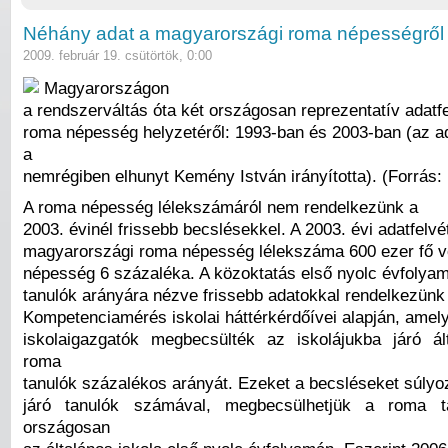
Néhány adat a magyarországi roma népességről
2009. február 19. csütörtök, 0:00
Magyarországon
a rendszerváltás óta két országosan reprezentatív adatfe
roma népesség helyzetéről: 1993-ban és 2003-ban (az ad
a
nemrégiben elhunyt Kemény István irányította). (Forrás
A roma népesség lélekszámáról nem rendelkezünk a
2003. évinél frissebb becslésekkel. A 2003. évi adatfelvét
magyarországi roma népesség lélekszáma 600 ezer fő vol
népesség 6 százaléka. A közoktatás első nyolc évfolyam
tanulók arányára nézve frissebb adatokkal rendelkezün
Kompetenciamérés iskolai háttérkérdőívei alapján, amel
iskolaigazgatók megbecsülték az iskolájukba járó ál
roma
tanulók százalékos arányát. Ezeket a becsléseket súlyo
járó tanulók számával, megbecsülhetjük a roma t
országosan