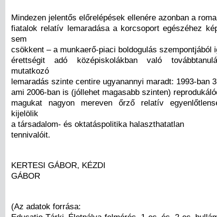
Mindezen jelentős előrelépések ellenére azonban a roma
fiatalok relatív lemaradása a korcsoport egészéhez ké
sem
csökkent – a munkaerő-piaci boldogulás szempontjából 
érettségit adó középiskolákban való továbbtanul
mutatkozó
lemaradás szinte centire ugyanannyi maradt: 1993-ban 3
ami 2006-ban is (jóllehet magasabb szinten) reprodukáló
magukat nagyon mereven őrző relatív egyenlőtlens
kijelölik
a társadalom- és oktatáspolitika halaszthatatlan
tennivalóit.
KERTESI GÁBOR, KÉZDI
GÁBOR
(Az adatok forrása: