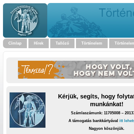
Címlap
Hírek
Tallózó
Történelem
Történele
Kérjük, segíts, hogy folyt
munkánkat!
Számlaszámunk: 11705008 – 2013
A támogatás bankkártyával
itt lehe
Nagyon köszönjük.