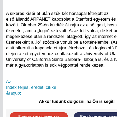
A sikeres kísérlet után szűk két hónappal létrejött az
első állandó ARPANET kapcsolat a Stanford egyetem és 
között. Október 29-én küldték át rajta az első igazi, hos
üzenetet, ami a „login” szó volt. Azaz lett volna, de két b
megérkezése után a rendszer lefagyott, így az internet e
üzeneteként a „lo” szócska vonult be a történelembe. (A
alatt sikerült a kapcsolatot újra létrehozni, és loginolni.
elején a két egyetemhez csatlakozott a University of Uta
University of California Santa Barbara-i laborja is, és a h
már a gyakorlatban is sok végponttal rendelkezett.
Az
Index teljes, eredeti cikke
&raquo;
Akkor tudunk dolgozni, ha Ön is segít!