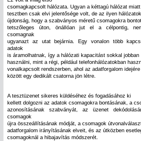
csomagkapcsolt hálózata. Ugyan a kéttagú hálózat miatt
tesztben csak elvi jelentősége volt, de az ilyen hálózat
újdonság, hogy a szabványos méretű csomagokra bontot
tetszőleges úton, önállóan jut el a célpontig, n
csomagnak
ugyanazt az utat bejárnia. Egy vonalon több kapcso
adatok
is áramolhatnak, így a hálózati kapacitást sokkal jobban 
használni, mint a régi, például telefonhálózatokban haszn
vonalkapcsolt rendszerben, ahol az adatforgalom idejére
között egy dedikált csatorna jön létre.
A tesztüzenet sikeres küldéséhez és fogadásához ki
kellett dolgozni az adatok csomagokra bontásának, a c
azonosításának szabványát, az üzenet dekódolásá
csomagok
újra összeállításának módját, a csomagok útvonalválasz
adatforgalom irányításának elveit, és az útközben esetle
csomagoknál a hibajavítás módszerét.