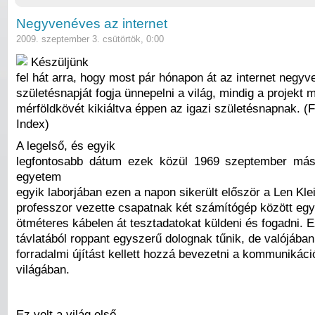
Negyvenéves az internet
2009. szeptember 3. csütörtök, 0:00
Készüljünk
fel hát arra, hogy most pár hónapon át az internet negyv
születésnapját fogja ünnepelni a világ, mindig a projekt
mérföldkövét kikiáltva éppen az igazi születésnapnak. (F
Index)
A legelső, és egyik
legfontosabb dátum ezek közül 1969 szeptember má
egyetem
egyik laborjában ezen a napon sikerült először a Len Kle
professzor vezette csapatnak két számítógép között egy
ötméteres kábelen át tesztadatokat küldeni és fogadni. 
távlatából roppant egyszerű dolognak tűnik, de valójában
forradalmi újítást kellett hozzá bevezetni a kommunikáci
világában.
Ez volt a világ első